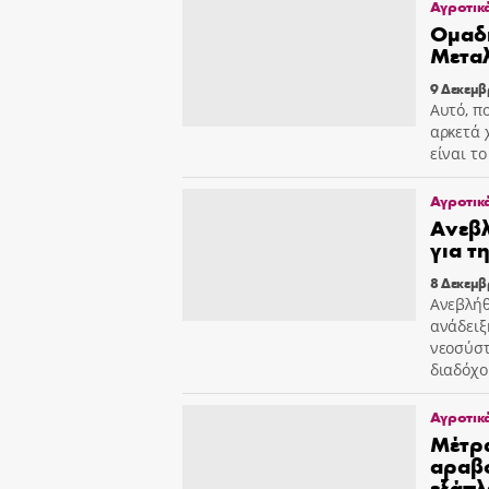
Αγροτικ
Ομαδι
Μεταλ
9 Δεκεμβ
Αυτό, πο
αρκετά 
είναι τ
Αγροτικ
Ανεβλ
για τ
8 Δεκεμβ
Ανεβλήθ
ανάδειξ
νεοσύστ
διαδόχο
Αγροτικ
Mέτρ
αραβο
εξάπλ