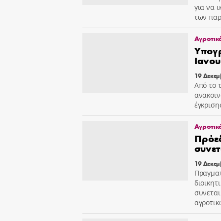
για να 
των παρ
Αγροτικ
Υπογρ
Ιανου
19 Δεκεμ
Από το 
ανακοιν
έγκριση
Αγροτικ
Πρόεδ
συνετ
19 Δεκεμ
Πραγματ
διοικητ
συνεται
αγροτικ