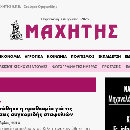
ΧΗΤΗΣ Ε.Π.Ε.
Σταύρος Ορφανίδης
Παρασκευή, 7 Αυγούστου 2026
ΙΚΟΝΟΜΙΑ
ΑΓΡΟΤΙΚΑ
ΚΟΙΝΩΝΙΑ
ΠΟΛΙΤΙΣΜΟΣ
ΕΚΠΑΙΔΕΥΣΗ
ΕΙ
ΙΛΚΙΣΙΩΤΙΚΕΣ ΚΟΥΒΕΝΤΟΥΛΕΣ
ΦΩΤΟΓΡΑΦΙΑ ΤΗΣ ΗΜΕΡΑΣ
ΠΡΟΤΑΣΕΙΣ
Ε
ά
άθηκε η προθεσμία γιά τις
εις συγκομιδής σταφυλιών
βρίου, 2013
γραφείο αμπελουργίας Κιλκίς ανακοινώθηκε, ότι