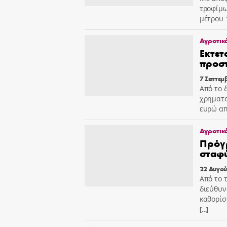
τροφίμω
μέτρου 
Αγροτικ
Εκτετ
προστ
7 Σεπτεμ
Από το 
χρηματο
ευρώ απ
Αγροτικ
Πρόγρ
σταφ
22 Αυγού
Από το 
διεύθυν
καθορίσ
[…]