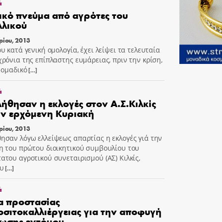
ά
κό πνεύμα από αγρότες του
λικού
ρίου, 2013
υ κατά γενική ομολογία, έχει λείψει τα τελευταία
χρόνια της επίπλαστης ευμάρειας, πριν την κρίση,
ο ομαδικό
[…]
ά
ήθησαν η εκλογές στον Α.Σ.Κιλκίς
ην ερχόμενη Κυριακή
ρίου, 2013
ησαν λόγω ελλείψεως απαρτίας η εκλογές γιά την
η του πρώτου διοικητικού συμβουλίου του
ατου αγροτικού συνεταιρισμού (ΑΣ) Κιλκίς,
υ
[…]
ά
α προστασίας
σιτοκαλλιέργειας για την αποφυγή
ωσης εντόμου