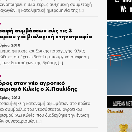
ικανοποιηθεί η ιδιαιτέρως αυξημένη συμμετοχή
αγωγών, η καταληκτική ημερομηνία της
[…]
ά
αφή συμβάσεων εώς τις 3
αρίου γιά βιολογική κτηνοτροφία
βρίου, 2013
τμήμα φυτικής και ζωικής παραγωγής Κιλκίς
ώθηκε, ότι έχει εκδοθεί η υπουργική απόφαση
ς των δικαιούχων της δράσης
[…]
ά
ρος στον νέο αγροτικό
αιρισμό Κιλκίς ο Χ.Παυλίδης
βρίου, 2013
οποιήθηκε η κατανομή αξιωμάτων στο πρώτο
ικό συμβούλιο του νεοσύστατου αγροτικού
ρισμού (ΑΣ) Κιλκίς, που διαδέχθηκε την ένωση
ών συνεταιρισμών
[…]