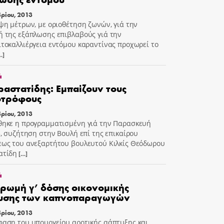
ρίου, 2013
ψη μέτρων, με οριοθέτηση ζωνών, γιά την
 της εξάπλωσης επιβλαβούς γιά την
τοκαλλιέργεια εντόμου καραντίνας προχωρεί το
…]
ά
αστατίδης: Εμπαίζουν τους
οτρόφους
ρίου, 2013
ηκε η προγραμματισμένη γιά την Παρασκευή
3, συζήτηση στην Βουλή επί της επικαίρου
ως του ανεξαρτήτου βουλευτού Κιλκίς Θεόδωρου
ατίδη
[…]
ά
ρωμή γ’ δόσης οικονομικής
χυσης των καπνοπαραγωγών
ρίου, 2013
αση του υπουργείου αροτικής αάπτυξης και