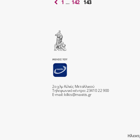
1
…
142
143
2ο χλμ Κιλκίς Μεταλλικού
Τηλεφωνικό κέντρο: 23410 22 900
E-mail:
kilkis@maxitis.gr
Ηλεκτ