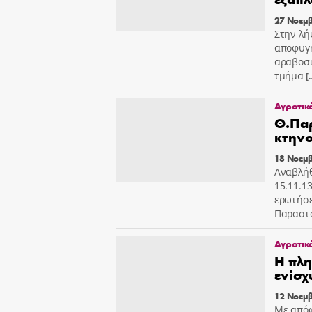
27 Νοεμβ
Στην λή
αποφυγή
αραβοσι
τμήμα
[
Αγροτικ
Θ.Παρ
κτην
18 Νοεμβ
Αναβλήθ
15.11.1
ερωτήσε
Παραστ
Αγροτικ
Η πλη
ενίσ
12 Νοεμβ
Με απόφ