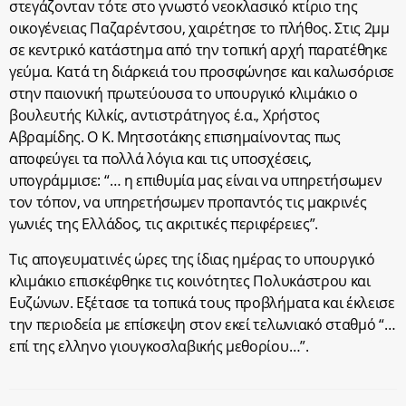
στεγάζονταν τότε στο γνωστό νεοκλασικό κτίριο της
οικογένειας Παζαρέντσου, χαιρέτησε το πλήθος. Στις 2μμ
σε κεντρικό κατάστημα από την τοπική αρχή παρατέθηκε
γεύμα. Κατά τη διάρκειά του προσφώνησε και καλωσόρισε
στην παιονική πρωτεύουσα το υπουργικό κλιμάκιο ο
βουλευτής Κιλκίς, αντιστράτηγος έ.α., Χρήστος
Αβραμίδης. Ο Κ. Μητσοτάκης επισημαίνοντας πως
αποφεύγει τα πολλά λόγια και τις υποσχέσεις,
υπογράμμισε: “… η επιθυμία μας είναι να υπηρετήσωμεν
τον τόπον, να υπηρετήσωμεν προπαντός τις μακρινές
γωνιές της Ελλάδος, τις ακριτικές περιφέρειες”.
Τις απογευματινές ώρες της ίδιας ημέρας το υπουργικό
κλιμάκιο επισκέφθηκε τις κοινότητες Πολυκάστρου και
Ευζώνων. Εξέτασε τα τοπικά τους προβλήματα και έκλεισε
την περιοδεία με επίσκεψη στον εκεί τελωνιακό σταθμό “…
επί της ελληνο γιουγκοσλαβικής μεθορίου…”.