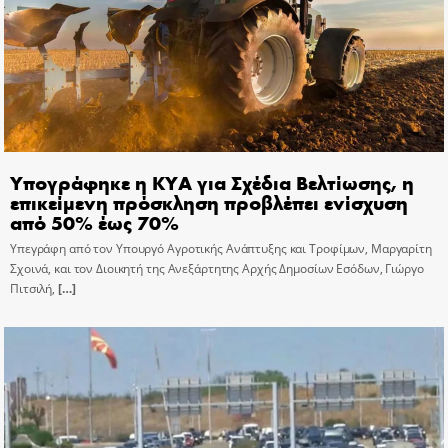
Υπογράφηκε η ΚΥΑ για Σχέδια Βελτίωσης, η
επικείμενη πρόσκληση προβλέπει ενίσχυση
από 50% έως 70%
Υπεγράφη από τον Υπουργό Αγροτικής Ανάπτυξης και Τροφίμων, Μαργαρίτη
Σχοινά, και τον Διοικητή της Ανεξάρτητης Αρχής Δημοσίων Εσόδων, Γιώργο
Πιτσιλή,
[…]