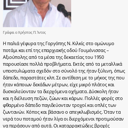
Γράφει ο Χρήστος Π. Ίντος
Η παλιά γέφυρα της Γοργόπης Ν. Κιλκίς στο ομώνυμο
ποτάμι και επί της επαρχιακής οδού Γουμένισσας –
Αξιούπολης από τα μέσα της δεκαετίας του 1950
παρουσίασε πολλά προβλήματα. Εκτός από τα μεταλλικά
υποστυλώματα σχεδόν στο σύνολό της ήταν ξύλινη, όπως
δάπεδο, παραστάτες κλπ. Σε αντίθεση με το μήκος της που
ήταν κάποιων δεκάδων μέτρων, είχε μικρό πλάτος και
δυσκολεύονταν τα διερχόμενα οχήματα. Δύσκολη ήταν
και η διέλευση πεζών, ζώων και κάρων. Πολλές φορές στο
φθαρμένο δάπεδο παγιδεύονταν τροχοί και οπλές των
ζωντανών. Κόπος και βάσανο ο απεγκλωβισμός. Όταν τα
νερά του ποταμού ήταν λίγα οι διερχόμενοι προτιμούσαν
να περάσουν από αυτά. Οι καταρρακτώδεις βροχές