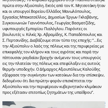
πρώτα στην Αξιούπολη. Εκτός από τον Κ. Μητσοτάκη ήταν
και οι υπουργοί Βορείου Ελλάδος Μανωλόπουλος,
Εργασίας Μπακατσέλλος, Δημοσίων Έργων Γκλαβάνης,
Συγκοινωνιών Γιαννόπουλος, Γεωργίας Βασματζίδης,
υφυπουργός Εμπορίου Πιαλόγλου. Παρόντες οι
βουλευτές ν. Κιλκίς Χρ. Αβραμίδης, Κ. Παπαδόπουλος και
Σ. Περτσινίδης. Διαβάζουμε στον τύπο της εποχής: “…Εις
την Αξιούπολιν ο λαός της πόλεως και της περιφερείας με
επικεφαλής τον κλήρον και τους αγρότας και παρά την
πίπτουσαν ραγδαίαν βροχήν ανέμενεν τους υπουργούς
εις την πλατείαν της πόλεως και επεφύλαξεν εις αυτούς
θερμήν υποδοχήν. Ο Δήμαρχος Αξιουπόλεως Καλούδης
εξέφρασε την συγκίνησιν των κατοίκων δια την επίσκεψιν,
δεδομένου ότι δια πρώτην φοράν επισκέπτεται την
Αξιούπολιν και την περιφέρειαν κυβερνητικόν κλιμάκιον
προς εξέτασιν επιτοπίως ζητημάτων της υπαίθρου”.