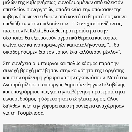
μελών της κυβερνήσεως, συνοδευομένων από εκλεκτόν
επιτελείον συνεργατών, αποδεικνύει την απόφασιν της
κυβερνήσεως να είδωμεν από κοντά τα θέματά σας και να
επιδιώξωμεν την επίλυσίν των …”. Συνέχισε τονίζοντας,
πως στον Ν. Κιλκίς θα δοθεί προτεραιότητα στην
οδοποιία, θα εξεταστούν αγροτικά θέματα και κυρίως
εκείνα των καπνοπαραγωγών και καταλήγοντας, “… θα
οικοδομήσωμεν δια τον τόπον ένα καλύτερον μέλλον”.
Στη συνέχεια οι υπουργοί και πολύς κόσμος παρά την
συνεχή βροχή μετέβησαν στην κοινότητα της Γοργόπης
και στην ομώνυμη γέφυρα να την εγκαινιάσουν. Μετά τον
Αγιασμό μίλησε ο υπουργός Δημοσίων Έργων Γκλαβάνης
και υπογράμμισε πως για την κυβέρνηση προτεραιότητα
είναι οι δρόμοι, η ύδρευση και ο εξηλεκτρισμός. Όλοι
διήλθαν πεζή την γέφυρα και στη συνέχεια αναχώρησαν
για τη
Γουμένισσα.