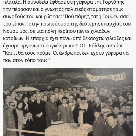
πλατεία. Η συνοδεία έφθασε στη γέφυρα της Γοργόπης,
την πέρασαν και ο γνωστός πολιτικός σταμάτησε τους
συνοδούς του και ρώτησε: “Πού πάμε;”, “στη Γουμένισσα”,
του είπαν, “στην πρωτεύουσα της δεύτερης επαρχίας του
Νομού μας, σε μια πόλη περίπου πέντε χιλιάδων
κατοίκων. Η επαρχία έχει πάνω από δεκαοχτώ χιλιάδες και
έχουμε οργανώσει συγκέντρωση!” Ο Γ. Ράλλης αντείπε:
“Και τι θα τους πούμε; Οι άνθρωποι δεν έχουν γέφυρα να
παν στον τόπο τους!”