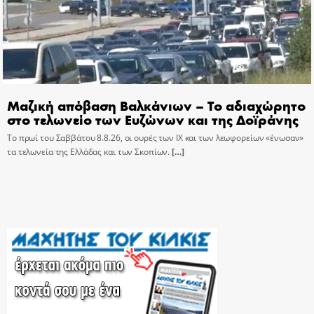
Μαζική απόβαση Βαλκάνιων – Το αδιαχώρητο
στο τελωνείο των Ευζώνων και της Δοϊράνης
Το πρωί του Σαββάτου 8.8.26, οι ουρές των ΙΧ και των λεωφορείων «ένωσαν»
τα τελωνεία της Ελλάδας και των Σκοπίων.
[…]