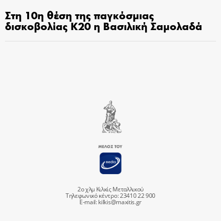
Στη 10η θέση της παγκόσμιας
δισκοβολίας Κ20 η Βασιλική Σαμολαδά
2ο χλμ Κιλκίς Μεταλλικού
Τηλεφωνικό κέντρο: 23410 22 900
E-mail:
kilkis@maxitis.gr