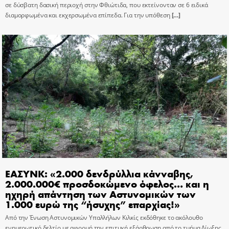
σε δύσβατη δασική περιοχή στην Φθιώτιδα, που εκτείνονταν σε 6 ειδικά
διαμορφωμένα και εκχερσωμένα επίπεδα. Για την υπόθεση
[…]
ΕΑΣΥΝΚ: «2.000 δενδρύλλια κάνναβης,
2.000.000€ προσδοκώμενο όφελος… και η
ηχηρή απάντηση των Αστυνομικών των
1.000 ευρώ της “ήσυχης” επαρχίας!»
Από την Ένωση Αστυνομικών Υπαλλήλων Κιλκίς εκδόθηκε το ακόλουθο
ενημερωτικό δελτίο με αφορμή την επιτυχή εξάρθρωση από το τμήμα Δίωξης