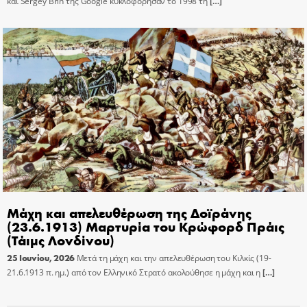
και Sergey Brin της Google κυκλοφόρησαν το 1998 τη
[…]
Μάχη και απελευθέρωση της Δοϊράνης
(23.6.1913) Μαρτυρία του Κρώφορδ Πράις
(Τάιμς Λονδίνου)
25 Ιουνίου, 2026
Μετά τη μάχη και την απελευθέρωση του Κιλκίς (19-
21.6.1913 π. ημ.) από τον Ελληνικό Στρατό ακολούθησε η μάχη και η
[…]