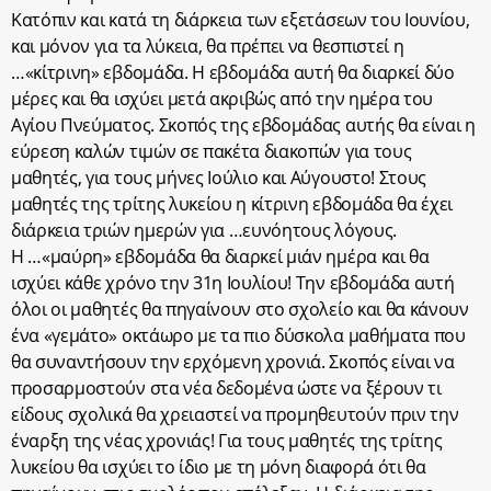
Κατόπιν και κατά τη διάρκεια των εξετάσεων του Ιουνίου,
και μόνον για τα λύκεια, θα πρέπει να θεσπιστεί η
…«κίτρινη» εβδομάδα. Η εβδομάδα αυτή θα διαρκεί δύο
μέρες και θα ισχύει μετά ακριβώς από την ημέρα του
Αγίου Πνεύματος. Σκοπός της εβδομάδας αυτής θα είναι η
εύρεση καλών τιμών σε πακέτα διακοπών για τους
μαθητές, για τους μήνες Ιούλιο και Αύγουστο! Στους
μαθητές της τρίτης λυκείου η κίτρινη εβδομάδα θα έχει
διάρκεια τριών ημερών για …ευνόητους λόγους.
Η …«μαύρη» εβδομάδα θα διαρκεί μιάν ημέρα και θα
ισχύει κάθε χρόνο την 31η Ιουλίου! Την εβδομάδα αυτή
όλοι οι μαθητές θα πηγαίνουν στο σχολείο και θα κάνουν
ένα «γεμάτο» οκτάωρο με τα πιο δύσκολα μαθήματα που
θα συναντήσουν την ερχόμενη χρονιά. Σκοπός είναι να
προσαρμοστούν στα νέα δεδομένα ώστε να ξέρουν τι
είδους σχολικά θα χρειαστεί να προμηθευτούν πριν την
έναρξη της νέας χρονιάς! Για τους μαθητές της τρίτης
λυκείου θα ισχύει το ίδιο με τη μόνη διαφορά ότι θα