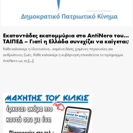
Εκατοντάδες εκατομμύρια στο AntiNero του…
ΤΑΙΠΕΔ – Γιατί η Ελλάδα συνεχίζει να καίγεται;
Κάθε καλοκαίρι η ίδια εικόνα… καμένα δάση, χαμένες περιουσίες και
ανθρώπινες ζωές. Κάθε καλοκαίρι η κυβέρνηση επικαλείται το πρόγραμμα
AntiNero ως τη
[…]