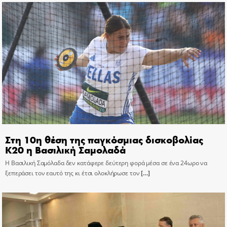
Στη 10η θέση της παγκόσμιας δισκοβολίας
Κ20 η Βασιλική Σαμολαδά
Η Βασιλική Σαμόλαδα δεν κατάφερε δεύτερη φορά μέσα σε ένα 24ωρο να
ξεπεράσει τον εαυτό της κι έτσι ολοκλήρωσε τον
[…]