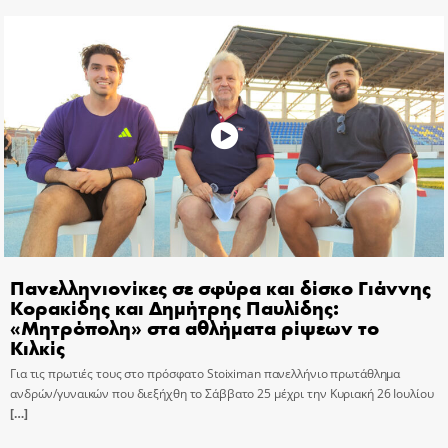
Πανελληνιονίκες σε σφύρα και δίσκο Γιάννης
Κορακίδης και Δημήτρης Παυλίδης:
«Μητρόπολη» στα αθλήματα ρίψεων το
Κιλκίς
Για τις πρωτιές τους στο πρόσφατο Stoiximan πανελλήνιο πρωτάθλημα
ανδρών/γυναικών που διεξήχθη το Σάββατο 25 μέχρι την Κυριακή 26 Ιουλίου
[…]