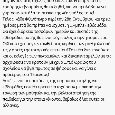
πηγαίνουν στις σχολές που επέλεξαν. Η διάρκεια της
«μαύρης» εβδομάδας θα αυξηθεί, για να προλάβουν να
γυρίσουν και όλα τα στέκια της νέας πόλης τους!
Τέλος, κάθε Φθινόπωρο περί την 28η Οκτωβρίου και τρεις
ημέρες μετά θα πρέπει να ισχύσει η …«μπλε» εβδομάδα.
Θα έχει διάρκεια τεσσάρων ημερών και σκοπός της
εβδομάδας αυτής θα είναι φύγει όλος ο αρνητισμός του
ΟΧΙ που έχει συγκεντρωθεί στις καρδιές των μαθητών από
τις γιορτές της ιστορικής επετείου! Τότε θα διενεργούνται
και οι εκλογές των πενταμελών και δεκαπενταμελών με τις
αρχαιρεσίες να κρατούν μέχρι ο …πιό ωραίος του
σχολείου να βγει πρώτος σε ψήφους και να γίνει ο
πρόεδρος του 15μελούς!
Αυτές είναι οι προτάσεις της παρούσας στήλης για
εβδομάδες που θα πρέπει να ισχύσουν με σκοπό την
τόνωση των μαθητών και την βελτιστοποίηση της
παιδείας για την οποία γίνονται βεβαίως όλες αυτές οι
αλλαγές.