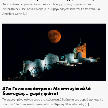
Κάθε καλοκαίρι η ίδια εικόνα… καμένα δάση, χαμένες περιουσίες και
ανθρώπινες ζωές. Κάθε καλοκαίρι η κυβέρνηση επικαλείται το πρόγραμμα
AntiNero ως τη
[…]
47α Γυναικοκάστρεια: Με επιτυχία αλλά
δυστυχώς… χωρίς φώτα!
Το επιτυχημένο στίγμα τους στα πολιτιστικά δρώμενα του νομού άφησαν τα
εφετινά 47α Γυναικοκάστρεια από την Πέμπτη 30 Ιουλίου εώς
[…]