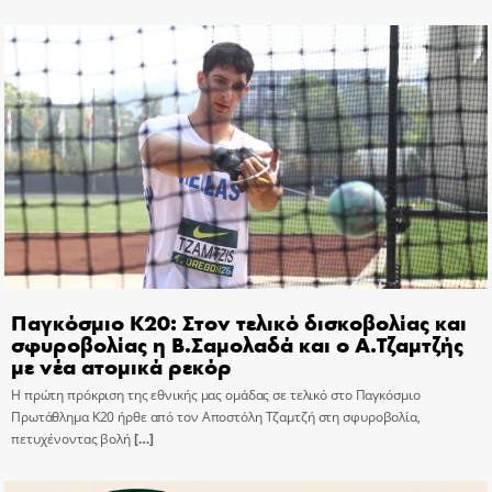
Παγκόσμιο Κ20: Στον τελικό δισκοβολίας και
σφυροβολίας η Β.Σαμολαδά και ο Α.Τζαμτζής
με νέα ατομικά ρεκόρ
Η πρώτη πρόκριση της εθνικής μας ομάδας σε τελικό στο Παγκόσμιο
Πρωτάθλημα Κ20 ήρθε από τον Αποστόλη Τζαμτζή στη σφυροβολία,
πετυχένοντας βολή
[…]