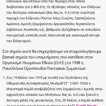
ελληνικών κοινοτήτων από την περιοχή στην οποία
διαβιούσαν για 2.800 έτη. Οι αξιόλογες αποικίες των Ελλήνων
του δεύτερου αποικισμού (8
ος
-6
ος
αι. π.Χ.) στην ευρύτερη
περιοχή του Εύξεινου Πόντου όπως Σινώπη, Τραπεζούντα,
Αμάσεια, Αμισός (Σαμψούντα), Αργυρούπόλη, Κερασούντα,
Σεβάστεια, Νικόπολη κ.ά., βαθμιαία εξελίχθηκαν σε σπουδαία
πνευματικά, εκπαιδευτικά, πολιτιστικά και οικονομικά κέντρα
του Ελληνισμού.
Στο σημείο αυτό θα επιχειρήσουμε να σταχυολογήσουμε
βασικά σημεία του υπομνήματος που κατέθεσε στον
Οργανισμό Ηνωμένων Εθνών (Ο.Η.Ε.) το 1998 η
Πανελλήνια Ομοσπονδία Ποντιακών Σωματείων:
Στις 19 Μαΐου του 1919 με εντολή του Σουλτάνου της
Οθωμανικής Αυτοκρατορίας Μωάμεθ ΣΤ΄ (1861-1926) ο
Μουσταφά Κεμάλ αποβιβάζεται στη Σαμψούντα (᾿Αμισός στην
αρχαιότητα, αποικία των Μιλησίων, 8
ος
αι. π.Χ.) και ξεκινά η
δεύτερη φάση της γενοκτονίας. Στις 29 Μαϊου, ο Κεμάλ ανέθεσε
σε μια εγκληματική προσωπικότητα τον Λαζό
Τοπάλ Οσμάν