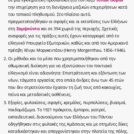
την επιχείρηση για τη διενέργεια μαζικών επιχειρήσεων κατά
του τοπικού πληθυσμού. Στο πλαίσιο αυτό,
πραγματοποιήθηκαν οι σφαγές και οι εκτοπίσεις των Ελλήνων
στη
Σαμψούντα
και σε 394 χωριά της περιοχής. Σχετικές
αναφορές για τις πράξεις αυτές έχουν καταγραφεί από το
ελληνικό Υπουργείο Εξωτερικών, καθώς και από τον Αμερικανό
πρέσβη Χένρυ Μοργκεντάου (Henry Morgenthau‎‎, 1856–1946).
Οι μέθοδοι και τα μέσα που χρησιμοποιήθηκαν από την
οθωμανική διοίκηση για να εξοντώσουν τον ποντιακό
ελληνισμό είναι αδιανόητα: Επιστράτευση και εξόντωση των
νέων, τάγματα εργασίας στα οποία άνδρες άνω των 45 ετών
που δεν στρατεύονταν έχασαν τη ζωή τους από κακουχίες,
πείνα και μεταδοτικές ασθένειες.
Εξορίες, φυλακίσεις, σφαγές, κρεμάλες, πυρπολύσεις, βιασμοί,
παιδομάζωμα. Το 1921 πρόκριτοι, έμποροι, γιατροί,
εκπαιδευτικοί, διανοούμενοι των Ελλήνων του Πόντου
οδηγήθηκαν στις φυλακές της Αμάσειας και με στημένες δίκες
καταδικάστηκαν και απαγχονίστηκαν στην πλατεία της πόλης.