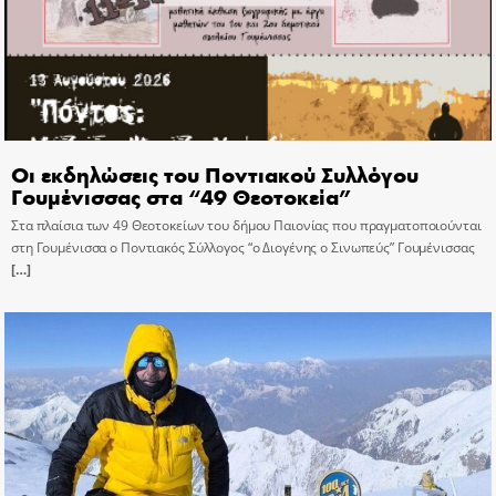
Οι εκδηλώσεις του Ποντιακού Συλλόγου
Γουμένισσας στα “49 Θεοτοκεία”
Στα πλαίσια των 49 Θεοτοκείων του δήμου Παιονίας που πραγματοποιούνται
στη Γουμένισσα ο Ποντιακός Σύλλογος “ο Διογένης ο Σινωπεύς” Γουμένισσας
[…]