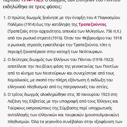
εκδηλώθηκε σε τρεις φάσεις:
Ο πρώτος διωγμός ξεκίνησε με την έναρξη του Α’ Παγκοσμίου
Πολέμου (1914) έως την κατάληψη της
Τραπεζούντας
(Τραπεζοῦς στην αρχαιότητα, αποικία των Μιλησίων, 756 π.Χ.)
από τον ρωσικό στρατό (1916). Όταν τον Φεβρουάριο του 1918
ο ρωσικός στρατός εγκατέλειψε την Τραπεζούντα, τότε η
περιοχή ξαναπέρασε στην κατοχή των Νεότουρκων.
Ο δεύτερος διωγμός των Ελλήνων του Πόντου (1918-1922)
αποτέλεσε την πιο βίαιη φάση της γενοκτονίας των Ποντίων
από το κίνημα των Νεοτούρκων και συνεχίστηκε από τους
Κεμαλικούς, με σκοπό την πλήρη εξόντωση ή εκδίωξη του
ελληνικού πληθυσμού από τις πατρογονικές του εστίες.
Ο τρίτος διωγμός ολοκληρώθηκε στις 30 Ιανουρίου 1923 στη
Λοζάνη της Ελβετίας με την υπογραφή από τους Έλληνες και
Τούρκους εκπροσώπους της Σύμβασης περί υποχρωτικής
ανταλλαγής των ελληνικών και τουρκικών (μουσουλμανικών)
πληθυσμών. Όλα τα γεγονότα συνέβαλαν στην εξαφάνιση των