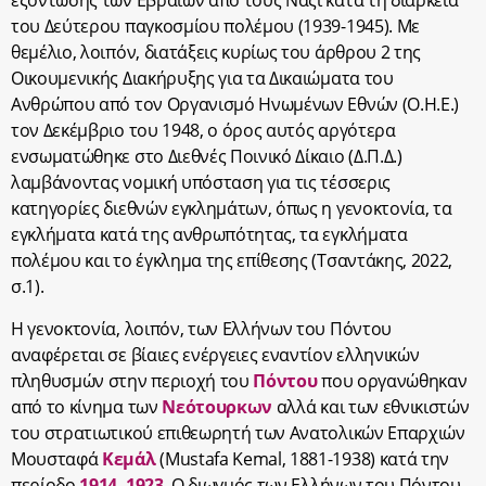
εξόντωσης των Εβραίων από τους Ναζί κατά τη διάρκεια
του Δεύτερου παγκοσμίου πολέμου (1939-1945). Με
θεμέλιο, λοιπόν, διατάξεις κυρίως του άρθρου 2 της
Οικουμενικής Διακήρυξης για τα Δικαιώματα του
Ανθρώπου από τον Οργανισμό Ηνωμένων Εθνών (Ο.Η.Ε.)
τον Δεκέμβριο του 1948, ο όρος αυτός αργότερα
ενσωματώθηκε στο Διεθνές Ποινικό Δίκαιο (Δ.Π.Δ.)
λαμβάνοντας νομική υπόσταση για τις τέσσερις
κατηγορίες διεθνών εγκλημάτων, όπως η γενοκτονία, τα
εγκλήματα κατά της ανθρωπότητας, τα εγκλήματα
πολέμου και το έγκλημα της επίθεσης (
Τσαντάκης, 2022,
σ.1).
Η γενοκτονία, λοιπόν, των Ελλήνων του Πόντου
αναφέρεται σε βίαιες ενέργειες εναντίον ελληνικών
πληθυσμών στην περιοχή του
Πόντου
που οργανώθηκαν
από το κίνημα των
Νεότουρκων
αλλά και των εθνικιστών
του στρατιωτικού επιθεωρητή των Ανατολικών Επαρχιών
Μουσταφά
Κεμάλ
(Mustafa Kemal, 1881-1938) κατά την
περίοδο
1914
–
1923
. Ο διωγμός των Ελλήνων του Πόντου