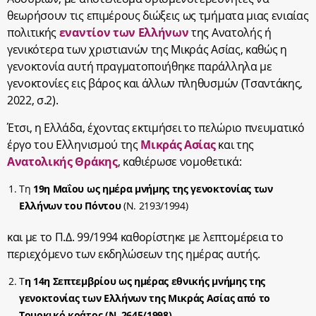
θεωρήσουν τις επιμέρους διώξεις ως τμήματα μιας ενιαίας
πολιτικής
εναντίον των Ελλήνων
της Ανατολής ή
γενικότερα των χριστιανών της Μικράς Ασίας, καθώς η
γενοκτονία αυτή πραγματοποιήθηκε παράλληλα με
γενοκτονίες εις βάρος και άλλων πληθυσμών (
Τσαντάκης,
2022, σ.2).
Έτσι, η Ελλάδα, έχοντας εκτιμήσει το πελώριο πνευματικό
έργο του Ελληνισμού της
Μικράς Ασίας
και της
Ανατολικής Θράκης
, καθιέρωσε νομοθετικά:
Τη
19η Μαΐου ως ημέρα μνήμης της γενοκτονίας των
Ελλήνων του Πόντου
(
Ν. 2193/1994
)
και με το Π.Δ. 99/1994 καθορίστηκε με λεπτομέρεια το
περιεχόμενο των εκδηλώσεων της ημέρας αυτής.
Τ
η 14η Σεπτεμβρίου ως ημέρας εθνικής μνήμης της
γενοκτονίας των Ελλήνων της Μικράς Ασίας από το
Τουρκικό κράτος (
Ν. 2645/1998
).