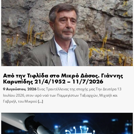
Από την Τιφλίδα στο Μικρό Δάσος. Γιάννης
Καρυπίδης 21/4/1952 – 11/7/2026
9 Αυγούστου, 2026
Ένας Τραντέλλενας της εποχής μας Την Δευτέρα 13
Ιουλίου 2026, στον ιερό ναό των Παμμεγίστων Ταξιαρχών, Μιχαήλ και
Γαβριήλ, του Μικρού
[…]