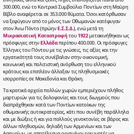
300.000, ενώ το Κεντρικό Συμβούλιο Ποντίων στη Μαύρη
Βίβλο αναφέρεται σε 353.000 θύματα. Όσοι κατόρθωσαν
να ξεφύγουν από το μένος των Οθωμανών κατέφυγαν
στον Άνω Πόντο (πρώην
Ε.Σ.Σ.Δ
.), ενώ μετά τη
Μικρασιατική Καταστροφή
του
1922
μετακινήθηκαν ως
πρόσφυγες στην
Ελλάδα
περίπου 400.000. Οι πρόσφυγες
Έλληνες του Πόντου με τις γνώσεις, τις αξίες και την
εργατικότητά τους συνέβαλαν στην οικονομική,
κοινωνική και πολιτιστική ανόρθωση του ελληνικού
κράτους και επιπλέον άλλαξαν τις πληθυσμιακές
ισορροπίες σε Μακεδονία και Θράκη.
Τα κρατικά αρχεία πολλών χωρών εμπεριέχουν πλήθος
μαρτυριών για τις δολοφονίες και τους διωγμούς που
διαπράχθηκαν κατά των Ποντίων κατοίκων της
οθωμανικής αυτοκρατορίας, κάτι που συνέβη παράλληλα
και με διώξεις ή και για πολλούς γενοκτονίες σε βάρος και
άλλων πληθυσμών, δηλαδή των Αρμενίων και των
Ασσυρίων, με αποτέλεσμα ορισμένοι ερευνητές να