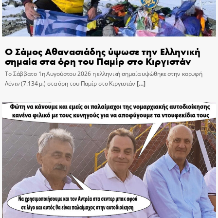
Ο Σάμος Αθανασιάδης ύψωσε την Ελληνική
σημαία στα όρη του Παμίρ στο Κιργιστάν
Το Σάββατο 1η Αυγούστου 2026 η ελληνική σημαία υψώθηκε στην κορυφή
Λένιν (7.134 μ.) στα όρη του Παμίρ στο Κιργιστάν
[…]