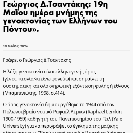
Γεώργιος Δ.Τσαντάκης: 19η
Μαΐου ημέρα μνήμης της
γενοκτονίας των Ελλήνων του
Πόντου».
19 ΜΑΪ́ΟΥ, 2026
Γράφει ο Γεώργιος Δ.Τσαντάκης
Η λέξη γενοκτονία είναι ελληνογενής όρος
(
γένος+κτονία<κτείνω
φονεύω) και σημαίνει τη
συστηματική και ολοκληρωτική εξόντωση φυλής ή έθνους
(
Μπαμπινιώτης, 1998, σ.414)
.
Ο όρος γενοκτονία δημιουργήθηκε το 1944 από τον
Πολωνοεβραίο νομικό Ραφαέλ Λέμκιν (Raphael Lemkin‎‎,
1900-1959) καθηγητή του Πανεπιστημίου του Γέιλ (Yale
University) για να περιγράψει το έγκλημα της μαζικής