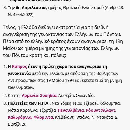
Την 6
η
Απριλίου ως η
μέρας Θρακικού Ελληνισμού
(Άρθρο 48,
Ν. 4954/2022
).
Τέλος, η Ελλάδα διεξάγει εκστρατεία για τη διεθνή
αναγνώριση της γενοκτονίας των Ελλήνων του Πόντου.
Πέρα από το ελληνικό κράτος έχουν αναγνωρίσει τη 19η
Μαΐου ως ημέρα μνήμης της γενοκτονίας των Ελλήνων
του Πόντου κράτη και πόλεις:
Η
Κύπρος
ήταν η πρώτη χώρα που αναγνώρισε τη
γενοκτονία
μετά την Ελλάδα, με απόφαση της Βουλής των
Αντιπροσώπων στις 19 Μαΐου 1994 και έκτοτε τιμά τη μνήμη
των θυμάτων.
Κράτη:
Αρμενία
,
Σουηδία
, Αυστρία, Ολλανδία.
Πολιτείες των Η.Π.Α.,
Νέα Υόρκη, Νιου Τζέρσεϊ, Κολούμπια,
Νότια Καρολίνα, Τζόρτζια,
Πενσυλβάνια
,
Ρόουντ Άιλαντ
,
Καλιφόρνια
,
Φλόριντα
, Κλίβελαντ, Ιντιάνα, Ν. Ντακότα, Δ.
Βιρτζίνια.