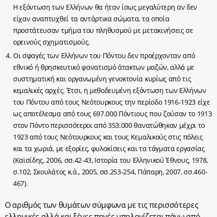
Η εξόντωση των Ελλήνων θα ήταν ίσως μεγαλύτερη αν δεν
είχαν αναπτυχθεί τα αντάρτικα σώματα, τα οποία
προστάτευσαν τμήμα του πληθυσμού με μετακινήσεις σε
ορεινούς σχηματισμούς.
Οι σφαγές των Ελλήνων του Πόντου δεν προέρχονταν από
εθνικό ή θρησκευτικό φανατισμό άτακτων μαζών, αλλά με
συστηματική και οργανωμένη γενοκτονία κυρίως από τις
κεμαλικές αρχές. Έτσι, η μεθοδευμένη εξόντωση των Ελλήνων
του Πόντου από τους Νεότουρκους την περίοδο 1916-1923 είχε
ως αποτέλεσμα από τους 697.000 Πόντιους που ζούσαν το 1913
στον Πόντο περισσότεροι από 353.000 θανατώθηκαν μέχρι το
1923 από τους Νεότουρκους και τους Κεμαλικούς στις πόλεις
και τα χωριά, με εξορίες, φυλακίσεις και τα τάγματα εργασίας
(Καϊσίδης, 2006, σσ.42-43, Ιστορία του Ελληνικού Έθνους, 1978,
σ.102, Σκουλάτος κ.ά., 2005, σσ.253-254
,
Πάπαρη, 2007, σσ.460-
467).
Ο αριθμός των θυμάτων σύμφωνα με τις περισσότερες
ελληνικές αλλά και ξένες πηγές υπολογίζεται πάνω από