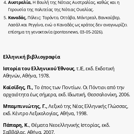
Αυστραλία,
Η Βουλή της Νότιας Αυστραλίας, καθώς και η
Γερουσία της πολιτείας της Νότιας Ουαλίας.
Καναδάς,
Πόλεις: Τορόντο, Οττάβα, Μόντρεαλ, Βανκούβερ,
Λασάλ και Ρεγγίνα, ενώ ο Καναδάς ως κράτος δεν αναγνωρίζει
επίσημα τη γενοκτονία (
pontosnews
, 03-05-2026
).
Ελληνική βιβλιογραφία
Ιστορία του Ελληνικού Έθνους
, τ.ΙΕ, εκδ. Εκδοτική
Αθηνών, Αθήνα, 1978.
Καϊσίδης, Π.,
Το έπος των Ποντίων. Οι Πόντιοι από την
αρχαιότητα έως σήμερα,
εκδ. Ιδιωτική, Θεσσαλονίκη, 2006.
Μπαμπινιώτης, Γ.,
Λεξικό της Νέας Ελληνικής Γλώσσας
,
εκδ. Κέντρο Λεξικολογίας, Αθήνα, 1998.
Πάπαρη, Κ.
,
Θέματα Νεοελληνικής Ιστορίας,
εκδ.
Σαββάλας, Αθήνα, 2007.