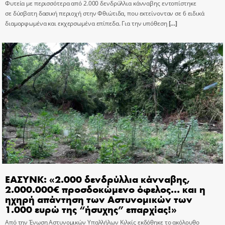
Φυτεία με περισσότερα από 2.000 δενδρύλλια κάνναβης εντοπίστηκε
σε δύσβατη δασική περιοχή στην Φθιώτιδα, που εκτείνονταν σε 6 ειδικά
διαμορφωμένα και εκχερσωμένα επίπεδα. Για την υπόθεση
[…]
ΕΑΣΥΝΚ: «2.000 δενδρύλλια κάνναβης,
2.000.000€ προσδοκώμενο όφελος… και η
ηχηρή απάντηση των Αστυνομικών των
1.000 ευρώ της “ήσυχης” επαρχίας!»
Από την Ένωση Αστυνομικών Υπαλλήλων Κιλκίς εκδόθηκε το ακόλουθο