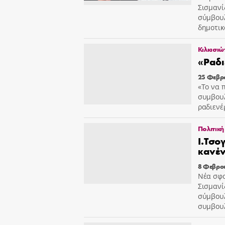
Σισμανί
σύμβουλ
δημοτικ
Κιλκισιώ
«Ραδι
25 Φεβρ
«Το να 
συμβουλ
ραδιενέ
Πολιτική
Ι.Τσο
κανέν
8 Φεβρο
Νέα σφο
Σισμανί
σύμβουλ
συμβουλ