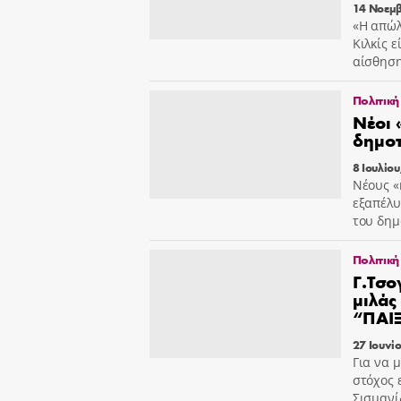
14 Νοεμβ
«Η απώλ
Κιλκίς 
αίσθηση
Πολιτική
Νέοι 
δημοτ
8 Ιουλίου
Νέους «
εξαπέλυ
του δημ
Πολιτική
Γ.Τσο
μιλάς
“ΠΑΙΞ
27 Ιουνί
Για να 
στόχος 
Σισμαν