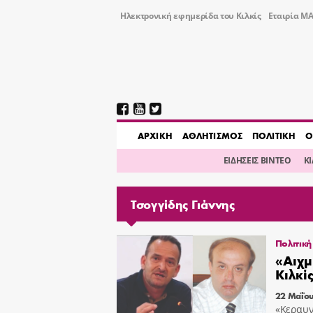
Ηλεκτρονική εφημερίδα του Κιλκίς
Εταιρία ΜΑ
AΡΧΙΚΗ
ΑΘΛΗΤΙΣΜΟΣ
ΠΟΛΙΤΙΚΗ
Ο
ΕΙΔΗΣΕΙΣ ΒΙΝΤΕΟ
Κ
Τσογγίδης Γιάννης
Πολιτική
«Αιχμ
Κιλκί
22 Μαΐου
«Κεραυν