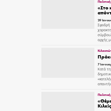
Πολιτική
«Στο 
απόντ
29 Ιανου
Σφοδρή 
χαρακτη
σύμβουλ
αρχής μ
Κιλκισιώ
Πρόκ
7 Ιανουα
Κατά τη
δημοτικ
«κατελ
απαντήσ
Πολιτική
«Θέμα
Κιλκί