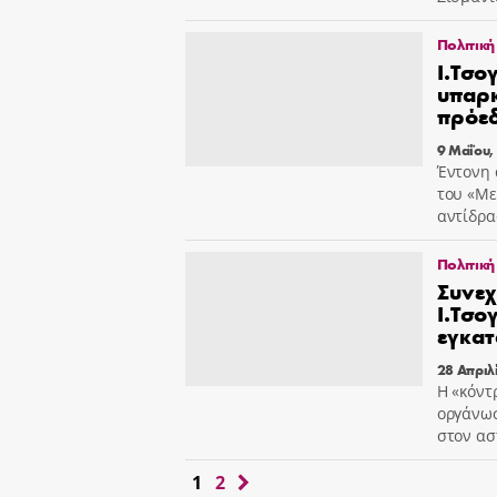
Πολιτική
Ι.Τσο
υπαρκ
πρόε
9 Μαΐου,
Έντονη 
του «Με
αντίδρα
Πολιτική
Συνεχ
Ι.Τσο
εγκατ
28 Απριλ
Η «κόντ
οργάνωσ
στον ασ
1
2