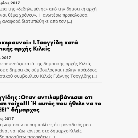
ρίου, 2017
εια της «δεδηλωμένης» από την δημοτική αρχή
είναι θέμα χρόνου». Η ανωτέρω προκαλούσα
 αναφορά διατυπώθηκε από τον
[…]
«κεραυνοί» Ι.Τσογγίδη κατά
ικής αρχής Κιλκίς
, 2017
κεραυνούς» κατά της δημοτικής αρχής Κιλκίς
σε ο δημοτικός σύμβουλος και πρώην πρόεδρος
οτικού συμβουλίου Κιλκίς Γιάννης Τσογγίδης
[…]
γγίδης :Οταν αντιλαμβάνεσαι οτι
 σε τοίχο!!! Ή αυτός που ήθελε να το
ΕΙ” δήμαρχος
ου, 2017
μη νομίσουν οι συμπολίτες ότι μοναδικός μου
είναι να πάω κόντρα στο δήμαρχο Κιλκίς
ίδη παραθέτω παρακάτω
[…]