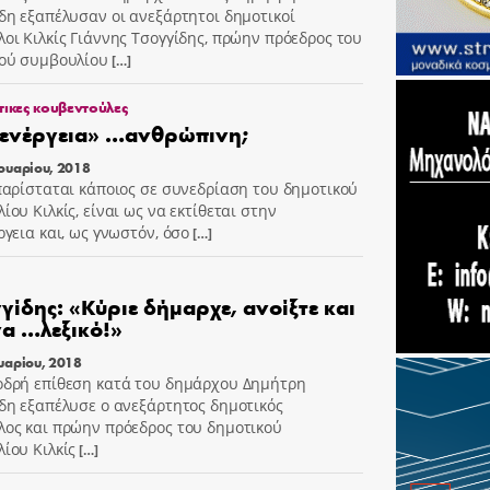
δη εξαπέλυσαν οι ανεξάρτητοι δημοτικοί
οι Κιλκίς Γιάννης Τσογγίδης, πρώην πρόεδρος του
ού συμβουλίου
[…]
τικες κουβεντούλες
ενέργεια» …ανθρώπινη;
ουαρίου, 2018
παρίσταται κάποιος σε συνεδρίαση του δημοτικού
ίου Κιλκίς, είναι ως να εκτίθεται στην
ργεια και, ως γνωστόν, όσο
[…]
γγίδης: «Κύριε δήμαρχε, ανοίξτε και
α …λεξικό!»
υαρίου, 2018
δρή επίθεση κατά του δημάρχου Δημήτρη
δη εξαπέλυσε ο ανεξάρτητος δημοτικός
ος και πρώην πρόεδρος του δημοτικού
ίου Κιλκίς
[…]