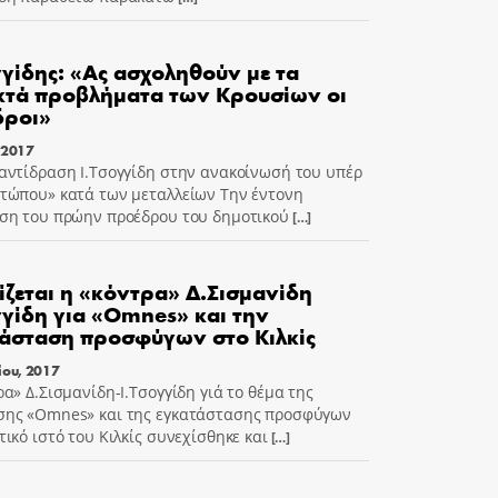
γγίδης: «Ας ασχοληθούν με τα
τά προβλήματα των Κρουσίων οι
δροι»
 2017
αντίδραση Ι.Τσογγίδη στην ανακοίνωσή του υπέρ
τώπου» κατά των μεταλλείων Την έντονη
ση του πρώην προέδρου του δημοτικού
[…]
ίζεται η «κόντρα» Δ.Σισμανίδη
γγίδη για «Omnes» και την
άσταση προσφύγων στο Κιλκίς
ίου, 2017
ρα» Δ.Σισμανίδη-Ι.Τσογγίδη γιά το θέμα της
ης «Omnes» και της εγκατάστασης προσφύγων
τικό ιστό του Κιλκίς συνεχίσθηκε και
[…]