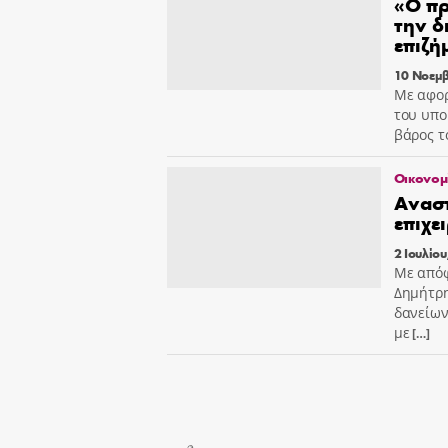
«Ο πρ
την δ
επιζή
10 Νοεμβ
Με αφορ
του υπο
βάρος τ
Οικονομ
Αναστ
επιχε
2 Ιουλίου
Με από
Δημήτρη
δανείων
με
[…]