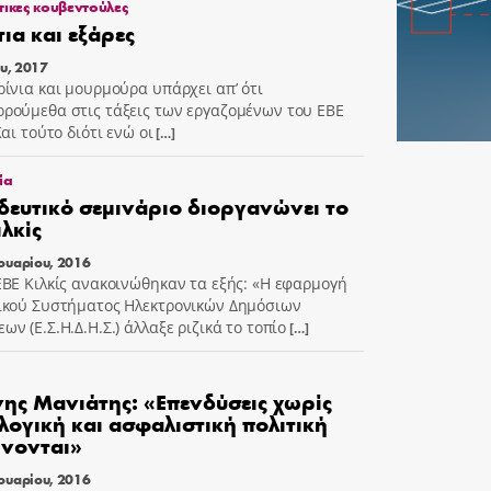
τικες κουβεντούλες
ια και εξάρες
ου, 2017
ρίνια και μουρμούρα υπάρχει απ’ ότι
ρούμεθα στις τάξεις των εργαζομένων του ΕΒΕ
Και τούτο διότι ενώ οι
[…]
ία
δευτικό σεμινάριο διοργανώνει το
ιλκίς
ουαρίου, 2016
ΕΒΕ Κιλκίς ανακοινώθηκαν τα εξής: «Η εφαρμογή
ικού Συστήματος Ηλεκτρονικών Δημόσιων
ν (Ε.Σ.Η.Δ.Η.Σ.) άλλαξε ριζικά το τοπίο
[…]
ης Μανιάτης: «Επενδύσεις χωρίς
ογική και ασφαλιστική πολιτική
ίνονται»
ουαρίου, 2016