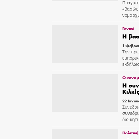
Πραγματ
«Βασίλε
νομαρχι
Γενικά
Η βασ
1 Φεβρο
Την πρω
εμπορικ
εκδήλωσ
Οικονομ
Η συν
Κιλκί
22 Ιανου
Συνεδρι
συνεδρι
διοικητ
Πολιτική