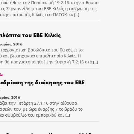
οποιήθηκε την Παρασκευή 19.2.16, στην αίθουσα
ιος Σεργιαννίδης» του ΕΒΕ Κιλκίς η εκδήλωση της
ακής επιτροπής Κιλκίς του ΠΑΣΟΚ, εν
[…]
ιλόπιτα του ΕΒΕ Κιλκίς
υαρίου, 2016
τοχρονιάτικη βασιλόπιτά του θα κόψει το
ό και βιομηχανικό επιμελητηρίο Κιλκίς. Η
η θα πραγματοποιηθεί την Κυριακή 7.2.16 στο
[…]
ία
εδρίαση της διοίκησης του ΕΒΕ
ς
αρίου, 2016
άζει την Τετάρτη 27.1.16 στην αίθουσα
άσεών του, με ώρα έναρξης 7 το βράδυ το
ικό συμβούλιο του εμπορικού και
[…]