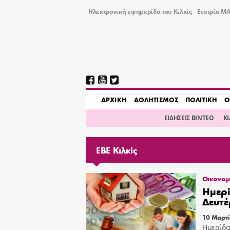
Ηλεκτρονική εφημερίδα του Κιλκίς
Εταιρία ΜΑ
AΡΧΙΚΗ
ΑΘΛΗΤΙΣΜΟΣ
ΠΟΛΙΤΙΚΗ
Ο
ΕΙΔΗΣΕΙΣ ΒΙΝΤΕΟ
Κ
ΕΒΕ Κιλκίς
Οικονομ
Ημερί
Δευτέ
10 Μαρτί
Ημερίδα