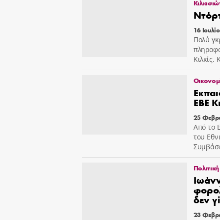
Κιλκισιώ
Ντόρτ
16 Ιουλί
Πολύ γκ
πληροφο
Κιλκίς. 
Οικονομ
Εκπαι
ΕΒΕ Κ
25 Φεβρ
Από το 
του Εθν
Συμβάσεω
Πολιτική
Ιωάνν
φορολ
δεν γ
23 Φεβρ