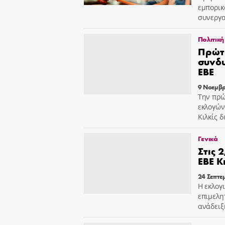
εμπορικ
συνεργα
Πολιτική
Πρώτ
συνδυ
ΕΒΕ
9 Νοεμβρ
Την πρώ
εκλογών
Κιλκίς 
Γενικά
Στις 
ΕΒΕ Κ
24 Σεπτε
Η εκλογ
επιμελητ
ανάδειξη