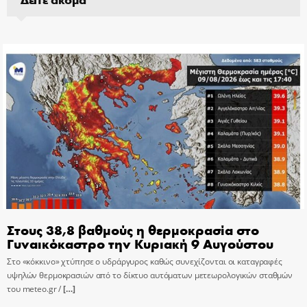
Στους 38,8 βαθμούς η θερμοκρασία στο
Γυναικόκαστρο την Κυριακή 9 Αυγούστου
Στο «κόκκινο» χτύπησε ο υδράργυρος καθώς συνεχίζονται οι καταγραφές
υψηλών θερμοκρασιών από το δίκτυο αυτόματων μετεωρολογικών σταθμών
του meteo.gr /
[…]