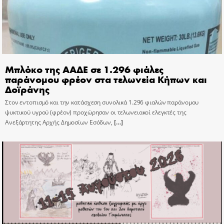
Μπλόκο της ΑΑΔΕ σε 1.296 φιάλες
παράνομου φρέον στα τελωνεία Κήπων και
Δοϊράνης
Στον εντοπισμό και την κατάσχεση συνολικά 1.296 φιαλών παράνομου
ψυκτικού υγρού (φρέον) προχώρησαν οι τελωνειακοί ελεγκτές της
Ανεξάρτητης Αρχής Δημοσίων Εσόδων,
[…]