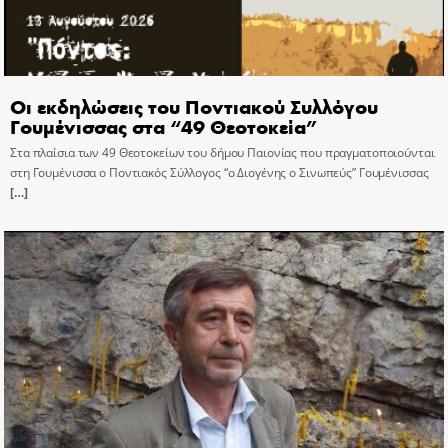
Οι εκδηλώσεις του Ποντιακού Συλλόγου
Γουμένισσας στα “49 Θεοτοκεία”
Στα πλαίσια των 49 Θεοτοκείων του δήμου Παιονίας που πραγματοποιούνται
στη Γουμένισσα ο Ποντιακός Σύλλογος “ο Διογένης ο Σινωπεύς” Γουμένισσας
[…]