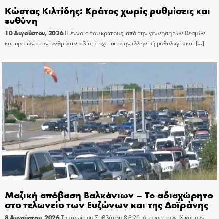
Κώστας Κιλτίδης: Κράτος χωρίς ρυθμίσεις και
ευθύνη
10 Αυγούστου, 2026
Η έννοια του κράτους, από την γέννηση των θεσμών
και αρετών στον ανθρώπινο βίο , έρχεται στην ελληνική μυθολογία και
[…]
Μαζική απόβαση Βαλκάνιων – Το αδιαχώρητο
στο τελωνείο των Ευζώνων και της Δοϊράνης
8 Αυγούστου, 2026
Το πρωί του Σαββάτου 8.8.26, οι ουρές των ΙΧ και των