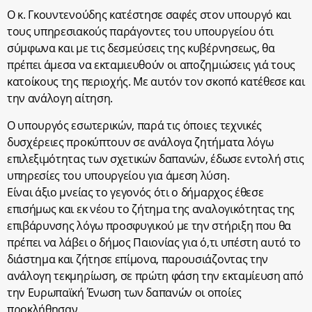
Ο κ. Γκουντενούδης κατέστησε σαφές στον υπουργό και
τους υπηρεσιακούς παράγοντες του υπουργείου ότι
σύμφωνα και με τις δεσμεύσεις της κυβέρνησεως, θα
πρέπει άμεσα να εκταμιευθούν οι αποζημιώσεις γιά τους
κατοίκους της περιοχής. Με αυτόν τον σκοπό κατέθεσε και
την ανάλογη αίτηση.
Ο υπουργός εσωτερικών, παρά τις όποιες τεχνικές
δυσχέρειες προκύπτουν σε ανάλογα ζητήματα λόγω
επιλεξιμότητας των σχετικών δαπανών, έδωσε εντολή στις
υπηρεσίες του υπουργείου για άμεση λύση.
Είναι άξιο μνείας το γεγονός ότι ο δήμαρχος έθεσε
επισήμως και εκ νέου το ζήτημα της αναλογικότητας της
επιβάρυνσης λόγω προσφυγικού με την στήριξη που θα
πρέπει να λάβει ο δήμος Παιονίας για ό,τι υπέστη αυτό το
διάστημα και ζήτησε επίμονα, παρουσιάζοντας την
ανάλογη τεκμηρίωση, σε πρώτη φάση την εκταμίευση από
την Ευρωπαϊκή Ένωση των δαπανών οι οποίες
προκλήθησαν.