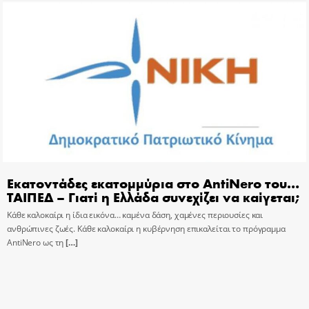
Εκατοντάδες εκατομμύρια στο AntiNero του…
ΤΑΙΠΕΔ – Γιατί η Ελλάδα συνεχίζει να καίγεται;
Κάθε καλοκαίρι η ίδια εικόνα… καμένα δάση, χαμένες περιουσίες και
ανθρώπινες ζωές. Κάθε καλοκαίρι η κυβέρνηση επικαλείται το πρόγραμμα
AntiNero ως τη
[…]