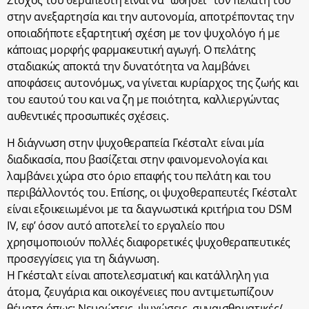
Στόχος του θεραπευτή είναι να “ωθήσει” τον πελάτη του
στην ανεξαρτησία και την αυτονομία, αποτρέποντας την
οποιαδήποτε εξαρτητική σχέση με τον ψυχολόγο ή με
κάποιας μορφής φαρμακευτική αγωγή. Ο πελάτης
σταδιακώς αποκτά την δυνατότητα να λαμβάνει
αποφάσεις αυτονόμως, να γίνεται κυρίαρχος της ζωής και
του εαυτού του και να ζη με ποιότητα, καλλιεργώντας
αυθεντικές προσωπικές σχέσεις.
Η διάγνωση στην ψυχοθεραπεία Γκέσταλτ είναι μία
διαδικασία, που βασίζεται στην φαινομενολογία και
λαμβάνει χώρα στο όριο επαφής του πελάτη και του
περιβάλλοντός του. Επίσης, οι ψυχοθεραπευτές Γκέσταλτ
είναι εξοικειωμένοι με τα διαγνωστικά κριτήρια του DSM
IV, εφ’ όσον αυτό αποτελεί το εργαλείο που
χρησιμοποιούν πολλές διαφορετικές ψυχοθεραπευτικές
προσεγγίσεις για τη διάγνωση.
Η Γκέσταλτ είναι αποτελεσματική και κατάλληλη για
άτομα, ζευγάρια και οικογένειες που αντιμετωπίζουν
θέματα όπως: Νευρώσεις, ψυχώσεις, συναισθηματικές/