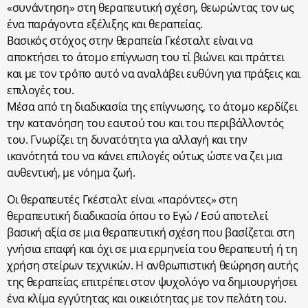
«συνάντηση» στη θεραπευτική σχέση, θεωρώντας τον ως
ένα παράγοντα εξέλιξης και θεραπείας.
Βασικός στόχος στην θεραπεία Γκέσταλτ είναι να
αποκτήσει το άτομο επίγνωση του τί βιώνει και πράττει
και με τον τρόπο αυτό να αναλάβει ευθύνη για πράξεις και
επιλογές του.
Μέσα από τη διαδικασία της επίγνωσης, το άτομο κερδίζει
την κατανόηση του εαυτού του και του περιβάλλοντός
του. Γνωρίζει τη δυνατότητα για αλλαγή και την
ικανότητά του να κάνει επιλογές ούτως ώστε να ζει μια
αυθεντική, με νόημα ζωή.
Οι θεραπευτές Γκέσταλτ είναι «παρόντες» στη
θεραπευτική διαδικασία όπου το Εγώ / Εσύ αποτελεί
βασική αξία σε μια θεραπευτική σχέση που βασίζεται στη
γνήσια επαφή και όχι σε μια ερμηνεία του θεραπευτή ή τη
χρήση στείρων τεχνικών. Η ανθρωπιστική θεώρηση αυτής
της θεραπείας επιτρέπει στον ψυχολόγο να δημιουργήσει
ένα κλίμα εγγύτητας και οικειότητας με τον πελάτη του.