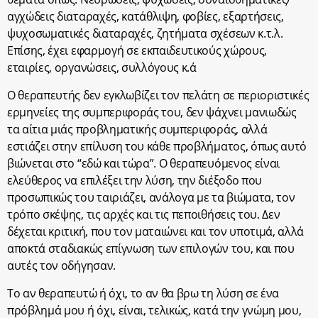
αγχώδεις διαταραχές, κατάθλιψη, φοβίες, εξαρτήσεις,
ψυχοσωματικές διαταραχές, ζητήματα σχέσεων κ.τ.λ.
Επίσης, έχει εφαρμογή σε εκπαιδευτικούς χώρους,
εταιρίες, οργανώσεις, συλλόγους κ.ά
Ο θεραπευτής δεν εγκλωβίζει τον πελάτη σε περιοριστικές
ερμηνείες της συμπεριφοράς του, δεν ψάχνει μανιωδώς
τα αίτια μιάς προβληματικής συμπεριφοράς, αλλά
εστιάζει στην επίλυση του κάθε προβλήματος, όπως αυτό
βιώνεται στο “εδώ και τώρα”. Ο θεραπευόμενος είναι
ελεύθερος να επιλέξει την λύση, την διέξοδο που
προσωπικώς του ταιριάζει, ανάλογα με τα βιώματα, τον
τρόπο σκέψης, τις αρχές και τις πεποιθήσεις του. Δεν
δέχεται κριτική, που τον ματαιώνει και τον υποτιμά, αλλά
αποκτά σταδιακώς επίγνωση των επιλογών του, και που
αυτές τον οδήγησαν.
Το αν θεραπευτώ ή όχι, το αν θα βρω τη λύση σε ένα
πρόβλημά μου ή όχι, είναι, τελικώς, κατά την γνώμη μου,