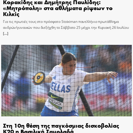
Κορακίδης και Δημήτρης Παυλίδης:
«Μητρόπολη» στα αθλήματα ρίψεων το
Κιλκίς
Για τις πρωτιές τους στο πρόσφατο Stoiximan πανελλήνιο πρωτάθλημα
ανδρών/γυναικών που διεξήχθη το Σάββατο 25 μέχρι την Κυριακή 26 Ιουλίου
[…]
Στη 10η θέση της παγκόσμιας δισκοβολίας
Κ20 η Βασιλική Σαμολαδά