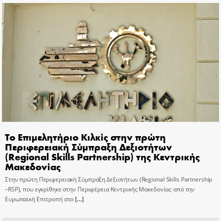
Το Επιμελητήριο Κιλκίς στην πρώτη
Περιφερειακή Σύμπραξη Δεξιοτήτων
(Regional Skills Partnership) της Κεντρικής
Μακεδονίας
Στην πρώτη Περιφερειακή Σύμπραξη Δεξιοτήτων (Regional Skills Partnership
–RSP), που εγκρίθηκε στην Περιφέρεια Κεντρικής Μακεδονίας από την
Ευρωπαϊκή Επιτροπή στο
[…]