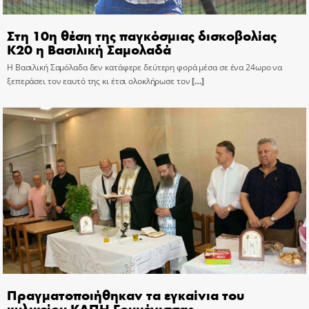
Στη 10η θέση της παγκόσμιας δισκοβολίας
Κ20 η Βασιλική Σαμολαδά
Η Βασιλική Σαμόλαδα δεν κατάφερε δεύτερη φορά μέσα σε ένα 24ωρο να
ξεπεράσει τον εαυτό της κι έτσι ολοκλήρωσε τον
[…]
Πραγματοποιήθηκαν τα εγκαίνια του
κυλικείου ΚΑΠΗ Γουμένισσας