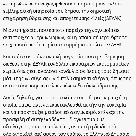
«έσπρωξε» σε συνεχώς φθίνουσα πορεία, μιαν άλλοτε
εμβληματική υπηρεσία του δήμου, την δημοτική
επιχείρηση ύδρευσης και αποχέτευσης Κιλκίς (ΔΕΥΑΚ).
Μιάν υπηρεσία, που κάποτε παρείχε τεχνογνωσία σε
αντίστοιχες όμορων νομών, και η οποία σήμερα έφτασε
να χρωστά περί τα τρία εκατομμύρια ευρώ στην ΔΕΗ!
Και τούτο σε μιάν ευνοϊκή συγκυρία, που η κυβέρνηση
διέθεσε στην ΔΕΥΑΚ κονδύλιο εικοσιτριών εκατομμυρίων
ευρώ, όπως και ανάλογα κονδύλια σε όλους τους δήμους,
μέσω της «Διαύγειας», γιά πολύ σημαντικά έργα, όπως της
αντικατάστασης πεπαλαιωμένων δικτύων ύδρευσης.
Αυτό, δηλαδή, για το οποίο κόπτεται η δημοτική αρχή, η
οποία, όμως, αντί να εκμεταλλευθεί αυτήν την ευκαιρία
και να προκηρύξει μειοδοτικό διαγωνισμό, επέλεξε την
προσφιλή σ’ αυτήν «οδό» του διαγωνισμού με
αξιολόγηση, που σημαίνει ότι, αν αυτή η διαδικασία
ολοκληρωθεί κατ’ αυτόν τον τρόπο, το Ελληνικό Δημόσιο