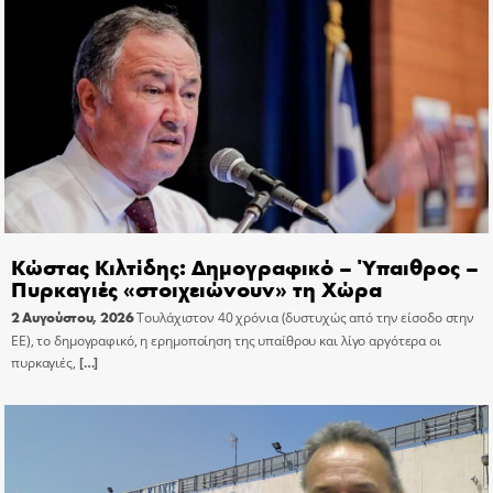
Κώστας Κιλτίδης: Δημογραφικό – Ύπαιθρος –
Πυρκαγιές «στοιχειώνουν» τη Χώρα
2 Αυγούστου, 2026
Τουλάχιστον 40 χρόνια (δυστυχώς από την είσοδο στην
ΕΕ), το δημογραφικό, η ερημοποίηση της υπαίθρου και λίγο αργότερα οι
πυρκαγιές,
[…]