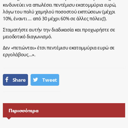
κινδυνεύει να απωλέσει πεντέμισυ εκατομμύρια ευρώ,
λόγω του πολύ χαμηλού ποσοστού εκπτώσεων (μέχρι
10%, έναντι … από 30 μέχρι 60% σε άλλες πόλεις!).
Σταματήστε αυτήν την διαδικασία και προχωρήστε σε
μειοδοτικό διαγωνισμό.
Δεν «πετιώνται» έτσι πεντέμισυ εκατομμύρια ευρώ σε
εργολάβους…».
Share
Tweet
Περισσότερα