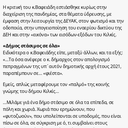
Η κριτική του κ.Βαφειάδη εστιάσθηκε κυρίως στην
διαχείριση της πανδημίας, στα θέματα ύδρευσης, με
έμφαση στην λειτουργία της ΔΕΥΑΚ, στον φωτισμό και την
οδοποιία, στην υπογειοποίηση του εναερίου δικτύου της
ΔΕΗ και στην «εικόνα» των εισόδων-εξόδων του Κιλκίς.
«Δήμος στάσιμος σε όλα»
Ειδικότερα ο κ.Βαφειάδης είπε, μεταξύ άλλων, και τα εξής:
«…Τα όσα ανέφερε ο κ. δήμαρχος στον απολογισμό
πεπραγμένων της υπ΄αυτόν δημοτικής αρχή έτους 2021,
παραπέμπουν σε… «φιέστα».
Εμείς, απλώς μεταφέρουμε τον «παλμό» της κοινής
γνώμης του δήμου Κιλκίς…
…Μιλάμε γιά ένα δήμο στάσιμο σε όλα τα επίπεδα, σε
πόλη και χωριά. Χωριά που ερημώνουν, που
«φυτοζωούν», που υπολείπονται σε υποδομές, που είναι
πίσω σε όλα, σε σύγκριση με ό, τι συμβαίνει στους