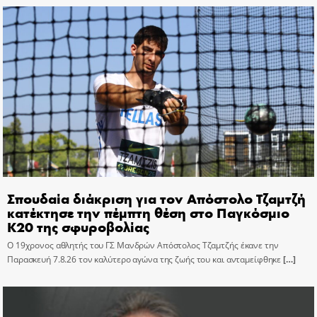
Σπουδαία διάκριση για τον Απόστολο Τζαμτζή
κατέκτησε την πέμπτη θέση στο Παγκόσμιο
Κ20 της σφυροβολίας
Ο 19χρονος αθλητής του ΓΣ Μανδρών Απόστολος Τζαμτζής έκανε την
Παρασκευή 7.8.26 τον καλύτερο αγώνα της ζωής του και ανταμείφθηκε
[…]