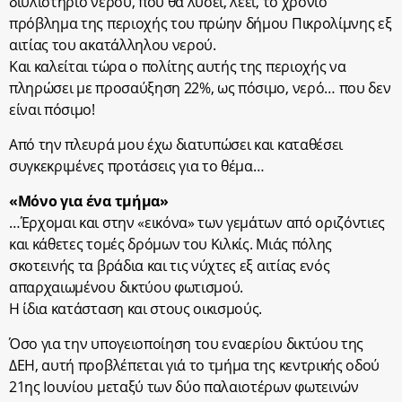
διυλιστήριο νερού, που θα λύσει, λέει, το χρόνιο
πρόβλημα της περιοχής του πρώην δήμου Πικρολίμνης εξ
αιτίας του ακατάλληλου νερού.
Και καλείται τώρα ο πολίτης αυτής της περιοχής να
πληρώσει με προσαύξηση 22%, ως πόσιμο, νερό… που δεν
είναι πόσιμο!
Από την πλευρά μου έχω διατυπώσει και καταθέσει
συγκεκριμένες προτάσεις για το θέμα…
«Μόνο για ένα τμήμα»
…Έρχομαι και στην «εικόνα» των γεμάτων από οριζόντιες
και κάθετες τομές δρόμων του Κιλκίς. Μιάς πόλης
σκοτεινής τα βράδια και τις νύχτες εξ αιτίας ενός
απαρχαιωμένου δικτύου φωτισμού.
Η ίδια κατάσταση και στους οικισμούς.
Όσο για την υπογειοποίηση του εναερίου δικτύου της
ΔΕΗ, αυτή προβλέπεται γιά το τμήμα της κεντρικής οδού
21ης Ιουνίου μεταξύ των δύο παλαιοτέρων φωτεινών