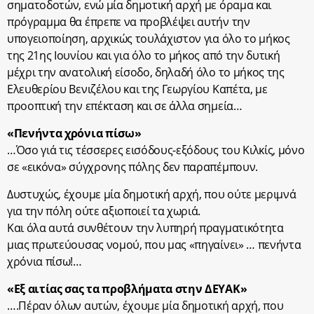
σηματοδοτών, ενώ μία δημοτική αρχή με όραμα και
πρόγραμμα θα έπρεπε να προβλέψει αυτήν την
υπογειοποίηση, αρχικώς τουλάχιστον για όλο το μήκος
της 21ης Ιουνίου και για όλο το μήκος από την δυτική
μέχρι την ανατολική είσοδο, δηλαδή όλο το μήκος της
Ελευθερίου Βενιζέλου και της Γεωργίου Καπέτα, με
προοπτική την επέκταση και σε άλλα σημεία…
«Πενήντα χρόνια πίσω»
…Όσο γιά τις τέσσερες εισόδους-εξόδους του Κιλκίς, μόνο
σε «εικόνα» σύγχρονης πόλης δεν παραπέμπουν.
Δυστυχώς, έχουμε μία δημοτική αρχή, που ούτε μεριμνά
για την πόλη ούτε αξιοποιεί τα χωριά.
Και όλα αυτά συνθέτουν την λυπηρή πραγματικότητα
μιας πρωτεύουσας νομού, που μας «πηγαίνει» … πενήντα
χρόνια πίσω!…
«Εξ αιτίας σας τα προβλήματα στην ΔΕΥΑΚ»
….Πέραν όλων αυτών, έχουμε μία δημοτική αρχή, που