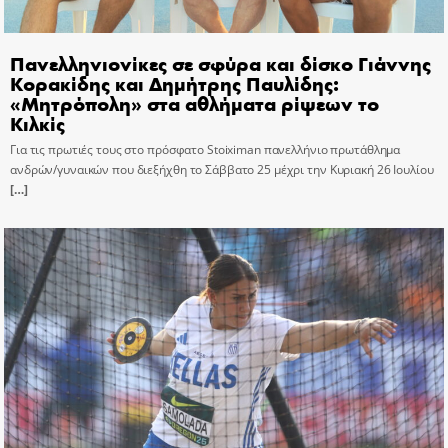
Πανελληνιονίκες σε σφύρα και δίσκο Γιάννης
Κορακίδης και Δημήτρης Παυλίδης:
«Μητρόπολη» στα αθλήματα ρίψεων το
Κιλκίς
Για τις πρωτιές τους στο πρόσφατο Stoiximan πανελλήνιο πρωτάθλημα
ανδρών/γυναικών που διεξήχθη το Σάββατο 25 μέχρι την Κυριακή 26 Ιουλίου
[…]