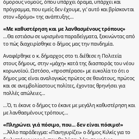
όμορους νομούς, όπου υπάρχει όραμα, υπάρχει και
πρόγραμμα, που εμείς δεν έχουμε, γι’ αυτό και βρίσκονται
στον «δρόμο» της ανάπτυξης…
«Με καθυστέρηση και με λανθασμένους τρόπους»
…Θα εστιάσω σε ωρισμένα παραδείγματα, ξεκινώντας από
το πώς διαχειρίσθηκε ο δήμος μας την πανδημία.
Αναφέρθηκε ο κ. δήμαρχος στο τι διέθεσε η Πολιτεία
στους δήμους, στην «μάχη» κατά της διασποράς του νέου
κορωνοϊού. Ωστόσο, «προσπέρασε» με ευκολία το ότι ο
δήμος μας είναι αναλογικώς πρώτος σε θανάτους, πρώτος
και σε ανεμβολίαστους πολίτες, έχοντας θρηνήσει για
πολλές απώλειες…
…Ό, τι έκανε ο δήμος το έκανε με μεγάλη καθυστέρηση και
με λανθασμένους τρόπους…
«Πληρώνει γιά πόσιμο, που… δεν είναι πόσιμο!»
…Άλλο παράδειγμα: «Πανηγυρίζει» ο δήμος Κιλκίς για το