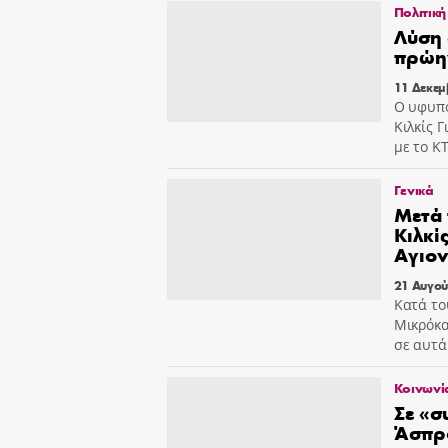
Πολιτική
Λύση 
πρώη
11 Δεκεμ
Ο υφυπο
Κιλκίς 
με το ΚΤ
Γενικά
Μετά 
Κιλκί
Αγιον
21 Αυγού
Κατά το
Μικρόκα
σε αυτά
Κοινωνί
Σε «
Άσπρο