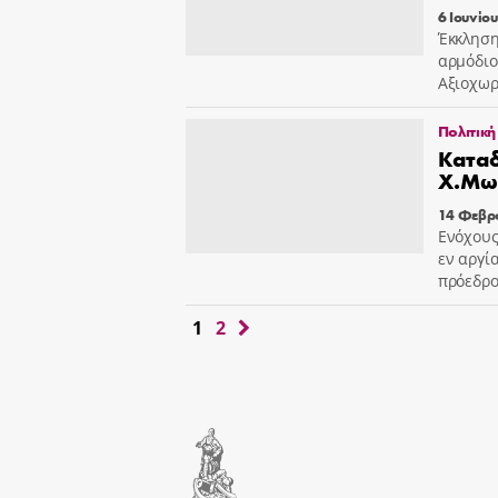
6 Ιουνίο
Έκκληση
αρμόδιο
Αξιοχωρ
Πολιτική
Καταδ
X.Μωυ
14 Φεβρ
Ενόχους
εν αργί
πρόεδρο
1
2