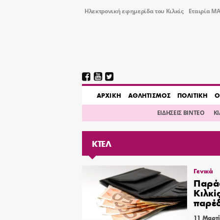
Ηλεκτρονική εφημερίδα του Κιλκίς
Εταιρία ΜΑ
AΡΧΙΚΗ
ΑΘΛΗΤΙΣΜΟΣ
ΠΟΛΙΤΙΚΗ
Ο
ΕΙΔΗΣΕΙΣ ΒΙΝΤΕΟ
Κ
ΚΤΕΛ
Γενικά
Παράδ
Kιλκί
παρέδ
11 Μαρτί