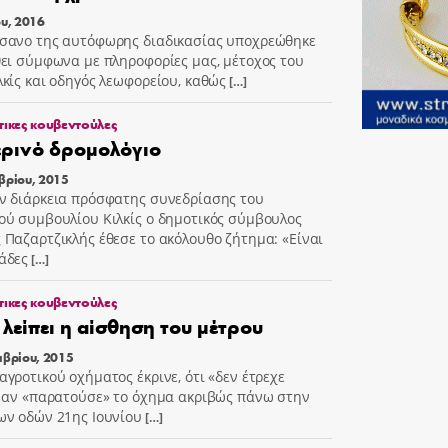
ου, 2016
σανο της αυτόφωρης διαδικασίας υποχρεώθηκε
θει σύμφωνα με πληροφορίες μας, μέτοχος του
λκίς και οδηγός λεωφορείου, καθώς
[…]
τικες κουβεντούλες
ρινό δρομολόγιο
βρίου, 2015
ν διάρκεια πρόσφατης συνεδρίασης του
ού συμβουλίου Κιλκίς ο δημοτικός σύμβουλος
 Παζαρτζικλής έθεσε το ακόλουθο ζήτημα: «Είναι
άδες
[…]
τικες κουβεντούλες
λείπει η αίσθηση του μέτρου
μβρίου, 2015
αγροτικού οχήματος έκρινε, ότι «δεν έτρεχε
, αν «παρατούσε» το όχημα ακριβώς πάνω στην
ων οδών 21ης Ιουνίου
[…]