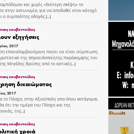
κομπόδεμα» και χωρίς «δεύτερη σκέψη» το
ε στην αστυνομία, για να αποδοθεί στον κάτοχό
σι ο συμπολίτης οδηγός
[…]
τικες κουβεντούλες
ουν εξηγήσεις
ρίου, 2017
η επαναλαμβανόμενη παύει να είναι σύμπτωση.
εριστατικό της απροειδοποίητης παράκαμψης του
της Μεγάλης Βρύσης από το αστικό
[…]
τικες κουβεντούλες
ρηση δικαιώματος
ίου, 2017
ια το Πάσχα, στην Αξιούπολη απο όπου κατάγομαι.
θα ότι την ημέρα του Πάσχα και της
ονιάς, το
[…]
τικες κουβεντούλες
ολιτική χροιά