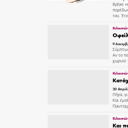
Βρήκε «
παρέδωσ
του. Έτ
Κιλκισιώ
Οφείλ
9 Δεκεμβ
Σύμπτωσ
Αν το π
χωριού 
Κιλκισιώ
Κατάχ
20 Απριλ
Πήγα, γ
Και έμα
Πρωτοχρ
Κιλκισιώ
Και π