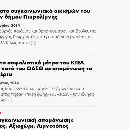
στο συγκοινωνιακό οικισμών του
ν δήμου Πικρολίμνης
βρίου, 2014
υργός παιδείας και θρησκευμάτων και βουλευτής
Γιώργος Γεωργαντάς ύστερα από συνεργασία του
ΕΛ Κιλκίς και το
[…]
τα ασφαλιστικά μέτρα του ΚΤΕΛ
ς κατά του ΟΑΣΘ σε απομόνωση τα
έρια
στου, 2014
υς δύο τελευταίους μήνες τα Αγιονέρια και ο
μπος πήραν «πνοή ζωής» και «είδαν» την κίνηση
 να
[…]
α
συγκοινωνιακή απομόνωση»
ς, Αξιοχώρι, Λιμνοτόπος