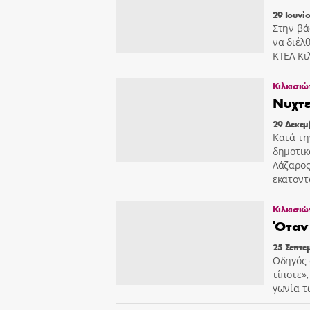
29 Ιουνί
Στην βά
να διέλ
ΚΤΕΛ Κι
Κιλκισιώ
Νυχτε
29 Δεκεμ
Κατά τη
δημοτικ
Λάζαρος
εκατοντ
Κιλκισιώ
Όταν 
25 Σεπτε
Οδηγός 
τίποτε»
γωνία τ