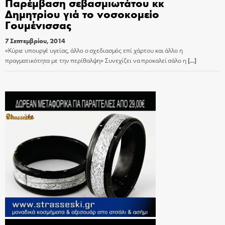
Παρέμβαση σεβασμιωτάτου κκ
Δημητρίου γιά το νοσοκομείο
Γουμένισσας
7 Σεπτεμβρίου, 2014
«Κύριε υπουργέ υγείας, άλλο ο σχεδιασμός επί χάρτου και άλλο η
πραγματικότητα με την περίθαλψη» Συνεχίζει να προκαλεί σάλο η
[…]