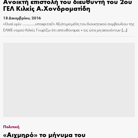
Ανοικτή επιστολή του διευθυντή του 2ου
ΓΕΛ Κιλκίς Α.Χονδροματίδη
18 Δεκεμβρίου, 2016
«Ουαί υμίν …………..υποκριταί!» Αξιότιμα μέλη του διοικητικού συμβουλίου της
ΕΛΜΕ νομού Κιλκίς Γνωρίζω ότι απευθύνομαι « εις ώτα μη ακουόντων
[…]
Πολιτική
«Αιχμηρό» το μήνυμα του