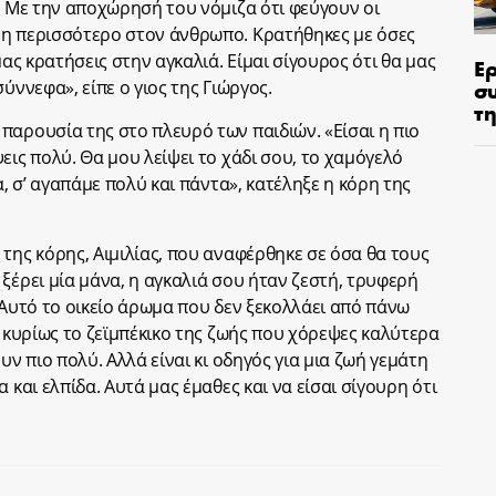
. Με την αποχώρησή του νόμιζα ότι φεύγουν οι
μη περισσότερο στον άνθρωπο. Κρατήθηκες με όσες
μας κρατήσεις στην αγκαλιά. Είμαι σίγουρος ότι θα μας
Ε
σ
ύννεφα», είπε ο γιος της Γιώργος.
τη
παρουσία της στο πλευρό των παιδιών. «Είσαι η πιο
εις πολύ. Θα μου λείψει το χάδι σου, το χαμόγελό
α, σ’ αγαπάμε πολύ και πάντα», κατέληξε η κόρη της
της κόρης, Αιμιλίας, που αναφέρθηκε σε όσα θα τους
ξέρει μία μάνα, η αγκαλιά σου ήταν ζεστή, τρυφερή
 Αυτό το οικείο άρωμα που δεν ξεκολλάει από πάνω
ι κυρίως το ζεϊμπέκικο της ζωής που χόρεψες καλύτερα
υν πιο πολύ. Αλλά είναι κι οδηγός για μια ζωή γεμάτη
 και ελπίδα. Αυτά μας έμαθες και να είσαι σίγουρη ότι