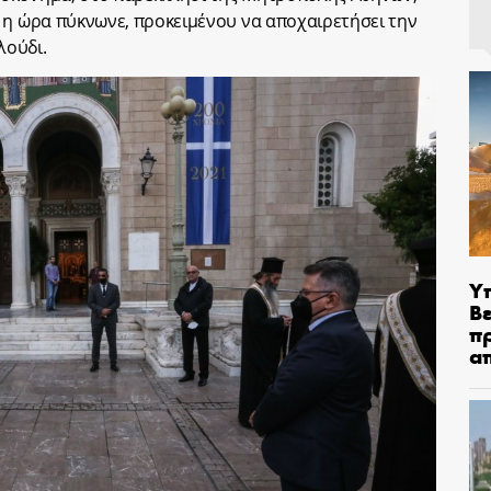
 η ώρα πύκνωνε, προκειμένου να αποχαιρετήσει την
λούδι.
Υ
Βε
π
α