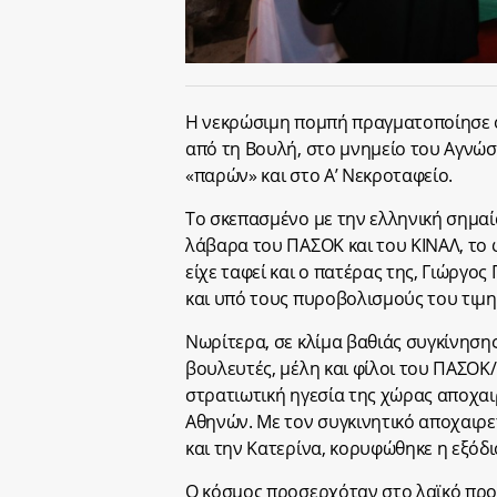
Η νεκρώσιμη πομπή πραγματοποίησε 
από τη Βουλή, στο μνημείο του Αγνώσ
«παρών» και στο Α’ Νεκροταφείο.
Το σκεπασμένο με την ελληνική σημαία
λάβαρα του ΠΑΣΟΚ και του ΚΙΝΑΛ, το
είχε ταφεί και ο πατέρας της, Γιώργ
και υπό τους πυροβολισμούς του τιμη
Νωρίτερα, σε κλίμα βαθιάς συγκίνησης 
βουλευτές, μέλη και φίλοι του ΠΑΣΟΚ/
στρατιωτική ηγεσία της χώρας αποχ
Αθηνών. Με τον συγκινητικό αποχαιρετι
και την Κατερίνα, κορυφώθηκε η εξόδι
Ο κόσμος προσερχόταν στο λαϊκό πρ