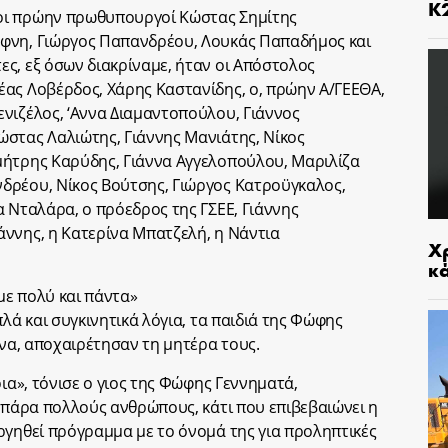
Κ
οι πρώην πρωθυπουργοί Κώστας Σημίτης
φνη, Γιώργος Παπανδρέου, Λουκάς Παπαδήμος και
ς, εξ όσων διακρίναμε, ήταν οι Απόστολος
ας Λοβέρδος, Χάρης Καστανίδης, ο, πρώην Α/ΓΕΕΘΑ,
νιζέλος, ‘Αννα Διαμαντοπούλου, Γιάννος
στας Λαλιώτης, Γιάννης Μανιάτης, Νίκος
μήτρης Καρύδης, Γιάννα Αγγελοπούλου, Μαριλίζα
δρέου, Νίκος Βούτσης, Γιώργος Κατροϋγκαλος,
α Νταλάρα, ο πρόεδρος της ΓΣΕΕ, Γιάννης
ννης, η Κατερίνα Μπατζελή, η Νάντια
Χρ
κ
άμε πολύ και πάντα»
πλά και συγκινητικά λόγια, τα παιδιά της Φώφης
ίνα, αποχαιρέτησαν τη μητέρα τους.
ρια», τόνισε ο γιος της Φώφης Γεννηματά,
α πάρα πολλούς ανθρώπους, κάτι που επιβεβαιώνει η
ργηθεί πρόγραμμα με το όνομά της για προληπτικές