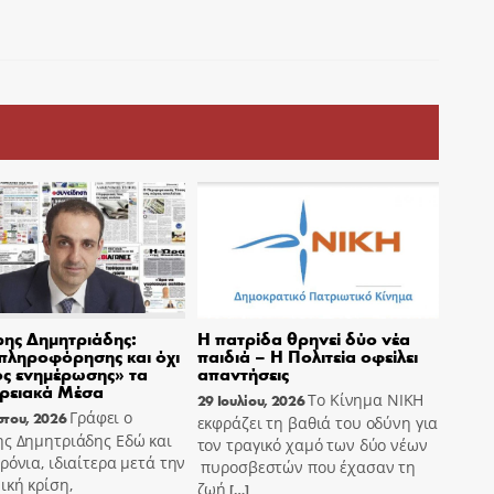
ης Δημητριάδης:
Η πατρίδα θρηνεί δύο νέα
πληροφόρησης και όχι
παιδιά – Η Πολιτεία οφείλει
ς ενημέρωσης» τα
απαντήσεις
ρειακά Μέσα
Το Κίνημα ΝΙΚΗ
29 Ιουλίου, 2026
Γράφει ο
στου, 2026
εκφράζει τη βαθιά του οδύνη για
ης Δημητριάδης Εδώ και
τον τραγικό χαμό των δύο νέων
ρόνια, ιδιαίτερα μετά την
πυροσβεστών που έχασαν τη
ική κρίση,
ζωή
[…]