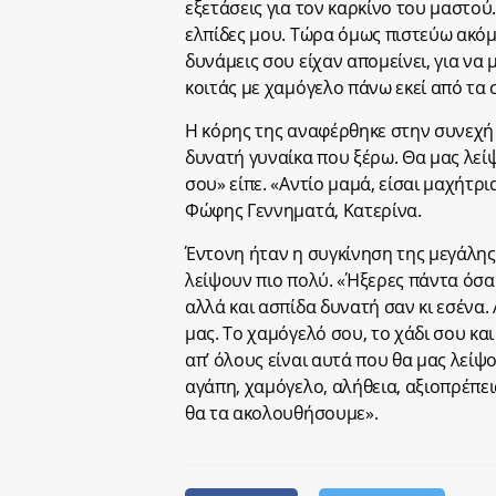
εξετάσεις για τον καρκίνο του μαστού
ελπίδες μου. Τώρα όμως πιστεύω ακό
δυνάμεις σου είχαν απομείνει, για να 
κοιτάς με χαμόγελο πάνω εκεί από τα σ
Η κόρης της αναφέρθηκε στην συνεχή 
δυνατή γυναίκα που ξέρω. Θα μας λείψ
σου» είπε. «Αντίο μαμά, είσαι μαχήτρι
Φώφης Γεννηματά, Κατερίνα.
Έντονη ήταν η συγκίνηση της μεγάλης 
λείψουν πιο πολύ. «Ήξερες πάντα όσα 
αλλά και ασπίδα δυνατή σαν κι εσένα.
μας. Το χαμόγελό σου, το χάδι σου κα
απ’ όλους είναι αυτά που θα μας λείψο
αγάπη, χαμόγελο, αλήθεια, αξιοπρέπεια
θα τα ακολουθήσουμε».