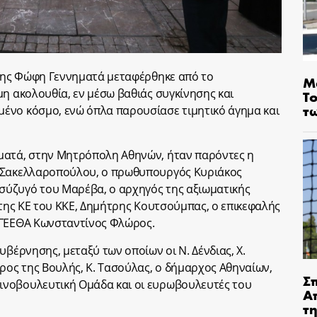
 της Φώφη Γεννηματά μεταφέρθηκε από το
Μ
μη ακολουθία, εν μέσω βαθιάς συγκίνησης και
Τ
τ
ένο κόσμο, ενώ όπλα παρουσίασε τιμητικό άγημα και
ματά, στην Μητρόπολη Αθηνών, ήταν παρόντες η
α Σακελλαροπούλου, ο πρωθυπουργός Κυριάκος
ύζυγό του Μαρέβα, ο αρχηγός της αξιωματικής
 της ΚΕ του ΚΚΕ, Δημήτρης Κουτσούμπας, ο επικεφαλής
/ΓΕΕΘΑ Κωνσταντίνος Φλώρος.
υβέρνησης, μεταξύ των οποίων οι Ν. Δένδιας, Χ.
δρος της Βουλής, Κ. Τασούλας, ο δήμαρχος Αθηναίων,
Σ
νοβουλευτική Ομάδα και οι ευρωβουλευτές του
Α
τ