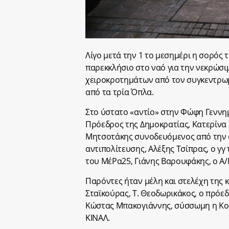
Λίγο μετά την 1 το μεσημέρι η σορός
παρεκκλήσιο στο ναό για την νεκρώσι
χειροκροτημάτων από τον συγκεντρωμ
από τα τρία Όπλα.
Στο ύστατο «αντίο» στην Φώφη Γεννη
Πρόεδρος της Δημοκρατίας, Κατερίν
Μητσοτάκης συνοδευόμενος από την σ
αντιπολίτευσης, Αλέξης Τσίπρας, ο γγ
του ΜέΡα25, Γιάνης Βαρουφάκης, ο Α
Παρόντες ήταν μέλη και στελέχη της κ
Σταϊκούρας, Τ. Θεοδωρικάκος, ο πρόε
Κώστας Μπακογιάννης, σύσσωμη η Κοι
ΚΙΝΑΛ.