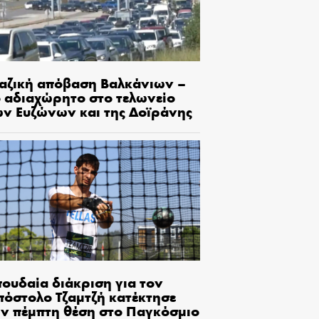
αζική απόβαση Βαλκάνιων –
ο αδιαχώρητο στο τελωνείο
ων Ευζώνων και της Δοϊράνης
πουδαία διάκριση για τον
πόστολο Τζαμτζή κατέκτησε
ην πέμπτη θέση στο Παγκόσμιο