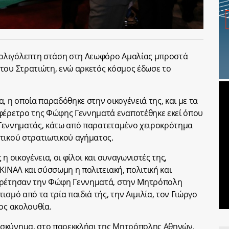
ολιγόλεπτη στάση στη Λεωφόρο Αμαλίας μπροστά
του Στρατιώτη, ενώ αρκετός κόσμος έδωσε το
, η οποία παραδόθηκε στην οικογένειά της, και με τα
 φέρετρο της Φώφης Γεννηματά εναποτέθηκε εκεί όπου
ος Γεννηματάς, κάτω από παρατεταμένο χειροκρότημα
τικού στρατιωτικού αγήματος.
η οικογένεια, οι φίλοι και συναγωνιστές της,
ΚΙΝΑΛ και σύσσωμη η πολιτειακή, πολιτική και
αιρέτησαν την Φώφη Γεννηματά, στην Μητρόπολη
σμό από τα τρία παιδιά τής, την Αιμιλία, τον Γιώργο
ος ακολουθία.
οσκύνημα, στο παρεκκλήσι της Μητρόπολης Αθηνών,