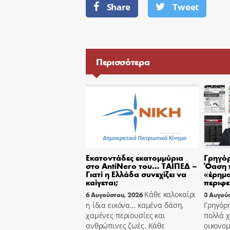
Share
Tweet
Περισσότερα
Εκατοντάδες εκατομμύρια
Γρηγόρ
στο AntiNero του… ΤΑΙΠΕΔ –
Όαση 
Γιατί η Ελλάδα συνεχίζει να
«έρημο
καίγεται;
περιφε
Κάθε καλοκαίρι
6 Αυγούστου, 2026
3 Αυγού
η ίδια εικόνα… καμένα δάση,
Γρηγόρ
χαμένες περιουσίες και
πολλά χ
ανθρώπινες ζωές. Κάθε
οικονομ