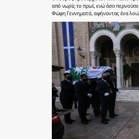
από νωρίς το πρωΐ, ενώ όσο περνούσε
Φώφη Γεννηματά, αφήνοντας ένα λου