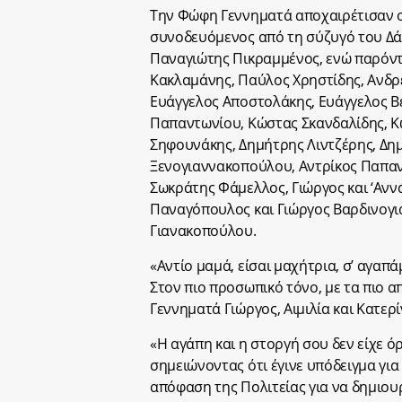
Την Φώφη Γεννηματά αποχαιρέτισαν 
συνοδευόμενος από τη σύζυγό του Δά
Παναγιώτης Πικραμμένος, ενώ παρόντε
Κακλαμάνης, Παύλος Χρηστίδης, Ανδρέ
Ευάγγελος Αποστολάκης, Ευάγγελος Βε
Παπαντωνίου, Κώστας Σκανδαλίδης, Κώ
Σηφουνάκης, Δημήτρης Λιντζέρης, Δη
Ξενογιαννακοπούλου, Αντρίκος Παπαν
Σωκράτης Φάμελλος, Γιώργος και ‘Ανν
Παναγόπουλος και Γιώργος Βαρδινογιά
Γιανακοπούλου.
«Αντίο μαμά, είσαι μαχήτρια, σ’ αγαπ
Στον πιο προσωπικό τόνο, με τα πιο α
Γεννηματά Γιώργος, Αιμιλία και Κατερ
«Η αγάπη και η στοργή σου δεν είχε ό
σημειώνοντας ότι έγινε υπόδειγμα γι
απόφαση της Πολιτείας για να δημιου