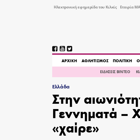
Ηλεκτρονική εφημερίδα του Κιλκίς
Εταιρία ΜΑ
AΡΧΙΚΗ
ΑΘΛΗΤΙΣΜΟΣ
ΠΟΛΙΤΙΚΗ
Ο
ΕΙΔΗΣΕΙΣ ΒΙΝΤΕΟ
Κ
Ελλάδα
Στην αιωνιότ
Γεννηματά – Χ
«χαίρε»