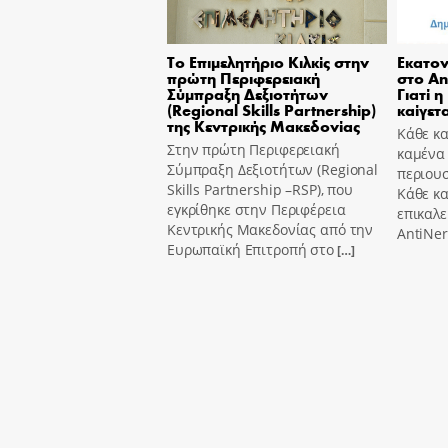
Το Επιμελητήριο Κιλκίς στην
Εκατον
πρώτη Περιφερειακή
στο An
Σύμπραξη Δεξιοτήτων
Γιατί η
(Regional Skills Partnership)
καίγετα
της Κεντρικής Μακεδονίας
Κάθε κα
Στην πρώτη Περιφερειακή
καμένα
Σύμπραξη Δεξιοτήτων (Regional
περιουσ
Skills Partnership –RSP), που
Κάθε κ
εγκρίθηκε στην Περιφέρεια
επικαλε
Κεντρικής Μακεδονίας από την
AntiNer
Ευρωπαϊκή Επιτροπή στο
[…]