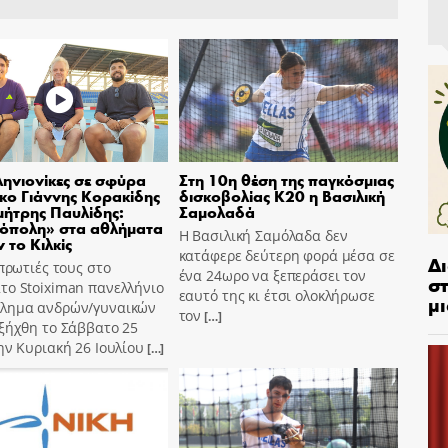
ηνιονίκες σε σφύρα
Στη 10η θέση της παγκόσμιας
σκο Γιάννης Κορακίδης
δισκοβολίας Κ20 η Βασιλική
μήτρης Παυλίδης:
Σαμολαδά
όπολη» στα αθλήματα
Η Βασιλική Σαμόλαδα δεν
 το Κιλκίς
κατάφερε δεύτερη φορά μέσα σε
Δ
 πρωτιές τους στο
ένα 24ωρο να ξεπεράσει τον
στ
το Stoiximan πανελλήνιο
εαυτό της κι έτσι ολοκλήρωσε
μι
λημα ανδρών/γυναικών
τον
[…]
ξήχθη το Σάββατο 25
ην Κυριακή 26 Ιουλίου
[…]