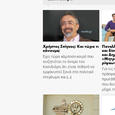
Χρήστος Σπίγκος: Και τώρα τι
Πανελλ
κάνουμε;
και δί
και Δη
Έχει τώρα κάμποσο καιρό που
«Μητρ
συζητιέται το όνομα του
ρίψεων
Κασιδιάρη ότι είναι πιθανό να
Για τις
εμφανιστεί ξανά στο πολιτικό
πρόσφα
στερέωμα και
[…]
πρωτάθ
που διε
μέχρι τ