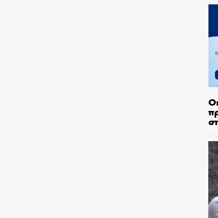
Ο
π
σ