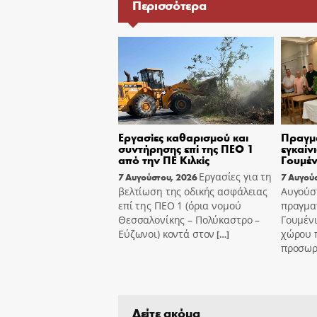
Περισσότερα
Εργασίες καθαρισμού και
Πραγμ
συντήρησης επί της ΠΕΟ 1
εγκαίν
από την ΠΕ Κιλκίς
Γουμέν
Εργασίες για τη
7 Αυγούστου, 2026
7 Αυγού
βελτίωση της οδικής ασφάλειας
Αυγούσ
επί της ΠΕΟ 1 (όρια νομού
πραγμα
Θεσσαλονίκης – Πολύκαστρο –
Γουμένι
Εύζωνοι) κοντά στον
χώρου 
[…]
προσωρι
Δείτε ακόμα