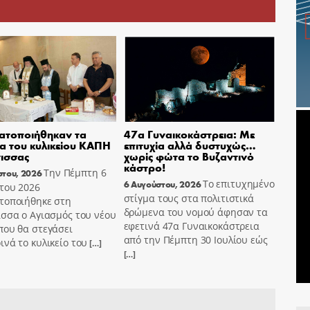
ατοποιήθηκαν τα
47α Γυναικοκάστρεια: Με
ια του κυλικείου ΚΑΠΗ
επιτυχία αλλά δυστυχώς…
ισσας
χωρίς φώτα το Βυζαντινό
κάστρο!
Την Πέμπτη 6
στου, 2026
Το επιτυχημένο
6 Αυγούστου, 2026
του 2026
στίγμα τους στα πολιτιστικά
τοποιήθηκε στη
δρώμενα του νομού άφησαν τα
σσα ο Αγιασμός του νέου
εφετινά 47α Γυναικοκάστρεια
που θα στεγάσει
από την Πέμπτη 30 Ιουλίου εώς
νά το κυλικείο του
[…]
[…]