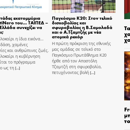
τάδες εκατομμύρια
Παγκόσμιο Κ20: Στον τελικό
tiNero του… ΤΑΙΠΕΔ –
δισκοβολίας και
Τα
 Ελλάδα συνεχίζει να
σφυροβολίας η Β.Σαμολαδά
ι;
και ο Α.Τζαμτζής με νέα
χα
ατομικά ρεκόρ
χ
λοκαίρι η ίδια εικόνα…
Η πρώτη πρόκριση της εθνικής
 δάση, χαμένες
μας ομάδας σε τελικό στο
ίες και ανθρώπινες ζωές.
Παγκόσμιο Πρωτάθλημα Κ20
αλοκαίρι η κυβέρνηση
ήρθε από τον Αποστόλη
ίται το πρόγραμμα
Τζαμτζή στη σφυροβολία,
o ως τη
[…]
πετυχένοντας βολή
[…]
Fr
μ
τ