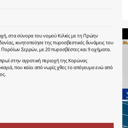
οχή, στα σύνορα του νομού Κιλκίς με τη Πρώην
ονίας, κινητοποίησε της πυροσβεστικές δυνάμεις του
ν Πορόϊων Σερρών, με 20 πυροσβέστες και 9 οχήματα.
 πρωΐ στην αγροτική περιοχή της Κορώνας
αγιά, που καίει από νωρίς χθες το απόγευμα ενώ από
ος.