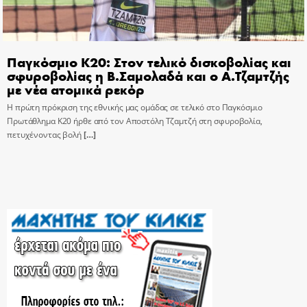
Παγκόσμιο Κ20: Στον τελικό δισκοβολίας και
σφυροβολίας η Β.Σαμολαδά και ο Α.Τζαμτζής
με νέα ατομικά ρεκόρ
Η πρώτη πρόκριση της εθνικής μας ομάδας σε τελικό στο Παγκόσμιο
Πρωτάθλημα Κ20 ήρθε από τον Αποστόλη Τζαμτζή στη σφυροβολία,
πετυχένοντας βολή
[…]