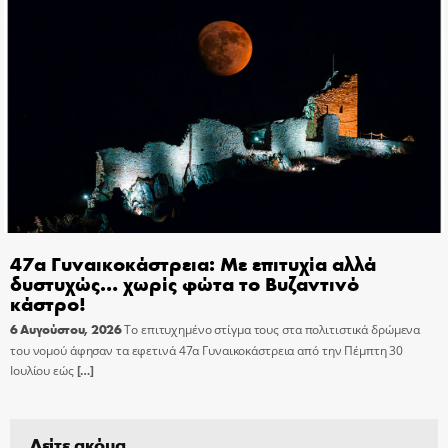
47α Γυναικοκάστρεια: Με επιτυχία αλλά
δυστυχώς… χωρίς φώτα το Βυζαντινό
κάστρο!
6 Αυγούστου, 2026
Το επιτυχημένο στίγμα τους στα πολιτιστικά δρώμενα
του νομού άφησαν τα εφετινά 47α Γυναικοκάστρεια από την Πέμπτη 30
Ιουλίου εώς
[…]
Δείτε ακόμα