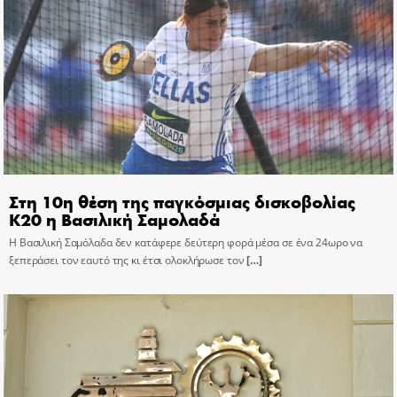
Στη 10η θέση της παγκόσμιας δισκοβολίας
Κ20 η Βασιλική Σαμολαδά
Η Βασιλική Σαμόλαδα δεν κατάφερε δεύτερη φορά μέσα σε ένα 24ωρο να
ξεπεράσει τον εαυτό της κι έτσι ολοκλήρωσε τον
[…]