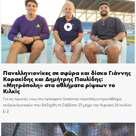
Πανελληνιονίκες σε σφύρα και δίσκο Γιάννης
Κορακίδης και Δημήτρης Παυλίδης:
«Μητρόπολη» στα αθλήματα ρίψεων το
Κιλκίς
Για τις πρωτιές τους στο πρόσφατο Stoiximan πανελλήνιο πρωτάθλημα
ανδρών/γυναικών που διεξήχθη το Σάββατο 25 μέχρι την Κυριακή 26 Ιουλίου
[…]