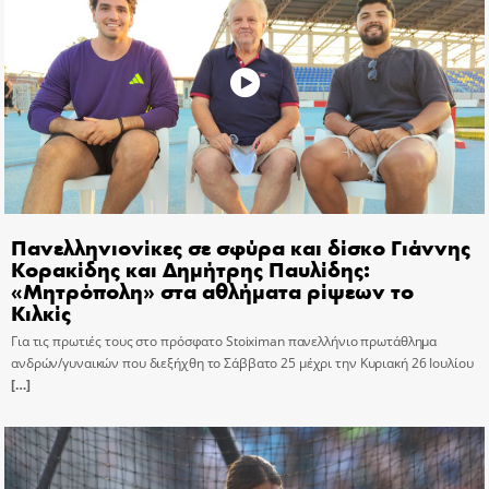
Πανελληνιονίκες σε σφύρα και δίσκο Γιάννης
Κορακίδης και Δημήτρης Παυλίδης:
«Μητρόπολη» στα αθλήματα ρίψεων το
Κιλκίς
Για τις πρωτιές τους στο πρόσφατο Stoiximan πανελλήνιο πρωτάθλημα
ανδρών/γυναικών που διεξήχθη το Σάββατο 25 μέχρι την Κυριακή 26 Ιουλίου
[…]