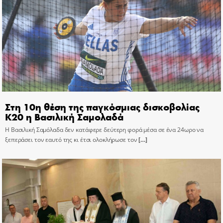
Στη 10η θέση της παγκόσμιας δισκοβολίας
Κ20 η Βασιλική Σαμολαδά
Η Βασιλική Σαμόλαδα δεν κατάφερε δεύτερη φορά μέσα σε ένα 24ωρο να
ξεπεράσει τον εαυτό της κι έτσι ολοκλήρωσε τον
[…]