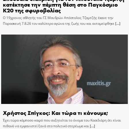
κατέκτησε την πέμπτη θέση στο Παγκόσμιο
Κ20 της σφυροβολίας
Ο 19χρονος αθλητής του ΓΣ Μανδρών Απόστολος Τζαμτζής έκανε την
Παρασκευή 7.8.26 τον καλύτερο αγώνα της ζωής του και ανταμείφθηκε
[…]
Χρήστος Σπίγκος: Και τώρα τι κάνουμε;
Έχει τώρα κάμποσο καιρό που συζητιέται το όνομα του Κασιδιάρη ότι είναι
πιθανό να εμφανιστεί ξανά στο πολιτικό στερέωμα και
[…]