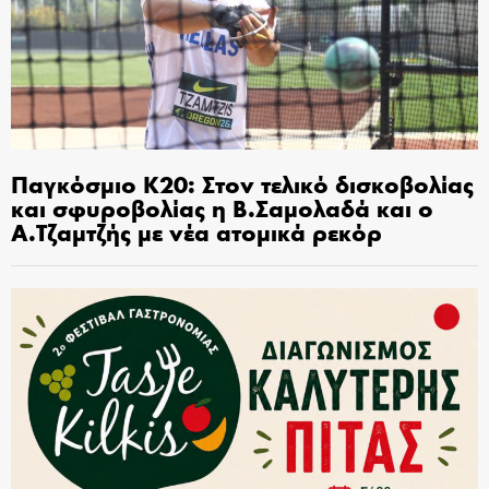
Παγκόσμιο Κ20: Στον τελικό δισκοβολίας
και σφυροβολίας η Β.Σαμολαδά και ο
Α.Τζαμτζής με νέα ατομικά ρεκόρ