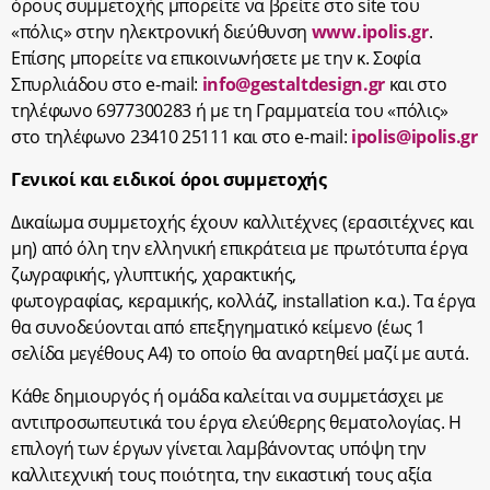
όρους συμμετοχής μπορείτε να βρείτε στο site του
«πόλις» στην ηλεκτρονική διεύθυνση
www.ipolis.gr
.
Επίσης μπορείτε να επικοινωνήσετε με την κ. Σοφία
Σπυρλιάδου στο e-mail:
info@gestaltdesign.gr
και στο
τηλέφωνο 6977300283 ή με τη Γραμματεία του «πόλις»
στο τηλέφωνο 23410 25111 και στο e-mail:
ipolis@ipolis.gr
Γενικοί και ειδικοί όροι συμμετοχής
Δικαίωμα συμμετοχής έχουν καλλιτέχνες (ερασιτέχνες και
μη) από όλη την ελληνική επικράτεια με πρωτότυπα έργα
ζωγραφικής, γλυπτικής, χαρακτικής,
φωτογραφίας, κεραμικής, κολλάζ, installation κ.α.). Τα έργα
θα συνοδεύονται από επεξηγηματικό κείμενο (έως 1
σελίδα μεγέθους Α4) το οποίο θα αναρτηθεί μαζί με αυτά.
Κάθε δημιουργός ή ομάδα καλείται να συμμετάσχει με
αντιπροσωπευτικά του έργα ελεύθερης θεματολογίας. Η
επιλογή των έργων γίνεται λαμβάνοντας υπόψη την
καλλιτεχνική τους ποιότητα, την εικαστική τους αξία