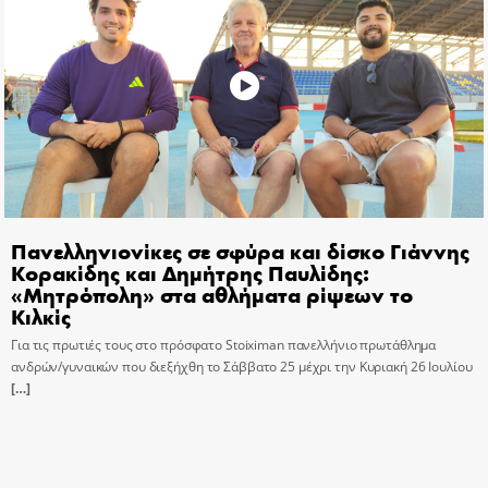
Πανελληνιονίκες σε σφύρα και δίσκο Γιάννης
Κορακίδης και Δημήτρης Παυλίδης:
«Μητρόπολη» στα αθλήματα ρίψεων το
Κιλκίς
Για τις πρωτιές τους στο πρόσφατο Stoiximan πανελλήνιο πρωτάθλημα
ανδρών/γυναικών που διεξήχθη το Σάββατο 25 μέχρι την Κυριακή 26 Ιουλίου
[…]