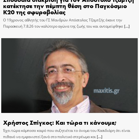
κατέκτησε την πέμπτη θέση στο Παγκόσμιο
Κ20 της σφυροβολίας
Ο 19χρονος αθλητής του ΓΣ Μανδρών Απόστολος Τζαμτζής έκανε την
Παρασκευή 7.8.26 τον καλύτερο αγώνα της ζωής του και ανταμείφθηκε
[…]
Χρήστος Σπίγκος: Και τώρα τι κάνουμε;
Έχει τώρα κάμποσο καιρό που συζητιέται το όνομα του Κασιδιάρη ότι είναι
πιθανό να εμφανιστεί ξανά στο πολιτικό στερέωμα και
[…]