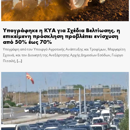
Υπογράφηκε η ΚΥΑ για Σχέδια Βελτίωσης, η
επικείμενη πρόσκληση προβλέπει ενίσχυση
από 50% έως 70%
Υπεγράφη από τον Υπουργό Αγροτικής Ανάπτυξης και Τροφίμων, Μαργαρίτη
Σχοινά, και τον Διοικητή της Ανεξάρτητης Αρχής Δημοσίων Εσόδων, Γιώργο
Πιτσιλή,
[…]