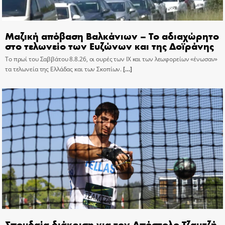
Μαζική απόβαση Βαλκάνιων – Το αδιαχώρητο
στο τελωνείο των Ευζώνων και της Δοϊράνης
Το πρωί του Σαββάτου 8.8.26, οι ουρές των ΙΧ και των λεωφορείων «ένωσαν»
τα τελωνεία της Ελλάδας και των Σκοπίων.
[…]
Σπουδαία διάκριση για τον Απόστολο Τζαμτζή