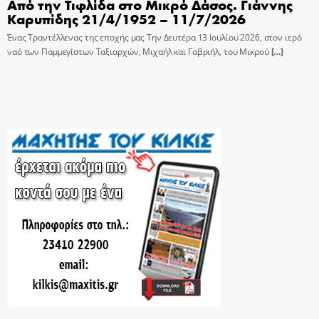
Από την Τιφλίδα στο Μικρό Δάσος. Γιάννης
Καρυπίδης 21/4/1952 – 11/7/2026
Ένας Τραντέλλενας της εποχής μας Την Δευτέρα 13 Ιουλίου 2026, στον ιερό
ναό των Παμμεγίστων Ταξιαρχών, Μιχαήλ και Γαβριήλ, του Μικρού
[…]