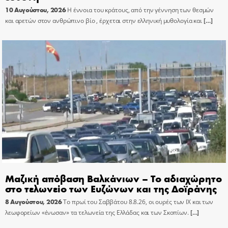
10 Αυγούστου, 2026
Η έννοια του κράτους, από την γέννηση των θεσμών
και αρετών στον ανθρώπινο βίο , έρχεται στην ελληνική μυθολογία και
[…]
Μαζική απόβαση Βαλκάνιων – Το αδιαχώρητο
στο τελωνείο των Ευζώνων και της Δοϊράνης
8 Αυγούστου, 2026
Το πρωί του Σαββάτου 8.8.26, οι ουρές των ΙΧ και των
λεωφορείων «ένωσαν» τα τελωνεία της Ελλάδας και των Σκοπίων.
[…]