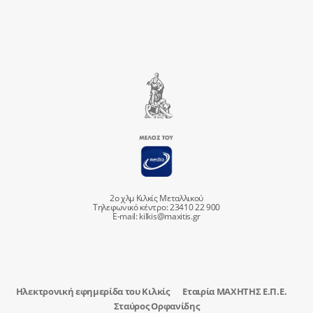
2ο χλμ Κιλκίς Μεταλλικού
Τηλεφωνικό κέντρο: 23410 22 900
E-mail:
kilkis@maxitis.gr
Ηλεκτρονική εφημερίδα του Κιλκίς
Εταιρία ΜΑΧΗΤΗΣ Ε.Π.Ε.
Σταύρος Ορφανίδης