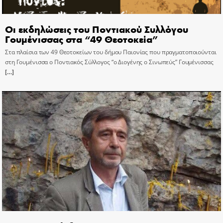
Οι εκδηλώσεις του Ποντιακού Συλλόγου
Γουμένισσας στα “49 Θεοτοκεία”
Στα πλαίσια των 49 Θεοτοκείων του δήμου Παιονίας που πραγματοποιούνται
στη Γουμένισσα ο Ποντιακός Σύλλογος “ο Διογένης ο Σινωπεύς” Γουμένισσας
[…]