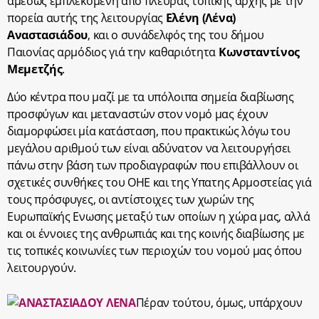
αμέσως εμπλεκομένη απο πλευράς τοπικής αρχής με την
πορεία αυτής της λειτουργίας
Ελένη (Λένα)
Αναστασιάδου
, και ο συνάδελφός της του δήμου
Παιονίας αρμόδιος γιά την καθαριότητα
Κωνσταντίνος
Μεμετζής
.
Δύο κέντρα που μαζί με τα υπόλοιπα σημεία διαβίωσης
προσφύγων και μεταναστών στον νομό μας έχουν
διαμορφώσει μία κατάσταση, που πρακτικώς λόγω του
μεγάλου αριθμού των είναι αδύνατον να λειτουργήσει
πάνω στην βάση των προδιαγραφών που επιβάλλουν οι
σχετικές συνθήκες του ΟΗΕ και της Υπατης Αρμοστείας γιά
τους πρόσφυγες, οι αντίστοιχες των χωρών της
Ευρωπαϊκής Ενωσης μεταξύ των οποίων η χώρα μας, αλλά
και οι έννοιες της ανθρωπιάς και της κοινής διαβίωσης με
τις τοπικές κοινωνίες των περιοχών του νομού μας όπου
λειτουργούν.
Πέραν τούτου, όμως, υπάρχουν