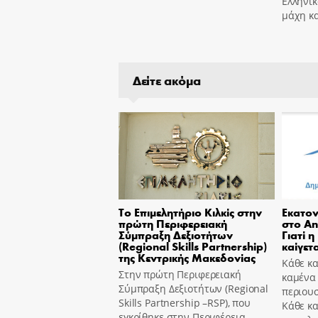
Ελληνικ
μάχη κα
Δείτε ακόμα
Το Επιμελητήριο Κιλκίς στην
Εκατον
πρώτη Περιφερειακή
στο An
Σύμπραξη Δεξιοτήτων
Γιατί η
(Regional Skills Partnership)
καίγετα
της Κεντρικής Μακεδονίας
Κάθε κα
Στην πρώτη Περιφερειακή
καμένα
Σύμπραξη Δεξιοτήτων (Regional
περιουσ
Skills Partnership –RSP), που
Κάθε κ
εγκρίθηκε στην Περιφέρεια