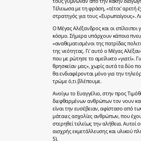
τους γύμνωναν από την κακήν διαγωγ
Τέλειωσα με τη φράση, «τέτοι’ αρετή 
στρατηγός για τους «Ευρωπαίγους». Λ
Ο Μέγας Αλέξανδρος και οι επίλοιποι 
κόσμο. Σήμερα υπάρχουν κάποια πνευμ
«αναθεματισμένοι της πατρίδας πολιτ
της νεότητας. Γι’ αυτό ο Μέγας Αλέξ
που με ρώτησε το αμείλικτο «γιατί». Γ
θρησκείαν μας», χωρίς αυτά τα δύο πο
θα ενδιαφέρονται μόνο για την τηλεόρ
τρώμε ό,τι βλέπουμε.
Ανοίγω το Ευαγγέλιο, στην προς Τιμό
διεφθαρμένων ανθρώπων τον νουν και
είναι την ευσέβειαν, αφίστασο από τω
μάταιες ασχολίες ανθρώπων, που έχου
στερηθεί τελείως την αλήθεια. Αυτοί ο
αισχρής εκμετάλλευσης και υλικού πλ
5).