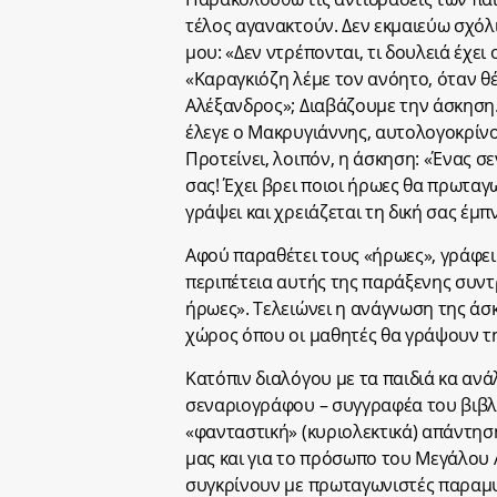
τέλος αγανακτούν. Δεν εκμαιεύω σχόλι
μου: «Δεν ντρέπονται, τι δουλειά έχε
«Καραγκιόζη λέμε τον ανόητο, όταν θ
Αλέξανδρος»; Διαβάζουμε την άσκηση.
έλεγε ο Μακρυγιάννης, αυτολογοκρίνο
Προτείνει, λοιπόν, η άσκηση: «Ένας σ
σας! Έχει βρει ποιοι ήρωες θα πρωτα
γράψει και χρειάζεται τη δική σας έμπ
Αφού παραθέτει τους «ήρωες», γράφει 
περιπέτεια αυτής της παράξενης συν
ήρωες». Τελειώνει η ανάγνωση της άσ
χώρος όπου οι μαθητές θα γράψουν τη
Κατόπιν διαλόγου με τα παιδιά κα αν
σεναριογράφου – συγγραφέα του βιβλ
«φανταστική» (κυριολεκτικά) απάντηση
μας και για το πρόσωπο του Μεγάλου 
συγκρίνουν με πρωταγωνιστές παραμυ