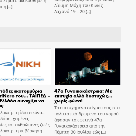
ό Στρατό ακολούθησε η
Δίδυμη Μάχη του Κιλκίς –
ι η
[…]
Λαχανά 19 – 20
[…]
τάδες εκατομμύρια
47α Γυναικοκάστρεια: Με
tiNero του… ΤΑΙΠΕΔ –
επιτυχία αλλά δυστυχώς…
 Ελλάδα συνεχίζει να
χωρίς φώτα!
ι;
Το επιτυχημένο στίγμα τους στα
λοκαίρι η ίδια εικόνα…
πολιτιστικά δρώμενα του νομού
 δάση, χαμένες
άφησαν τα εφετινά 47α
ίες και ανθρώπινες ζωές.
Γυναικοκάστρεια από την
αλοκαίρι η κυβέρνηση
Πέμπτη 30 Ιουλίου εώς
[…]