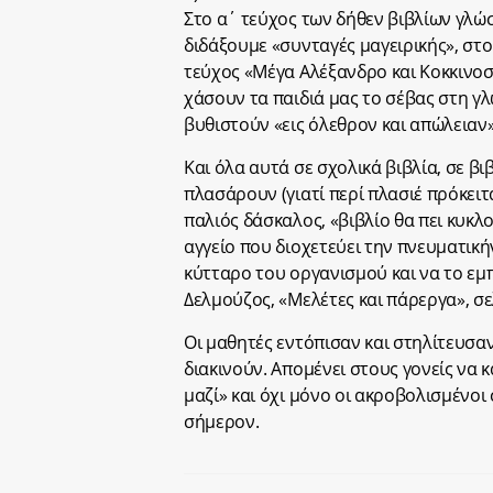
Στο α΄ τεύχος των δήθεν βιβλίων γλώ
διδάξουμε «συνταγές μαγειρικής», στο
τεύχος «Μέγα Αλέξανδρο και Κοκκινοσκ
χάσουν τα παιδιά μας το σέβας στη γλ
βυθιστούν «εις όλεθρον και απώλειαν»
Και όλα αυτά σε σχολικά βιβλία, σε βι
πλασάρουν (γιατί περί πλασιέ πρόκειτ
παλιός δάσκαλος, «βιβλίο θα πει κυκλ
αγγείο που διοχετεύει την πνευματική
κύτταρο του οργανισμού και να το εμπ
Δελμούζος, «Μελέτες και πάρεργα», σελ
Οι μαθητές εντόπισαν και στηλίτευσαν
διακινούν. Απομένει στους γονείς να 
μαζί» και όχι μόνο οι ακροβολισμένοι
σήμερον.