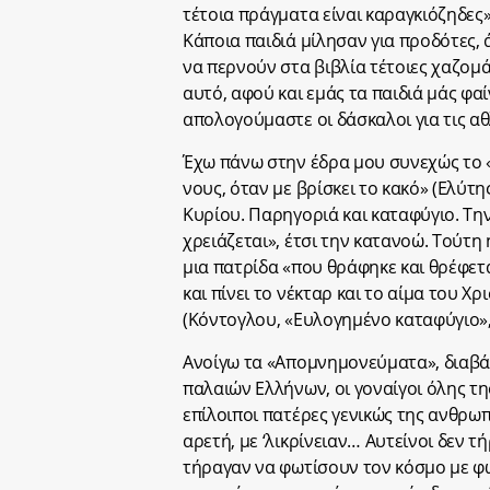
τέτοια πράγματα είναι καραγκιόζηδες»
Κάποια παιδιά μίλησαν για προδότες, ά
να περνούν στα βιβλία τέτοιες χαζομά
αυτό, αφού και εμάς τα παιδιά μάς φαίν
απολογούμαστε οι δάσκαλοι για τις αθ
Έχω πάνω στην έδρα μου συνεχώς το «
νους, όταν με βρίσκει το κακό» (Ελύτ
Κυρίου. Παρηγοριά και καταφύγιο. Τη
χρειάζεται», έτσι την κατανοώ. Τούτη
μια πατρίδα «που θράφηκε και θρέφετα
και πίνει το νέκταρ και το αίμα του 
(Κόντογλου, «Ευλογημένο καταφύγιο», 
Ανοίγω τα «Απομνημονεύματα», διαβάζ
παλαιών Ελλήνων, οι γοναίγοι όλης τ
επίλοιποι πατέρες γενικώς της ανθρωπ
αρετή, με ‘λικρίνειαν… Αυτείνοι δεν 
τήραγαν να φωτίσουν τον κόσμο με φ