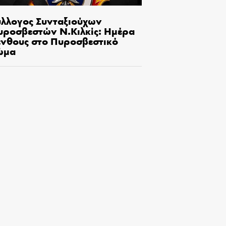
ύλλογος Συνταξιούχων
υροσβεστών Ν.Κιλκίς: Ημέρα
ένθους στο Πυροσβεστικό
ώμα