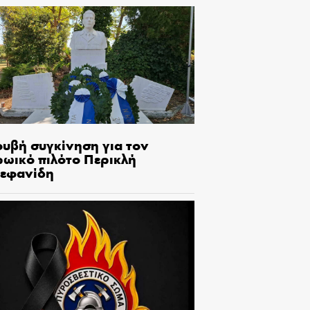
ουβή συγκίνηση για τον
ρωικό πιλότο Περικλή
τεφανίδη