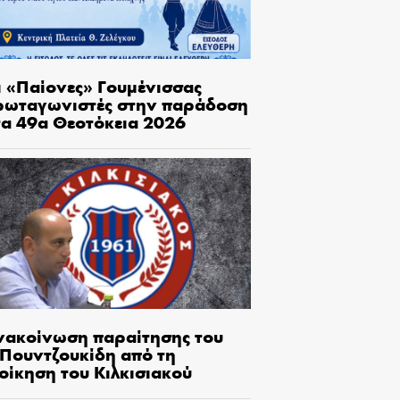
ι «Παίονες» Γουμένισσας
ρωταγωνιστές στην παράδοση
τα 49α Θεοτόκεια 2026
νακοίνωση παραίτησης του
.Πουντζουκίδη από τη
οίκηση του Κιλκισιακού