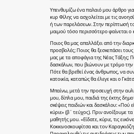
Υπενθυμίζω ένα παλαιό μου άρθρο για 
κυρ Φίλης να ασχολείται με τις ανοησ
ή των παρελάσεων. Στην περίπτωσή τ
μαιμού τόσο περισσότερο φαίνεται ο 
Ποιος θα μας απαλλάξει από την διαρ
προσβολές; Ποιος θα ξεσκεπάσει τους
μας με τα αποφάγια της Νέας Τάξης; Π
δασκάλων, που βιώνουν με τρόμο την 
Πότε θα βρεθεί ένας άνθρωπος, να συ
κατοικία, καταπώς θα έλεγε και ο Γκά
Μπαίνω, μετά την προσευχή στην αυλή
μου, δίπλα μου, παιδιά της έκτης δημ
σκέψεις παιδιών και δασκάλου: «Πού εί
κύριε» (β΄ τεύχος). Πριν ανοίξουμε τα
μαθητής μου. «Είδατε, κύριε, τις εικό
Κοκκινοσκουφίτσα και τον Καραγκιόζη»
Παρακολουθώ τις αντιδράσεις των παι