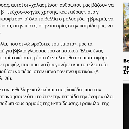
σσας, αυτοί οι «χαλασμένοι» άνθρωποι, μας βάζουν να
 β΄ τεύχος«οδηγίες χρήσης, καφετιέρας», στο γ΄
ουφίτσα», σ’ όλα τα βιβλία ο μολυσμός, η βρωμιά, να
ώσσα, στην πίστη, στην ιστορία, στην πατρίδα μας, να
.
βλία, που οι «εξωραϊστές του τίποτα», μας τα
αι) για βιβλία γλώσσας του δημοτικού. Έλεγε ένας
οφορία σκέψεως μέσα σ’ ένα λαό, θα πει αιματοφόρο
Β
ν τροφήν, που πάει να ζωογονήσει και το τελευταίο
η
Σ
οδίσει να πέσει στον ύπνο τον πνευματικό». (Α.
. 26).
 τον ανθελληνικό λεκέ και τους λακέδες που τον
κατανοήσουν ότι «τούτην την πατρίδα την έχομεν όλοι
 σε ζωτικούς αρμούς της Εκπαίδευσης, Γραικύλοι της