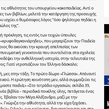
τις αθλιότητες του υπουργείου κακοπαιδείας. Αντί ο
ίες των βιβλίων, μελετά την κατάργηση της προσευχής
ου ισχύει ο θυμόσοφος λόγος “όσο ψηλότερα πηδάει η
κώλος της”.
κή πρόκληση, τις εντός των τειχών ύπουλες
 «κρυφοδαγκανιάρηδες», που μαγαρίζουν την Παιδεία
οιος θα ακούσει την κραυγή απελπισίας των
πνευματική γενοκτονία που συντελείται στα σχολεία;
νοδέψει την ανθελληνική υστερία, στην τελευταία της
τσος; Γιατί ντροπιάζουν τον Έλληνα δάσκαλο;
, μες στην τάξη. Το πρώτο δίωρο «Γλώσσα». Απέναντί
οτικού. Η ερώτηση κοινότοπη μεν, αλλά συμμαζεύει τις
μαστε παιδιά;» «Στο τετράδιο εργασιών, σελίδα 39,
 νέα βιβλία – περιοδικά ποικίλης ύλης, πετάγεται ένας
νες. Έβαλαν τον Μέγα Αλέξανδρο, μαζί με την
. Γνώριζα την αθλιότητα, αλλά την είχα ξεχάσει.
διών. Γελούν, ειρωνεύονται, διαμαρτύρονται και στο