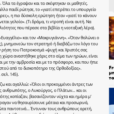
. Όλα τα έγραψαν και τα σκέφτηκαν οι μαθητές.
λλο παιδί ρώτησε, το «γιατί επιτρέπει το υπουργείο
ρες», η πιο δύσκολη ερώτηση ήταν «γιατί το κάνουν
εται γελοίο». (Τι δράμα, τι ντροπή είναι αυτή. Να
λιότητες που πέρασε στα βιβλία η νεοταξική λέρα).
Ευαγγέλιο» και τον «Μακρυγιάννη». «Όταν θολώνει ο
ης), μνημονεύω τον στρατηγό ή διαβάζω τον λόγο του
ν ρήση του Πατροκοσμά «ψυχή και Χριστός σας
 η χώρα αναστήθηκε χάρις στο αίμα των ηρώων, είναι
ι με την αμβροσία και με το πρόσφορο, και που ήπιε
Fr
Χριστού από το δισκοπότηρο της Ορθοδοξίας».
μ
σελ. 145).
τ
ω και αγαλλιώ: «Όλοι οι προκομμένοι άντρες των
ης ανθρωπότης, ο Λυκούργος, ο Πλάτων… και οι
ότης κοπίαζαν, βασανίζονταν νύχτα και ημέρα μ’
τήραγαν να θησαυρίσουνε μάταια και προσωρινά,
ώτα παντοτινά… Έντυναν τους ανθρώπους αρετή,