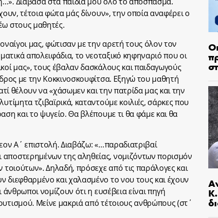
ή…». Διάβασα στα παιδιά μου όλο το απόσπασμα.
έχουν, τέτοια φώτα μάς δίνουν», την οποία αναφέρει ο
έω στους μαθητές.
γοναίγοι μας, φώτισαν με την αρετή τους όλον τον
Ο
π
ατικά απολειφάδια, το νεοταξικό κηφηναριό που οι
σ
ικοί μας», τους έβαλαν δασκάλους και παιδαγωγούς
ανδρος με την Κοκκινοσκουφίτσα. Εξηγώ του μαθητή
ιατί θέλουν να «χάσωμεν και την πατρίδα μας και την
λυτίμητα τζιβαϊρικά, καταντούμε κοιλιές, σάρκες που
αση και το ψυγείο. Θα βλέπουμε τι θα φάμε και θα
θεον Α΄ επιστολή. Διαβάζω: «…παραδιατριβαί
 αποστερημένων της αληθείας, νομιζόντων πορισμόν
ν τοιούτων». Δηλαδή, πρόσεχε από τις παράλογες και
ν διεφθαρμένο και χαλασμένο το νου τους και έχουν
Α
ι άνθρωποι νομίζουν ότι η ευσέβεια είναι πηγή
Κ
δι
ουτισμού. Μείνε μακριά από τέτοιους ανθρώπους (στ΄