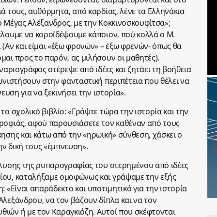
ά τους, αυθόρμητα, από καρδίας, λένε τα Ελληνάκια
ι ο Μέγας Αλέξανδρος, με την Κοκκινοσκουφίτσα»;
έλουμε να κοροϊδέψουμε κάποιον, πού κολλά ο Μ.
 (Αν και είμαι «έξω φρονών» – έξω φρενών- όπως θα
μαι προς το παρόν, ας μιλήσουν οι μαθητές).
εναριογράφος στέρεψε από ιδέες και ζητάει τη βοήθεια
γωνιστήσουν στην φανταστική περιπέτεια που θέλει να
νευση για να ξεκινήσει την ιστορία».
το σχολικό βιβλίο: «Γράψτε τώρα την ιστορία και την
τροφιάς, αφού παρουσιάσετε τον καθέναν από τους
κησης και κάτω από την «ηρωική» σύνθεση, χάσκει ο
ν δική τους «έμπνευση».
άλυσης της ρυπαρογραφίας του στερημένου από ιδέες
ίου, καταλήξαμε ομοφώνως και γράψαμε την εξής
: «Είναι απαράδεκτο και υποτιμητικό για την ιστορία
Αλεξάνδρου, να τον βάζουν δίπλα και να τον
θιών ή με τον Καραγκιόζη. Αυτοί που σκέφτονται