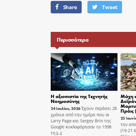
Share
Tweet
Περισσότερα
Η αξιοπιστία της Τεχνητής
Μάχη κ
Νοημοσύνης
Δοϊράν
Μαρτυ
Έχουν περάσει 28
24 Ιουλίου, 2026
Πράις 
χρόνια από την ημέρα που οι
25 Ιουνί
Larry Page και Sergey Brin της
την απε
Google κυκλοφόρησαν το 1998
(19-21.
τη
[…]