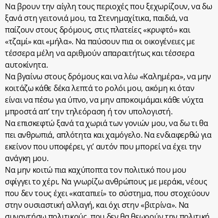
Να βρουν την αίγλη τους περιοχές που ξεχωρίζουν, να δω
ξανά στη γειτονιά μου, τα Στενημαχίτικα, παιδιά, να
παίζουν στους δρόμους, στις πλατείες «κρυφτό» και
«τζαμί» και «μήλα». Να παύσουν πια οι οικογένειες με
τέσσερα μέλη να αριθμούν απαραιτήτως και τέσσερα
αυτοκίνητα.
Να βγαίνω στους δρόμους και να λέω «Καλημέρα», να μην
κοιτάζω κάθε δέκα λεπτά το ρολόι μου, ακόμη κι όταν
είναι να πέσω για ύπνο, να μην αποκοιμάμαι κάθε νύχτα
μπροστά απ’ την τηλεόραση ή τον υπολογιστή.
Να επισκεφτώ ξανά τα χωριά των γονιών μου, να δω τι θα
πει ανθρωπιά, απλότητα και χαμόγελο. Να ενδιαφερθώ για
εκείνον που υποφέρει, γι’ αυτόν που μπορεί να έχει την
ανάγκη μου.
Να μην κοιτώ πια καχύποπτα τον πολιτικό που μου
σφίγγει το χέρι. Να γνωρίζω ανθρώπους με μεράκι, νέους
που δεν τους έχει «καταπιεί» το σύστημα, που στοχεύουν
στην ουσιαστική αλλαγή, και όχι στην «βιτρίνα». Να
συναντήσω πολιτικούς, που δεν θα θεωρούν την πολιτική