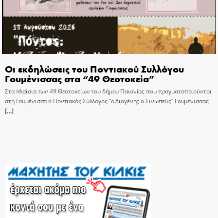
Οι εκδηλώσεις του Ποντιακού Συλλόγου
Γουμένισσας στα “49 Θεοτοκεία”
Στα πλαίσια των 49 Θεοτοκείων του δήμου Παιονίας που πραγματοποιούνται
στη Γουμένισσα ο Ποντιακός Σύλλογος “ο Διογένης ο Σινωπεύς” Γουμένισσας
[…]