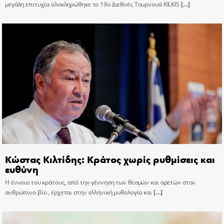
μεγάλη επιτυχία ολοκληρώθηκε το 19ο Διεθνές Τουρνουά KILKIS
[…]
Κώστας Κιλτίδης: Κράτος χωρίς ρυθμίσεις και
ευθύνη
Η έννοια του κράτους, από την γέννηση των θεσμών και αρετών στον
ανθρώπινο βίο , έρχεται στην ελληνική μυθολογία και
[…]