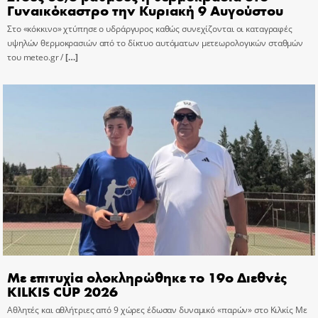
Γυναικόκαστρο την Κυριακή 9 Αυγούστου
Στο «κόκκινο» χτύπησε ο υδράργυρος καθώς συνεχίζονται οι καταγραφές
υψηλών θερμοκρασιών από το δίκτυο αυτόματων μετεωρολογικών σταθμών
του meteo.gr /
[…]
Με επιτυχία ολοκληρώθηκε το 19ο Διεθνές
KILKIS CUP 2026
Αθλητές και αθλήτριες από 9 χώρες έδωσαν δυναμικό «παρών» στο Κιλκίς Με