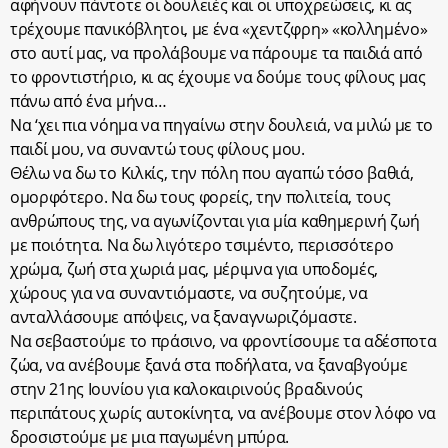
αφήνουν πάντοτε οι δουλειές και οι υποχρεώσεις, κι ας
τρέχουμε πανικόβλητοι, με ένα «χεντζφρη» «κολλημένο»
στο αυτί μας, να προλάβουμε να πάρουμε τα παιδιά από
το φροντιστήριο, κι ας έχουμε να δούμε τους φίλους μας
πάνω από ένα μήνα…
Να ‘χει πια νόημα να πηγαίνω στην δουλειά, να μιλώ με το
παιδί μου, να συναντώ τους φίλους μου.
Θέλω να δω το Κιλκίς, την πόλη που αγαπώ τόσο βαθιά,
ομορφότερο. Να δω τους φορείς, την πολιτεία, τους
ανθρώπους της, να αγωνίζονται για μία καθημερινή ζωή
με ποιότητα. Να δω λιγότερο τσιμέντο, περισσότερο
χρώμα, ζωή στα χωριά μας, μέριμνα για υποδομές,
χώρους για να συναντιόμαστε, να συζητούμε, να
ανταλλάσουμε απόψεις, να ξαναγνωριζόμαστε.
Να σεβαστούμε το πράσινο, να φροντίσουμε τα αδέσποτα
ζώα, να ανέβουμε ξανά στα ποδήλατα, να ξαναβγούμε
στην 21ης Ιουνίου για καλοκαιρινούς βραδινούς
περιπάτους χωρίς αυτοκίνητα, να ανέβουμε στον λόφο να
δροσιστούμε με μια παγωμένη μπύρα.