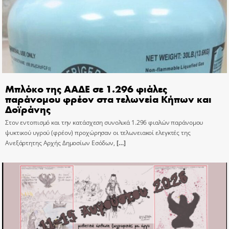
Μπλόκο της ΑΑΔΕ σε 1.296 φιάλες
παράνομου φρέον στα τελωνεία Κήπων και
Δοϊράνης
Στον εντοπισμό και την κατάσχεση συνολικά 1.296 φιαλών παράνομου
ψυκτικού υγρού (φρέον) προχώρησαν οι τελωνειακοί ελεγκτές της
Ανεξάρτητης Αρχής Δημοσίων Εσόδων,
[…]