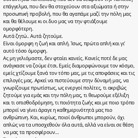
επάγγελμα, που δεν θα στοχεύουν στα αξιώματα ή στην
προσωπική προβολή, που θα αγαπάμε μαζί την πόλη μας
και θα θέλουμε κι οι δυο μας να την φτιάξουμε
ομορφότερη.
Αυτά ζητώ.. Αυτά ζητούμε.
Είναι όμορφη η ζωή και απλή. Ίσως, πρώτα απλή και γι’
αυτό τόσο όμορφη.
Ας μη γελιόμαστε, δεν φταίει κανείς. Κανείς ποτέ δε μας
ανάγκασε να ζούμε έτσι. Εμείς διαμορφώνουμε τον κόσμο,
εμείς χτίζουμε ξανά τον τόπο μας, με τις αποφάσεις και τις
επιλογές μας. Αρκεί να πιστεύουμε στην δύναμή μας, να
γνωρίζουμε πρωτίστως, ως ενεργοί πολίτες, τι ακριβώς
ζητούμε για εμάς και την πόλη μας, τι θεωρούμε εξέλιξη
και τι οπισθοδρόμηση, τι ποιότητα ζωής και με ποιο τρόπο
μπορεί να γίνει άραγε η καθημερινότητά μας πιο
ανθρώπινη. Και, κυρίως, ποιοί άνθρωποι μπορούν, όχι
απλώς να τα υποσχεθούν όλα αυτά, αλλά να είναι σε θέση
να μας τα προσφέρουν…