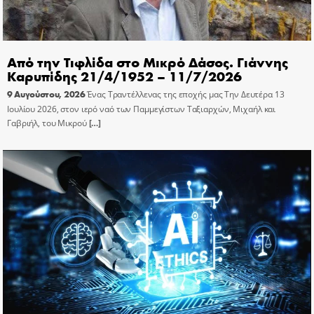
Από την Τιφλίδα στο Μικρό Δάσος. Γιάννης
Καρυπίδης 21/4/1952 – 11/7/2026
9 Αυγούστου, 2026
Ένας Τραντέλλενας της εποχής μας Την Δευτέρα 13
Ιουλίου 2026, στον ιερό ναό των Παμμεγίστων Ταξιαρχών, Μιχαήλ και
Γαβριήλ, του Μικρού
[…]