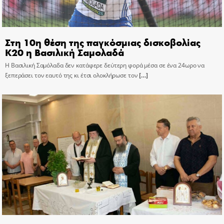
Στη 10η θέση της παγκόσμιας δισκοβολίας
Κ20 η Βασιλική Σαμολαδά
Η Βασιλική Σαμόλαδα δεν κατάφερε δεύτερη φορά μέσα σε ένα 24ωρο να
ξεπεράσει τον εαυτό της κι έτσι ολοκλήρωσε τον
[…]