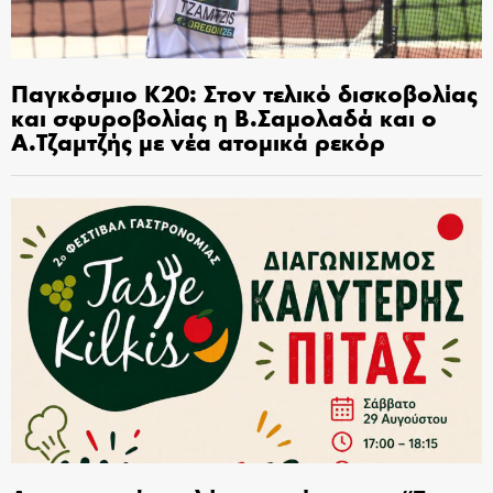
Παγκόσμιο Κ20: Στον τελικό δισκοβολίας
και σφυροβολίας η Β.Σαμολαδά και ο
Α.Τζαμτζής με νέα ατομικά ρεκόρ