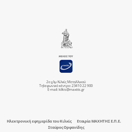
2ο χλμ Κιλκίς Μεταλλικού
Τηλεφωνικό κέντρο: 23410 22 900
E-mail:
kilkis@maxitis.gr
Ηλεκτρονική εφημερίδα του Κιλκίς
Εταιρία ΜΑΧΗΤΗΣ Ε.Π.Ε.
Σταύρος Ορφανίδης