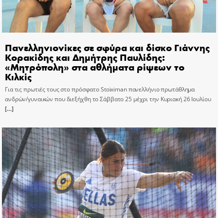
Πανελληνιονίκες σε σφύρα και δίσκο Γιάννης
Κορακίδης και Δημήτρης Παυλίδης:
«Μητρόπολη» στα αθλήματα ρίψεων το
Κιλκίς
Για τις πρωτιές τους στο πρόσφατο Stoiximan πανελλήνιο πρωτάθλημα
ανδρών/γυναικών που διεξήχθη το Σάββατο 25 μέχρι την Κυριακή 26 Ιουλίου
[…]