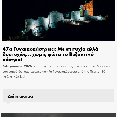
47α Γυναικοκάστρεια: Με επιτυχία αλλά
δυστυχώς… χωρίς φώτα το Βυζαντινό
κάστρο!
6 Αυγούστου, 2026
Το επιτυχημένο στίγμα τους στα πολιτιστικά δρώμενα
του νομού άφησαν τα εφετινά 47α Γυναικοκάστρεια από την Πέμπτη 30
Ιουλίου εώς
[…]
Δείτε ακόμα