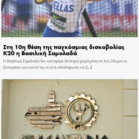
Στη 10η θέση της παγκόσμιας δισκοβολίας
Κ20 η Βασιλική Σαμολαδά
Η Βασιλική Σαμόλαδα δεν κατάφερε δεύτερη φορά μέσα σε ένα 24ωρο να
ξεπεράσει τον εαυτό της κι έτσι ολοκλήρωσε τον
[…]