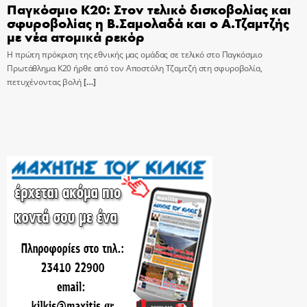
Παγκόσμιο Κ20: Στον τελικό δισκοβολίας και
σφυροβολίας η Β.Σαμολαδά και ο Α.Τζαμτζής
με νέα ατομικά ρεκόρ
Η πρώτη πρόκριση της εθνικής μας ομάδας σε τελικό στο Παγκόσμιο
Πρωτάθλημα Κ20 ήρθε από τον Αποστόλη Τζαμτζή στη σφυροβολία,
πετυχένοντας βολή
[…]