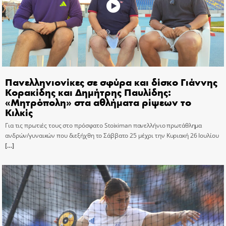
Πανελληνιονίκες σε σφύρα και δίσκο Γιάννης
Κορακίδης και Δημήτρης Παυλίδης:
«Μητρόπολη» στα αθλήματα ρίψεων το
Κιλκίς
Για τις πρωτιές τους στο πρόσφατο Stoiximan πανελλήνιο πρωτάθλημα
ανδρών/γυναικών που διεξήχθη το Σάββατο 25 μέχρι την Κυριακή 26 Ιουλίου
[…]