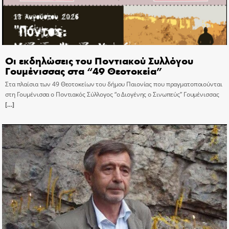
Οι εκδηλώσεις του Ποντιακού Συλλόγου
Γουμένισσας στα “49 Θεοτοκεία”
Στα πλαίσια των 49 Θεοτοκείων του δήμου Παιονίας που πραγματοποιούνται
στη Γουμένισσα ο Ποντιακός Σύλλογος “ο Διογένης ο Σινωπεύς” Γουμένισσας
[…]