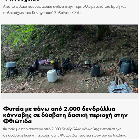
Από το φιλικό ποδοσφαιρικό αγώνα στην Τέρπυλλο μεταξύ του Ερμή και
παλαιμάχων του Κυνηγετικού Συλλόγου Κιλκίς
Φυτεία με πάνω από 2.000 δενδρύλλια
κάνναβης σε δύσβατη δασική περιοχή στην
Φθιώτιδα
Φυτεία με περισσότερα από 2.000 δενδρύλλια κάνναβης εντοπίστηκε
σε δύσβατη δασική περιοχή στην Φθιώτιδα, που εκτείνονταν σε 6 ειδικά