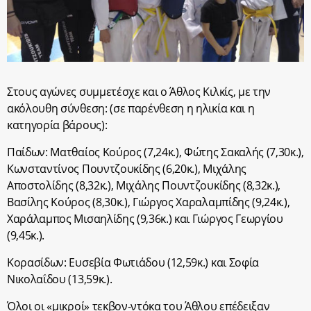
Στους αγώνες συμμετέσχε και ο Άθλος Κιλκίς, με την
ακόλουθη σύνθεση: (σε παρένθεση η ηλικία και η
κατηγορία βάρους):
Παίδων: Ματθαίος Κούρος (7,24κ.), Φώτης Σακαλής (7,30κ.),
Κωνσταντίνος Πουντζουκίδης (6,20κ.), Μιχάλης
Αποστολίδης (8,32κ.), Μιχάλης Πουντζουκίδης (8,32κ.),
Βασίλης Κούρος (8,30κ.), Γιώργος Χαραλαμπίδης (9,24κ.),
Χαράλαμπος Μισαηλίδης (9,36κ.) και Γιώργος Γεωργίου
(9,45κ.).
Κορασίδων: Ευσεβία Φωτιάδου (12,59κ.) και Σοφία
Νικολαΐδου (13,59κ.).
Όλοι οι «μικροί» τεκβον-ντόκα του Άθλου επέδειξαν