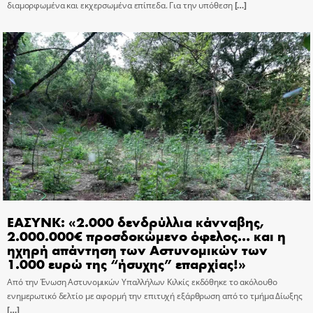
διαμορφωμένα και εκχερσωμένα επίπεδα. Για την υπόθεση
[…]
ΕΑΣΥΝΚ: «2.000 δενδρύλλια κάνναβης,
2.000.000€ προσδοκώμενο όφελος… και η
ηχηρή απάντηση των Αστυνομικών των
1.000 ευρώ της “ήσυχης” επαρχίας!»
Από την Ένωση Αστυνομικών Υπαλλήλων Κιλκίς εκδόθηκε το ακόλουθο
ενημερωτικό δελτίο με αφορμή την επιτυχή εξάρθρωση από το τμήμα Δίωξης
[…]