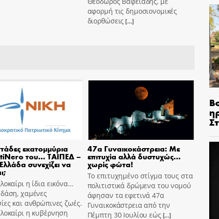
Θεόδωρος Βαφειάδης, με
αφορμή τις δημοσιονομικές
διορθώσεις
[…]
Β
η
Σ
τάδες εκατομμύρια
47α Γυναικοκάστρεια: Με
tiNero του… ΤΑΙΠΕΔ –
επιτυχία αλλά δυστυχώς…
 Ελλάδα συνεχίζει να
χωρίς φώτα!
ι;
Το επιτυχημένο στίγμα τους στα
λοκαίρι η ίδια εικόνα…
πολιτιστικά δρώμενα του νομού
 δάση, χαμένες
άφησαν τα εφετινά 47α
ίες και ανθρώπινες ζωές.
Γυναικοκάστρεια από την
αλοκαίρι η κυβέρνηση
Πέμπτη 30 Ιουλίου εώς
[…]