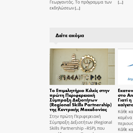
Γεωργαντάς. Το πρόγραμμα των
[…]
εκδηλώσεων
[…]
Δείτε ακόμα
Το Επιμελητήριο Κιλκίς στην
Εκατον
πρώτη Περιφερειακή
στο An
Σύμπραξη Δεξιοτήτων
Γιατί η
(Regional Skills Partnership)
καίγετα
της Κεντρικής Μακεδονίας
Κάθε κα
Στην πρώτη Περιφερειακή
καμένα
Σύμπραξη Δεξιοτήτων (Regional
περιουσ
Skills Partnership –RSP), που
Κάθε κ