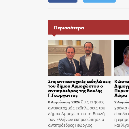
Περισσότερα
Στις αντικατοχικές εκδηλώσεις
Κώστας
του δήμου Αμμοχώστου ο
Δημογ
αντιπρόεδρος της Βουλής
Πυρκαγ
Γ.Γεωργαντάς
Χώρα
Στις ετήσιες
3 Αυγούστου, 2026
2 Αυγού
αντικατοχικές εκδηλώσεις του
χρόνια
δήμου Αμμοχώστου τη Βουλή
είσοδο 
των Ελλήνων εκπροσώπησε ο
η ερημ
αντιπρόεδρος Γεώργιος
και λίγ