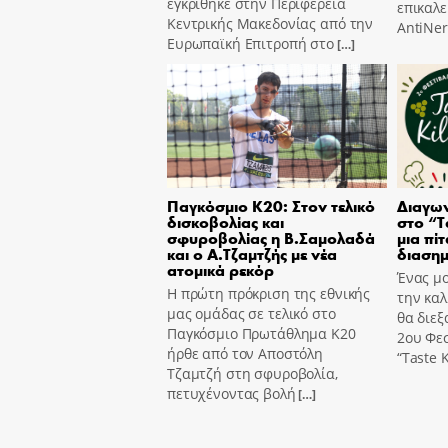
εγκρίθηκε στην Περιφέρεια
επικαλε
Κεντρικής Μακεδονίας από την
AntiNer
Ευρωπαϊκή Επιτροπή στο
[…]
Παγκόσμιο Κ20: Στον τελικό
Διαγων
δισκοβολίας και
στο “T
σφυροβολίας η Β.Σαμολαδά
μια πίτ
και ο Α.Τζαμτζής με νέα
διασημ
ατομικά ρεκόρ
Ένας μο
Η πρώτη πρόκριση της εθνικής
την καλ
μας ομάδας σε τελικό στο
θα διεξ
Παγκόσμιο Πρωτάθλημα Κ20
2ου Φε
ήρθε από τον Αποστόλη
“Taste K
Τζαμτζή στη σφυροβολία,
πετυχένοντας βολή
[…]