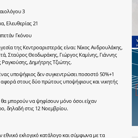
λαιολόγου 3
α, Ελευθερίας 21
απετάν Γκόνου
ηγεσία της Κεντροαριστεράς είναι: Νίκος Ανδρουλάκης,
τά, Σταύρος Θεοδωράκης, Γιώργος Καμίνης, Γιάννης
 Ραγκούσης, Δημήτρης Τζιώτης.
ανένας υποψήφιος δεν συγκεντρώσει ποσοστό 50%+1
 αφορά στους δύο πρώτους υποψήφιους και νικητής
.
ρο θα μπορούν να ψηφίσουν μόνο όσοι είχαν
ρο, δηλαδή στις 12 Νοεμβρίου.
ν εθνικό εκλογικό κατάλογο και σύμφωνα με τα