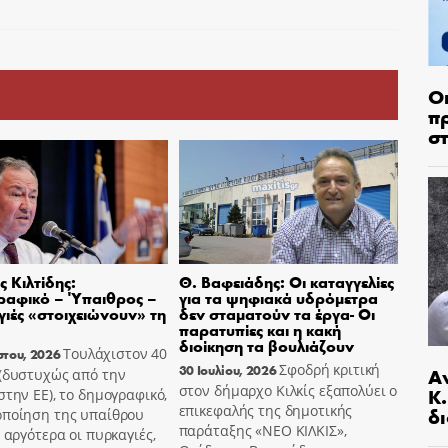
Ο
π
σ
 Κιλτίδης:
Θ. Βαφειάδης: Οι καταγγελίες
ραφικό – Ύπαιθρος –
για τα ψηφιακά υδρόμετρα
ιές «στοιχειώνουν» τη
δεν σταματούν τα έργα- Οι
παρατυπίες και η κακή
διοίκηση τα βουλιάζουν
Τουλάχιστον 40
στου, 2026
Σφοδρή κριτική
30 Ιουλίου, 2026
Α
 (δυστυχώς από την
στον δήμαρχο Κιλκίς εξαπολύει ο
Κ
στην ΕΕ), το δημογραφικό,
επικεφαλής της δημοτικής
δι
οποίηση της υπαίθρου
παράταξης «ΝΕΟ ΚΙΛΚΙΣ»,
ο αργότερα οι πυρκαγιές,