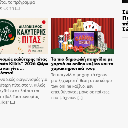
ίται το πρόγραμμα
o ως τη
[…]
Σ
Π
π
Σ
ισμός καλύτερης πίτας
Τα πιο δημοφιλή παιχνίδια με
aste Kilkis” 2026 Φέρε
χαρτιά σε online καζίνο και τα
α και γίνε …
χαρακτηριστικά τους
όπιτα!
Τα παιχνίδια με χαρτιά έχουν
ναδικός διαγωνισμός για
μια ξεχωριστή θέση στον κόσμο
ύτερη πίτα στο ν. Κιλκίς
των online καζίνο. Δεν
αχθεί στο πλαίσιο του
απευθύνονται μόνο σε παίκτες
στιβάλ Γαστρονομίας
που ψάχνουν
[…]
ilkis”
[…]