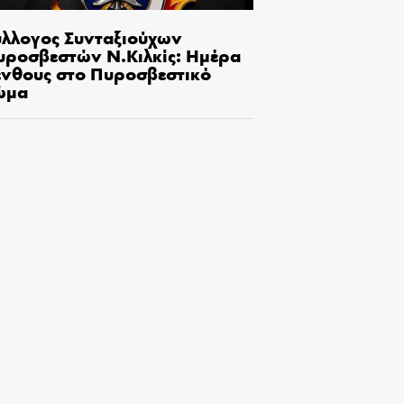
ύλλογος Συνταξιούχων
υροσβεστών Ν.Κιλκίς: Ημέρα
ένθους στο Πυροσβεστικό
ώμα