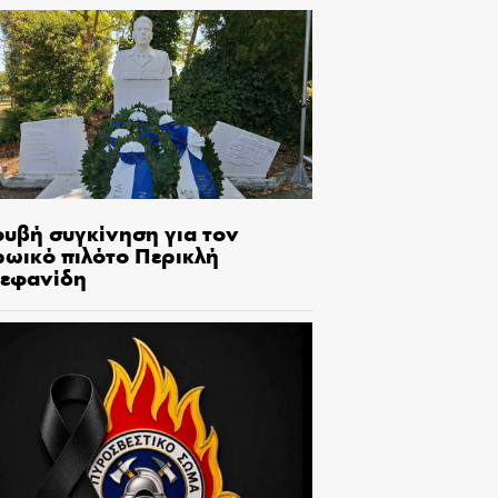
ουβή συγκίνηση για τον
ρωικό πιλότο Περικλή
τεφανίδη