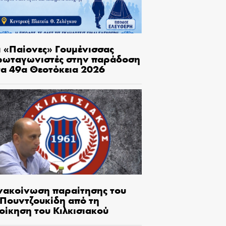
ι «Παίονες» Γουμένισσας
ρωταγωνιστές στην παράδοση
τα 49α Θεοτόκεια 2026
νακοίνωση παραίτησης του
.Πουντζουκίδη από τη
οίκηση του Κιλκισιακού