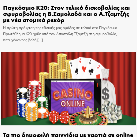
Παγκόσμιο Κ20: Στον τελικό δισκοβολίας και
σφυροβολίας η Β.Σαμολαδά και ο Α.Τζαμτζής
με νέα ατομικά ρεκόρ
Η πρώτη πρόκριση της εθνικής μας ομάδας σε τελικό στο Παγκόσμιο
Πρωτάθλημα Κ20 ήρθε από τον Αποστόλη Τζαμτζή στη σφυροβολία,
πετυχένοντας βολή
[…]
Τα πιο δημοφιλή παιχνίδια με χαρτιά σε online