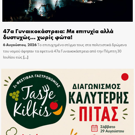
47α Γυναικοκάστρεια: Με επιτυχία αλλά
δυστυχώς… χωρίς φώτα!
6 Αυγούστου, 2026
Το επιτυχημένο στίγμα τους στα πολιτιστικά δρώμενα
του νομού άφησαν τα εφετινά 47α Γυναικοκάστρεια από την Πέμπτη 30
Ιουλίου εώς
[…]