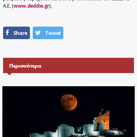
Α.Ε. (
www.deddie.gr
).
Share
Tweet
Περισσότερα