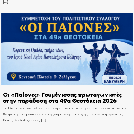
[…]
Οι «Παίονες» Γουμένισσας πρωταγωνιστές
στην παράδοση στα 49α Θεοτόκεια 2026
Τα Θεοτόκεια αποτελούν τον μακροβιότερο και σημαντικότερο πολιτιστικό
θεσμό της Γουμένισσας και της ευρύτερης περιοχής της αντιπεριφέρειας
Κιλκίς. Κάθε Αύγουστο,
[…]