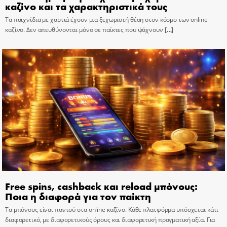
καζίνο και τα χαρακτηριστικά τους
Τα παιχνίδια με χαρτιά έχουν μια ξεχωριστή θέση στον κόσμο των online
καζίνο. Δεν απευθύνονται μόνο σε παίκτες που ψάχνουν
[…]
Free spins, cashback και reload μπόνους:
Ποια η διαφορά για τον παίκτη
Τα μπόνους είναι παντού στα online καζίνο. Κάθε πλατφόρμα υπόσχεται κάτι
διαφορετικό, με διαφορετικούς όρους και διαφορετική πραγματική αξία. Για