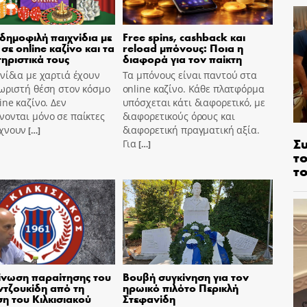
 δημοφιλή παιχνίδια με
Free spins, cashback και
σε online καζίνο και τα
reload μπόνους: Ποια η
ηριστικά τους
διαφορά για τον παίκτη
νίδια με χαρτιά έχουν
Τα μπόνους είναι παντού στα
ωριστή θέση στον κόσμο
online καζίνο. Κάθε πλατφόρμα
ine καζίνο. Δεν
υπόσχεται κάτι διαφορετικό, με
ονται μόνο σε παίκτες
διαφορετικούς όρους και
χνουν
διαφορετική πραγματική αξία.
[…]
Σ
Για
[…]
το
το
νωση παραίτησης του
Βουβή συγκίνηση για τον
τζουκίδη από τη
ηρωικό πιλότο Περικλή
ση του Κιλκισιακού
Στεφανίδη