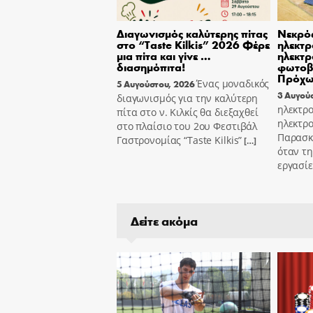
Διαγωνισμός καλύτερης πίτας
Νεκρό
στο “Taste Kilkis” 2026 Φέρε
ηλεκτρ
μια πίτα και γίνε …
ηλεκτρ
διασημόπιτα!
φωτοβ
Πρόχ
Ένας μοναδικός
5 Αυγούστου, 2026
3 Αυγού
διαγωνισμός για την καλύτερη
ηλεκτρο
πίτα στο ν. Κιλκίς θα διεξαχθεί
ηλεκτρο
στο πλαίσιο του 2ου Φεστιβάλ
Παρασκε
Γαστρονομίας “Taste Kilkis”
[…]
όταν τη
εργασί
Δείτε ακόμα