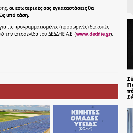
ίσης,
οι εσωτερικές σας εγκαταστάσεις θα
ώς υπό τάση.
ια τις προγραμματισμένες (προσωρινές) διακοπές
ό την ιστοσελίδα του ΔΕΔΔΗΕ Α.Ε. (
www.deddie.gr
).
Σ
Π
π
Σ