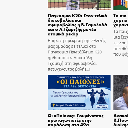
Παγκόσμιο Κ20: Στον τελικό
Τα πιο
δισκοβολίας και
χαρτιά 
σφυροβολίας η Β.Σαμολαδά
χαρακτ
και ο Α.Τζαμτζής με νέα
Τα παιχ
ατομικά ρεκόρ
μια ξεχ
Η πρώτη πρόκριση της εθνικής
των onl
μας ομάδας σε τελικό στο
απευθύν
Παγκόσμιο Πρωτάθλημα Κ20
που ψά
ήρθε από τον Αποστόλη
Τζαμτζή στη σφυροβολία,
πετυχένοντας βολή
[…]
Οι «Παίονες» Γουμένισσας
Ανακοί
πρωταγωνιστές στην
Κ.Πουν
παράδοση στα 49α
διοίκη