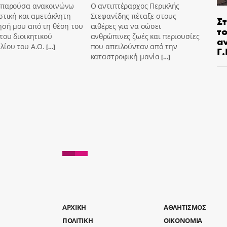
 παρούσα ανακοινώνω
Ο αντιπτέραρχος Περικλής
στική και αμετάκλητη
Στεφανίδης πέταξε στους
Στ
ησή μου από τη θέση του
αιθέρες για να σώσει
τ
του διοικητικού
ανθρώπινες ζωές και περιουσίες
α
λίου του Α.Ο.
που απειλούνταν από την
[…]
Γ
καταστροφική μανία
[…]
AΡΧΙΚΗ
ΑΘΛΗΤΙΣΜΟΣ
ΠΟΛΙΤΙΚΗ
ΟΙΚΟΝΟΜΙΑ