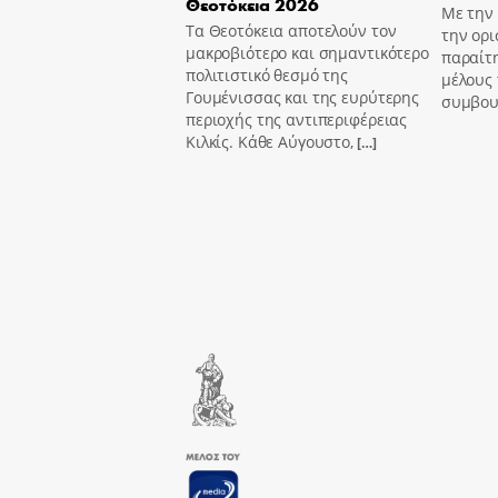
Θεοτόκεια 2026
Με την
Τα Θεοτόκεια αποτελούν τον
την ορι
μακροβιότερο και σημαντικότερο
παραίτ
πολιτιστικό θεσμό της
μέλους 
Γουμένισσας και της ευρύτερης
συμβου
περιοχής της αντιπεριφέρειας
Κιλκίς. Κάθε Αύγουστο,
[…]