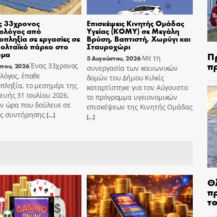
ς 33χρονος
Επισκέψεις Κινητής Ομάδας
ολόγος από
Υγείας (ΚΟΜΥ) σε Μεγάλη
οπληξία σε εργασίες σε
Βρύση, Βαπτιστή, Χωρύγι και
ολταϊκό πάρκο στο
Σταυροχώρι
ωμα
Π
Με τη
3 Αυγούστου, 2026
π
Ένας 33χρονος
στου, 2026
συνεργασία των κοινωνικών
λόγος, έπαθε
δομών του Δήμου Κιλκίς
πληξία, το μεσημέρι της
καταρτίστηκε για τον Αύγουστο
υής 31 Ιουλίου 2026,
το πρόγραμμα υγειονομικών
ν ώρα που δούλευε σε
επισκέψεων της Κινητής Ομάδας
ες συντήρησης
[…]
[…]
Θ
π
τ