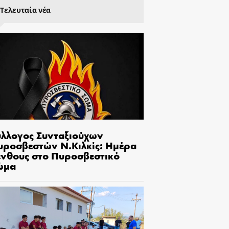
Τελευταία νέα
ύλλογος Συνταξιούχων
υροσβεστών Ν.Κιλκίς: Ημέρα
ένθους στο Πυροσβεστικό
ώμα