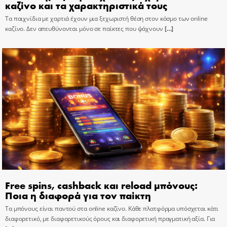
καζίνο και τα χαρακτηριστικά τους
Τα παιχνίδια με χαρτιά έχουν μια ξεχωριστή θέση στον κόσμο των online
καζίνο. Δεν απευθύνονται μόνο σε παίκτες που ψάχνουν
[…]
Free spins, cashback και reload μπόνους:
Ποια η διαφορά για τον παίκτη
Τα μπόνους είναι παντού στα online καζίνο. Κάθε πλατφόρμα υπόσχεται κάτι
διαφορετικό, με διαφορετικούς όρους και διαφορετική πραγματική αξία. Για