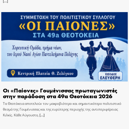
[…]
Οι «Παίονες» Γουμένισσας πρωταγωνιστές
στην παράδοση στα 49α Θεοτόκεια 2026
Τα Θεοτόκεια αποτελούν τον μακροβιότερο και σημαντικότερο πολιτιστικό
θεσμό της Γουμένισσας και της ευρύτερης περιοχής της αντιπεριφέρειας
Κιλκίς. Κάθε Αύγουστο,
[…]