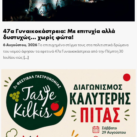
47α Γυναικοκάστρεια: Με επιτυχία αλλά
δυστυχώς… χωρίς φώτα!
6 Αυγούστου, 2026
Το επιτυχημένο στίγμα τους στα πολιτιστικά δρώμενα
του νομού άφησαν τα εφετινά 47α Γυναικοκάστρεια από την Πέμπτη 30
Ιουλίου εώς
[…]