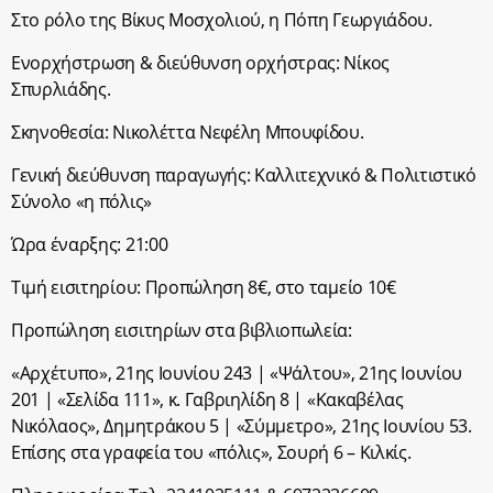
Στο ρόλο της Βίκυς Μοσχολιού
, η Πόπη Γεωργιάδου.
Ενορχήστρωση & διεύθυνση ορχήστρας:
Νίκος
Σπυρλιάδης.
Σκηνοθεσία:
Νικολέττα Νεφέλη Μπουφίδου.
Γενική διεύθυνση παραγωγής:
Καλλιτεχνικό & Πολιτιστικό
Σύνολο «η πόλις»
Ώρα έναρξης:
21:00
Τιμή εισιτηρίου: Προπώληση 8€, στο ταμείο 10€
Προπώληση εισιτηρίων στα βιβλιοπωλεία:
«Αρχέτυπο», 21
ης
Ιουνίου 243 | «Ψάλτου», 21ης Ιουνίου
201 | «Σελίδα 111», κ. Γαβριηλίδη 8 | «Κακαβέλας
Νικόλαος», Δημητράκου 5 | «Σύμμετρο»,
21ης Ιουνίου 53.
Επίσης
στα γραφεία του «πόλις», Σουρή 6 – Κιλκίς.