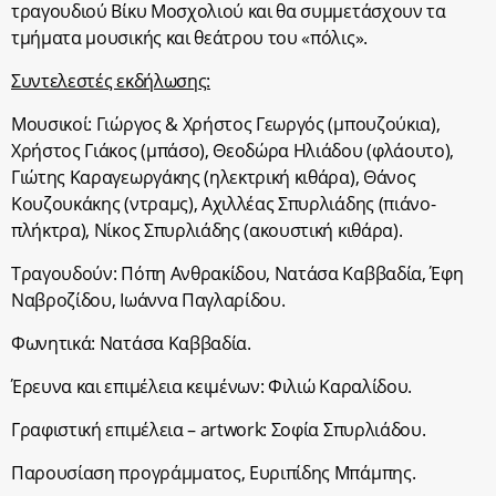
τραγουδιού Βίκυ Μοσχολιού και θα συμμετάσχουν τα
τμήματα μουσικής και θεάτρου του
«πόλις».
Συντελεστές εκδήλωσης:
Μουσικοί:
Γιώργος & Χρήστος Γεωργός (μπουζούκια),
Χρήστος Γιάκος (μπάσο), Θεοδώρα Ηλιάδου (φλάουτο),
Γιώτης Καραγεωργάκης (ηλεκτρική κιθάρα), Θάνος
Κουζουκάκης (ντραμς), Αχιλλέας Σπυρλιάδης (πιάνο-
πλήκτρα), Νίκος Σπυρλιάδης (ακουστική κιθάρα).
Τραγουδούν:
Πόπη Ανθρακίδου, Νατάσα Καββαδία, Έφη
Ναβροζίδου, Ιωάννα Παγλαρίδου.
Φωνητικά:
Νατάσα Καββαδία.
Έρευνα και επιμέλεια κειμένων:
Φιλιώ Καραλίδου.
Γραφιστική επιμέλεια – artwork:
Σοφία Σπυρλιάδου.
Παρουσίαση προγράμματος,
Ευριπίδης Μπάμπης.