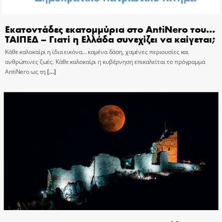
Εκατοντάδες εκατομμύρια στο AntiNero του…
ΤΑΙΠΕΔ – Γιατί η Ελλάδα συνεχίζει να καίγεται;
Κάθε καλοκαίρι η ίδια εικόνα… καμένα δάση, χαμένες περιουσίες και
ανθρώπινες ζωές. Κάθε καλοκαίρι η κυβέρνηση επικαλείται το πρόγραμμα
AntiNero ως τη
[…]