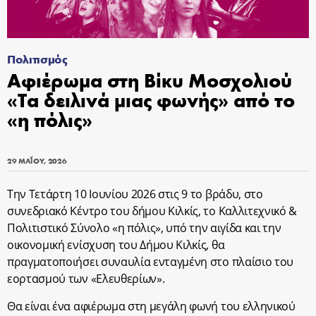
Πολιτισμός
Αφιέρωμα στη Βίκυ Μοσχολιού
«Τα δειλινά μιας φωνής» από το
«η πόλις»
29 ΜΑΪ́ΟΥ, 2026
Την
Τετάρτη 10 Ιουνίου 2026 στις 9 το βράδυ
, στο
συνεδριακό Κέντρο του δήμου Κιλκίς
, το Καλλιτεχνικό &
Πολιτιστικό Σύνολο
«η πόλις»,
υπό την αιγίδα και την
οικονομική ενίσχυση του Δήμου Κιλκίς,
θα
πραγματοποιήσει συναυλία ενταγμένη στο πλαίσιο του
εορτασμού των
«Ελευθερίων»
.
Θα είναι ένα αφιέρωμα στη μεγάλη φωνή του ελληνικού