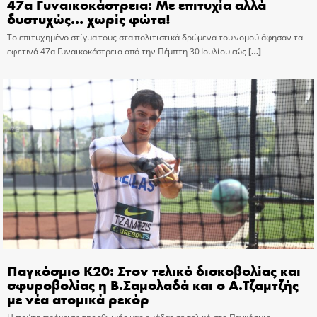
47α Γυναικοκάστρεια: Με επιτυχία αλλά
δυστυχώς… χωρίς φώτα!
Το επιτυχημένο στίγμα τους στα πολιτιστικά δρώμενα του νομού άφησαν τα
εφετινά 47α Γυναικοκάστρεια από την Πέμπτη 30 Ιουλίου εώς
[…]
Παγκόσμιο Κ20: Στον τελικό δισκοβολίας και
σφυροβολίας η Β.Σαμολαδά και ο Α.Τζαμτζής
με νέα ατομικά ρεκόρ