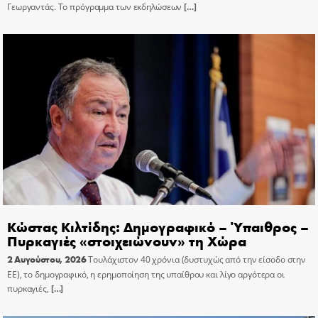
Γεωργαντάς. Το πρόγραμμα των εκδηλώσεων
[…]
Κώστας Κιλτίδης: Δημογραφικό – Ύπαιθρος –
Πυρκαγιές «στοιχειώνουν» τη Χώρα
2 Αυγούστου, 2026
Τουλάχιστον 40 χρόνια (δυστυχώς από την είσοδο στην
ΕΕ), το δημογραφικό, η ερημοποίηση της υπαίθρου και λίγο αργότερα οι
πυρκαγιές,
[…]