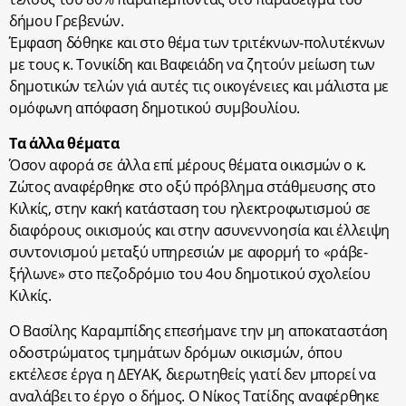
δήμου Γρεβενών.
Έμφαση δόθηκε και στο θέμα των τριτέκνων-πολυτέκνων
με τους κ. Τονικίδη και Βαφειάδη να ζητούν μείωση των
δημοτικών τελών γιά αυτές τις οικογένειες και μάλιστα με
ομόφωνη απόφαση δημοτικού συμβουλίου.
Τα άλλα θέματα
Όσον αφορά σε άλλα επί μέρους θέματα οικισμών ο κ.
Ζώτος αναφέρθηκε στο οξύ πρόβλημα στάθμευσης στο
Κιλκίς, στην κακή κατάσταση του ηλεκτροφωτισμού σε
διαφόρους οικισμούς και στην ασυνεννοησία και έλλειψη
συντονισμού μεταξύ υπηρεσιών με αφορμή το «ράβε-
ξήλωνε» στο πεζοδρόμιο του 4ου δημοτικού σχολείου
Κιλκίς.
Ο Βασίλης Καραμπίδης επεσήμανε την μη αποκαταστάση
οδοστρώματος τμημάτων δρόμων οικισμών, όπου
εκτέλεσε έργα η ΔΕΥΑΚ, διερωτηθείς γιατί δεν μπορεί να
αναλάβει το έργο ο δήμος. Ο Νίκος Τατίδης αναφέρθηκε