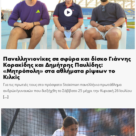
Πανελληνιονίκες σε σφύρα και δίσκο Γιάννης
Κορακίδης και Δημήτρης Παυλίδης:
«Μητρόπολη» στα αθλήματα ρίψεων το
Κιλκίς
Για τις πρωτιές τους στο πρόσφατο Stoiximan πανελλήνιο πρωτάθλημα
ανδρών/γυναικών που διεξήχθη το Σάββατο 25 μέχρι την Κυριακή 26 Ιουλίου
[…]