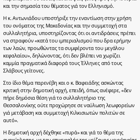
και την σημασία του θέματος γιά τον Ελληνισμό.
Η κ. Αντωνιάδου υποστήριξε την εναντίωση στην χρήση
του ονόματος της Μακεδονίας και την συμμετοχή στα
συλλαλητήρια, υποστηρίζοντας ότι οι αντιδράσεις πρέπει
να στραφούν «κατά του ιμπεριαλισμού που δρα ερήμην
των λαών, προωθώντας τα συμφέροντα του μεγάλου
κεφαλαίου», δηλώνοντας, ότι δεν βλέπει να χωρίζει
καμμία πραγματικά διαφορά τους Έλληνες από τους
Σλάβους γείτονες.
Στο ίδιο θέμα παρενέβη και ο κ. Βαφειάδης ασκώντας
κριτική στην δημοτική αρχή, επειδή, όπως ανέφερε, «δεν
πήρε δημόσια θέση γιά το συλλαλητήριο της
Θεσσαλονίκης ούτε προχώρησε σε ναύλωση λεωφορείων
γιά μετάβαση και συμμετοχή Κιλκισιωτών πολιτών σε
αυτό».
Η δημοτική αρχή δέχθηκε «πυρά» και γιά το θέμα της