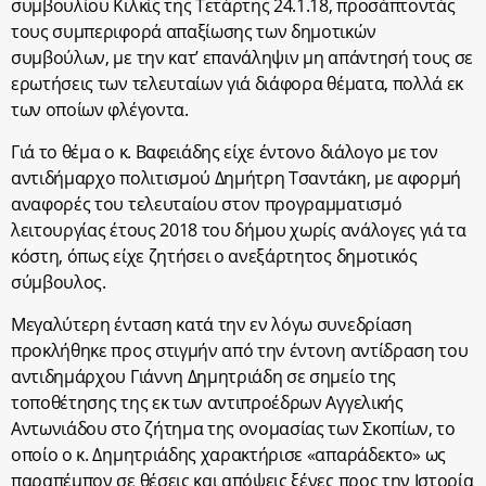
συμβουλίου Κιλκίς της Τετάρτης 24.1.18, προσάπτοντάς
τους συμπεριφορά απαξίωσης των δημοτικών
συμβούλων, με την κατ’ επανάληψιν μη απάντησή τους σε
ερωτήσεις των τελευταίων γιά διάφορα θέματα, πολλά εκ
των οποίων φλέγοντα.
Γιά το θέμα ο κ. Βαφειάδης είχε έντονο διάλογο με τον
αντιδήμαρχο πολιτισμού Δημήτρη Τσαντάκη, με αφορμή
αναφορές του τελευταίου στον προγραμματισμό
λειτουργίας έτους 2018 του δήμου χωρίς ανάλογες γιά τα
κόστη, όπως είχε ζητήσει ο ανεξάρτητος δημοτικός
σύμβουλος.
Μεγαλύτερη ένταση κατά την εν λόγω συνεδρίαση
προκλήθηκε προς στιγμήν από την έντονη αντίδραση του
αντιδημάρχου Γιάννη Δημητριάδη σε σημείο της
τοποθέτησης της εκ των αντιπροέδρων Αγγελικής
Αντωνιάδου στο ζήτημα της ονομασίας των Σκοπίων, το
οποίο ο κ. Δημητριάδης χαρακτήρισε «απαράδεκτο» ως
παραπέμπον σε θέσεις και απόψεις ξένες προς την Ιστορία