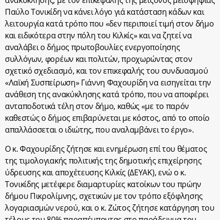
ανακύκλησης, με τον επικεφαλής της μείζονος μειοψηφίας
Παύλο Τονικίδη να κάνει λόγο γιά κατάσταση κάδων και
λειτουργία κατά τρόπο που «δεν περιποιεί τιμή στον δήμο
και ειδικότερα στην πόλη του Κιλκίς» και να ζητεί να
αναλάβει ο δήμος πρωτοβουλίες ενεργοποίησης
συλλόγων, φορέων και πολιτών, προχωρώντας στον
σχετικό σχεδιασμό, και τον επικεφαλής του συνδυασμού
«Λαϊκή Συσπείρωση» Γιάννη Φαχουρίδη να εισηγείται την
ανάθεση της ανακύκλησης κατά τρόπο, που να αποφέρει
ανταποδοτικά τέλη στον δήμο, καθώς «με το παρόν
καθεστώς ο δήμος επιβαρύνεται με κόστος, από το οποίο
απαλλάσσεται ο ιδιώτης, που αναλαμβάνει το έργο».
Ο κ. Φαχουρίδης ζήτησε και ενημέρωση επί του θέματος
της τιμολογιακής πολιτικής της δημοτικής επιχείρησης
ύδρευσης και αποχέτευσης Κιλκίς (ΔΕΥΑΚ), ενώ ο κ.
Τονικίδης μετέφερε διαμαρτυρίες κατοίκων του πρώην
δήμου Πικρολίμνης, σχετικών με τον τρόπο εξόφλησης
λογαριασμών νερού, και ο κ. Ζώτος ζήτησε κατάργηση του
τέλους του 80% παραπέμποντας στο παράδειγμα του