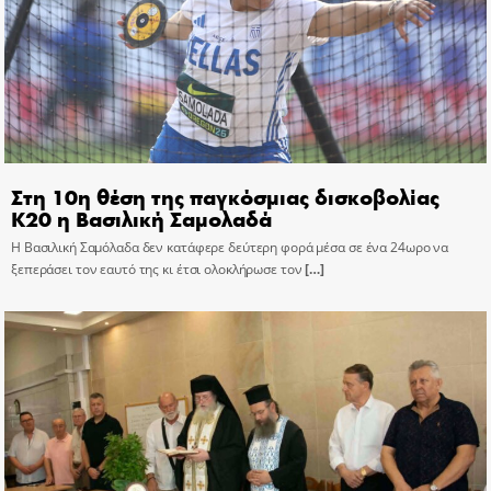
Στη 10η θέση της παγκόσμιας δισκοβολίας
Κ20 η Βασιλική Σαμολαδά
Η Βασιλική Σαμόλαδα δεν κατάφερε δεύτερη φορά μέσα σε ένα 24ωρο να
ξεπεράσει τον εαυτό της κι έτσι ολοκλήρωσε τον
[…]