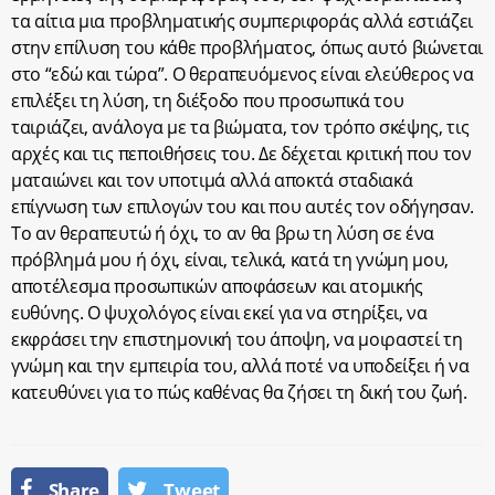
τα αίτια μια προβληματικής συμπεριφοράς αλλά εστιάζει
στην επίλυση του κάθε προβλήματος, όπως αυτό βιώνεται
στο “εδώ και τώρα”. Ο θεραπευόμενος είναι ελεύθερος να
επιλέξει τη λύση, τη διέξοδο που προσωπικά του
ταιριάζει, ανάλογα με τα βιώματα, τον τρόπο σκέψης, τις
αρχές και τις πεποιθήσεις του. Δε δέχεται κριτική που τον
ματαιώνει και τον υποτιμά αλλά αποκτά σταδιακά
επίγνωση των επιλογών του και που αυτές τον οδήγησαν.
Το αν θεραπευτώ ή όχι, το αν θα βρω τη λύση σε ένα
πρόβλημά μου ή όχι, είναι, τελικά, κατά τη γνώμη μου,
αποτέλεσμα προσωπικών αποφάσεων και ατομικής
ευθύνης. Ο ψυχολόγος είναι εκεί για να στηρίξει, να
εκφράσει την επιστημονική του άποψη, να μοιραστεί τη
γνώμη και την εμπειρία του, αλλά ποτέ να υποδείξει ή να
κατευθύνει για το πώς καθένας θα ζήσει τη δική του ζωή.
Share
Tweet