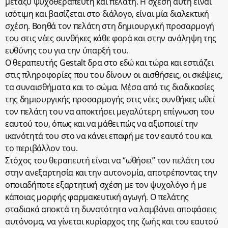
μεταξύ ψυχοθεραπευτή και πελάτη. Η σχέση αυτή είναι
ισότιμη και βασίζεται στο διάλογο, είναι μία διαλεκτική
σχέση. Βοηθά τον πελάτη στη δημιουργική προσαρμογή
του στις νέες συνθήκες κάθε φορά και στην ανάληψη της
ευθύνης του για την ύπαρξή του.
Ο θεραπευτής Gestalt δρα στο εδώ και τώρα και εστιάζει
στις πληροφορίες που του δίνουν οι αισθήσεις, οι σκέψεις,
τα συναισθήματα και το σώμα. Μέσα από τις διαδικασίες
της δημιουργικής προσαρμογής στις νέες συνθήκες ωθεί
τον πελάτη του να αποκτήσει μεγαλύτερη επίγνωση του
εαυτού του, όπως και να μάθει πώς να αξιοποιεί την
ικανότητά του στο να κάνει επαφή με τον εαυτό του και
το περιβάλλον του.
Στόχος του θεραπευτή είναι να “ωθήσει” τον πελάτη του
στην ανεξαρτησία και την αυτονομία, αποτρέποντας την
οποιαδήποτε εξαρτητική σχέση με τον ψυχολόγο ή με
κάποιας μορφής φαρμακευτική αγωγή. Ο πελάτης
σταδιακά αποκτά τη δυνατότητα να λαμβάνει αποφάσεις
αυτόνομα, να γίνεται κυρίαρχος της ζωής και του εαυτού