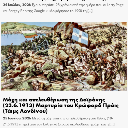
24 Ιουλίου, 2026
Έχουν περάσει 28 χρόνια από την ημέρα που οι Larry Page
και Sergey Brin της Google κυκλοφόρησαν το 1998 τη
[…]
Μάχη και απελευθέρωση της Δοϊράνης
(23.6.1913) Μαρτυρία του Κρώφορδ Πράις
(Τάιμς Λονδίνου)
25 Ιουνίου, 2026
Μετά τη μάχη και την απελευθέρωση του Κιλκίς (19-
21.6.1913 π. ημ.) από τον Ελληνικό Στρατό ακολούθησε η μάχη και η
[…]