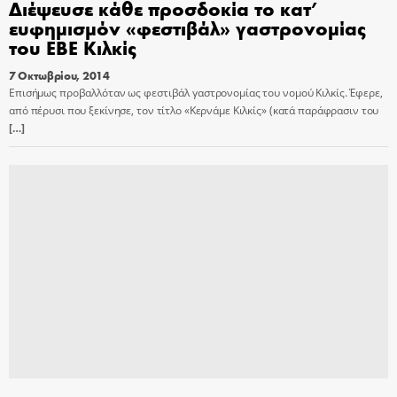
Διέψευσε κάθε προσδοκία το κατ’
ευφημισμόν «φεστιβάλ» γαστρονομίας
του ΕΒΕ Κιλκίς
7 Οκτωβρίου, 2014
Επισήμως προβαλλόταν ως φεστιβάλ γαστρονομίας του νομού Κιλκίς. Έφερε,
από πέρυσι που ξεκίνησε, τον τίτλο «Κερνάμε Κιλκίς» (κατά παράφρασιν του
[…]