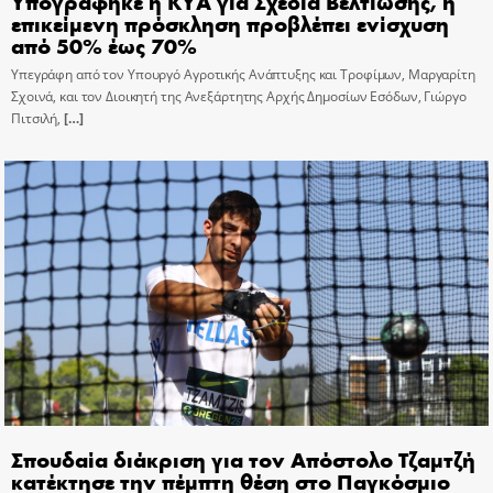
Υπογράφηκε η ΚΥΑ για Σχέδια Βελτίωσης, η
επικείμενη πρόσκληση προβλέπει ενίσχυση
από 50% έως 70%
Υπεγράφη από τον Υπουργό Αγροτικής Ανάπτυξης και Τροφίμων, Μαργαρίτη
Σχοινά, και τον Διοικητή της Ανεξάρτητης Αρχής Δημοσίων Εσόδων, Γιώργο
Πιτσιλή,
[…]
Σπουδαία διάκριση για τον Απόστολο Τζαμτζή
κατέκτησε την πέμπτη θέση στο Παγκόσμιο