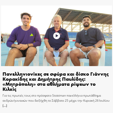
Πανελληνιονίκες σε σφύρα και δίσκο Γιάννης
Κορακίδης και Δημήτρης Παυλίδης:
«Μητρόπολη» στα αθλήματα ρίψεων το
Κιλκίς
Για τις πρωτιές τους στο πρόσφατο Stoiximan πανελλήνιο πρωτάθλημα
ανδρών/γυναικών που διεξήχθη το Σάββατο 25 μέχρι την Κυριακή 26 Ιουλίου
[…]