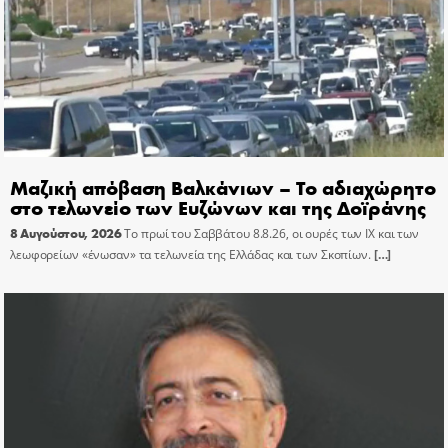
Μαζική απόβαση Βαλκάνιων – Το αδιαχώρητο
στο τελωνείο των Ευζώνων και της Δοϊράνης
8 Αυγούστου, 2026
Το πρωί του Σαββάτου 8.8.26, οι ουρές των ΙΧ και των
λεωφορείων «ένωσαν» τα τελωνεία της Ελλάδας και των Σκοπίων.
[…]