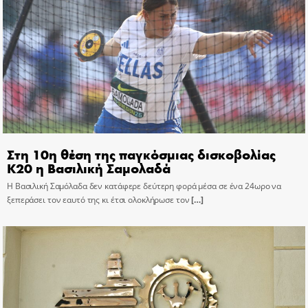
Στη 10η θέση της παγκόσμιας δισκοβολίας
Κ20 η Βασιλική Σαμολαδά
Η Βασιλική Σαμόλαδα δεν κατάφερε δεύτερη φορά μέσα σε ένα 24ωρο να
ξεπεράσει τον εαυτό της κι έτσι ολοκλήρωσε τον
[…]