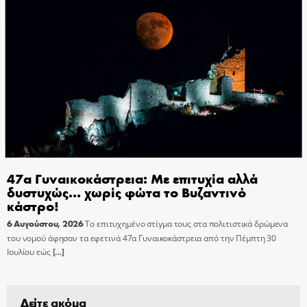
47α Γυναικοκάστρεια: Με επιτυχία αλλά
δυστυχώς… χωρίς φώτα το Βυζαντινό
κάστρο!
6 Αυγούστου, 2026
Το επιτυχημένο στίγμα τους στα πολιτιστικά δρώμενα
του νομού άφησαν τα εφετινά 47α Γυναικοκάστρεια από την Πέμπτη 30
Ιουλίου εώς
[…]
Δείτε ακόμα