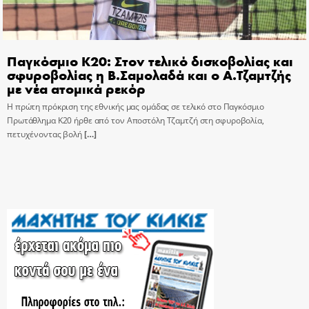
Παγκόσμιο Κ20: Στον τελικό δισκοβολίας και
σφυροβολίας η Β.Σαμολαδά και ο Α.Τζαμτζής
με νέα ατομικά ρεκόρ
Η πρώτη πρόκριση της εθνικής μας ομάδας σε τελικό στο Παγκόσμιο
Πρωτάθλημα Κ20 ήρθε από τον Αποστόλη Τζαμτζή στη σφυροβολία,
πετυχένοντας βολή
[…]