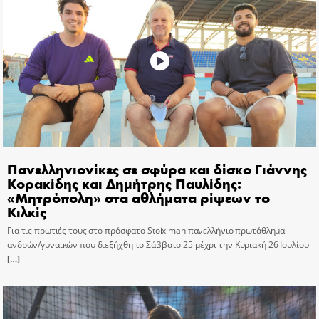
Πανελληνιονίκες σε σφύρα και δίσκο Γιάννης
Κορακίδης και Δημήτρης Παυλίδης:
«Μητρόπολη» στα αθλήματα ρίψεων το
Κιλκίς
Για τις πρωτιές τους στο πρόσφατο Stoiximan πανελλήνιο πρωτάθλημα
ανδρών/γυναικών που διεξήχθη το Σάββατο 25 μέχρι την Κυριακή 26 Ιουλίου
[…]