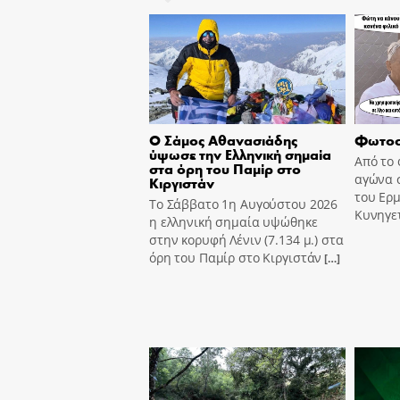
Ο Σάμος Αθανασιάδης
Φωτοσ
ύψωσε την Ελληνική σημαία
Από το 
στα όρη του Παμίρ στο
αγώνα 
Κιργιστάν
του Ερ
Το Σάββατο 1η Αυγούστου 2026
Κυνηγετ
η ελληνική σημαία υψώθηκε
στην κορυφή Λένιν (7.134 μ.) στα
όρη του Παμίρ στο Κιργιστάν
[…]