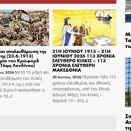
Μ
Τ
τ
αι απελευθέρωση της
21Η ΙΟΥΝΙΟΥ 1913 – 21Η
ης (23.6.1913)
ΙΟΥΝΙΟΥ 2026 113 ΧΡΟΝΙΑ
ρία του Κρώφορδ
ΕΛΕΥΘΕΡΟ ΚΙΛΚΙΣ – 113
(Τάιμς Λονδίνου)
ΧΡΟΝΙΑ ΕΛΕΥΘΕΡΗ
ΜΑΚΕΔΟΝΙΑ
Μετά τη μάχη και
ου, 2026
Πέρασαν ήδη 113
20 Ιουνίου, 2026
λευθέρωση του Κιλκίς
χρόνια ελευθερίας και εθνικής
6.1913 π. ημ.) από τον
υπερηφάνειας, από την Επική
ό Στρατό ακολούθησε η
Δίδυμη Μάχη του Κιλκίς –
ι η
[…]
Λαχανά 19 – 20
[…]
Σ
Α
τ