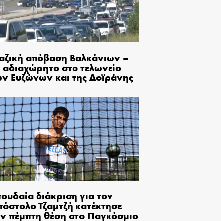
αζική απόβαση Βαλκάνιων –
ο αδιαχώρητο στο τελωνείο
ων Ευζώνων και της Δοϊράνης
πουδαία διάκριση για τον
πόστολο Τζαμτζή κατέκτησε
ην πέμπτη θέση στο Παγκόσμιο