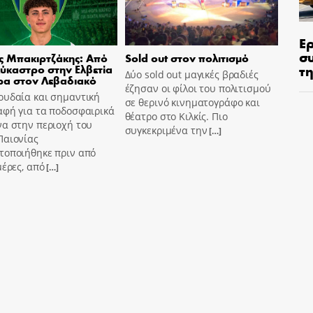
Ε
σ
ς Μπακιρτζάκης: Από
Sold out στον πολιτισμό
τη
ύκαστρο στην Ελβετία
Δύο sold out μαγικές βραδιές
ρα στον Λεβαδιακό
έζησαν οι φίλοι του πολιτισμού
ουδαία και σημαντική
σε θερινό κινηματογράφο και
αφή για τα ποδοσφαιρικά
θέατρο στο Κιλκίς. Πιο
να στην περιοχή του
συγκεκριμένα την
[…]
Παιονίας
τοποιήθηκε πριν από
μέρες, από
[…]