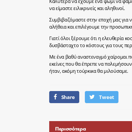
Καλύτερα να έχουμε ένα ψωμί να φάμε 
να είμαστε ειλικρινείς και αληθινοί.
Συμβιβαζόμαστε στην εποχή μας για να
αλήθεια και επιλέγουμε την προσωπικ
Γιατί όλοι ξέρουμε ότι η ελευθερία κοσ
δυσβάσταχτο το κόστους για τους πε
Με ένα βαθύ αναστεναγμό χαίρομαι πο
εκείνες που θα έπρεπε να πολεμήσουν
ήταν, ακόμη τούρκικα θα μιλούσαμε.
Share
Tweet
Περισσότερα