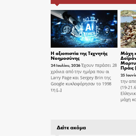
Η αξιοπιστία της Τεχνητής
Μάχη κ
Νοημοσύνης
Δοϊράν
Μαρτυ
Έχουν περάσει 28
24 Ιουλίου, 2026
Πράις 
χρόνια από την ημέρα που οι
25 Ιουνί
Larry Page και Sergey Brin της
την απε
Google κυκλοφόρησαν το 1998
(19-21.
τη
[…]
Ελληνικ
μάχη κα
Δείτε ακόμα