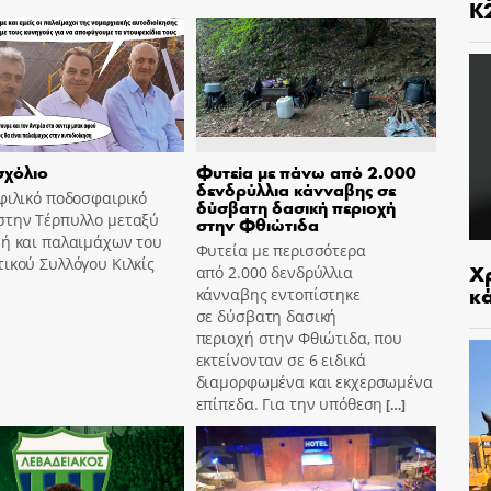
Κ
χόλιο
Φυτεία με πάνω από 2.000
δενδρύλλια κάνναβης σε
φιλικό ποδοσφαιρικό
δύσβατη δασική περιοχή
στην Τέρπυλλο μεταξύ
στην Φθιώτιδα
μή και παλαιμάχων του
Φυτεία με περισσότερα
ικού Συλλόγου Κιλκίς
Χρ
από 2.000 δενδρύλλια
κ
κάνναβης εντοπίστηκε
σε δύσβατη δασική
περιοχή στην Φθιώτιδα, που
εκτείνονταν σε 6 ειδικά
διαμορφωμένα και εκχερσωμένα
επίπεδα. Για την υπόθεση
[…]