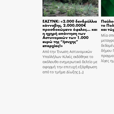
ΕΑΣΥΝΚ: «2.000 δενδρύλλια
Παύλο
κάνναβης, 2.000.000€
το Πολ
προσδοκώμενο όφελος… και
και τώ
η ηχηρή απάντηση των
Μία σπ
Αστυνομικών των 1.000
μεταγρ
ευρώ της “ήσυχης”
επαρχίας!»
δεδομέ
δήμου 
Από την Ένωση Αστυνομικών
πραγμα
Υπαλλήλων Κιλκίς εκδόθηκε το
λίγες η
ακόλουθο ενημερωτικό δελτίο με
αφορμή την επιτυχή εξάρθρωση
από το τμήμα Δίωξης
[…]