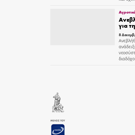
Αγροτικ
Ανεβλ
για τ
8 Δεκεμβ
Ανεβλήθ
ανάδειξ
νεοσύστ
διαδόχο