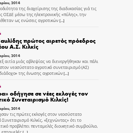
αρίου, 2014
οδιότητα της διαχείρισης της διαδικασίας γιά τις
ς ΟΣΔΕ μέσω της ηλεκτρονικής «πύλης», την
ιέθεταν ως ενώσεις αγροτικών
[…]
ά
αυλίδης πρώτος αιρετός πρόεδρος
έου Α.Σ. Κιλκίς
αρίου, 2014
εξ αιτία μιάς αβλεψίας να διενεργήθηκαν και πάλι
 στον νεοσύστατο αγροτικό συνεταιρισμό (ΑΣ)
 «διάδοχο» της ένωσης αγροτικών
[…]
ά
α» οδήγησε σε νέες εκλογές τον
ικό Συνεταιρισμό Κιλκίς!
αρίου, 2014
ησαν τις πρώτες εκλογές στον νεοσύστατο
ό Συνεταιρισμό Κιλκίς, «ξεχνώντας» ότι το
τικό προβλέπει πενταμελές διοικητικό συμβούλιο,
… επταμελές
[…]