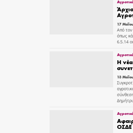
Αγροτικ
Άρχισ
Αγροτ
17 Μαΐου
Από τον
όπως κά
6.5.14 ο
Αγροτικ
Η νέα
συνετ
13 Μαΐου
Συγκροτ
αγροτικ
σύνθεση
Δημήτρι
Αγροτικ
Αφαιρ
ΟΣΔΕ 