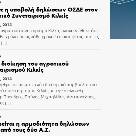
ά
ε η υποβολή δηλώσεων ΟΣΔΕ στον
ικό Συνεταιρισμό Κιλκίς
, 2014
 αγροτικό συνεταιρισμό Κιλκίς ανακοινώθηκε ότι,
θε χρόνο, όπως κάθε χρόνο έτσι και φέτος από τις
ι
[…]
ά
 διοίκηση του αγροτικού
αιρισμού Κιλκίς
, 2014
ήθηκε σε σώμα το νέο διοικητικό συμβούλιο του
ού συνεταιρισμού Κιλκίς με την ακόλουθη
: Πρόεδρος, Παύλος Μιχαηλίδης. Αντιπρόεδρος,
ος
[…]
ά
είται η αρμοδιότητα δηλώσεων
από τους δύο Α.Σ.