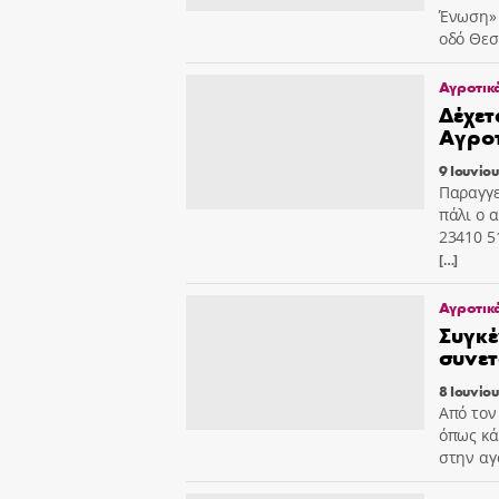
Ένωση» 
οδό Θεσ
Αγροτικ
Δέχετ
Αγροτ
9 Ιουνίο
Παραγγε
πάλι ο 
23410 5
[…]
Αγροτικ
Συγκέ
συνετ
8 Ιουνίο
Από τον
όπως κά
στην αγ