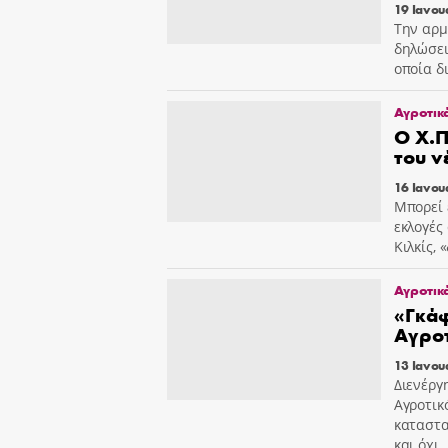
19 Ιανου
Την αρμ
δηλώσει
οποία δ
Αγροτικ
Ο Χ.Π
του ν
16 Ιανου
Μπορεί 
εκλογές
Κιλκίς,
Αγροτικ
«Γκάφ
Αγροτ
13 Ιανου
Διενέργ
Αγροτικ
καταστα
και όχι