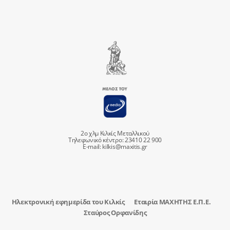
2ο χλμ Κιλκίς Μεταλλικού
Τηλεφωνικό κέντρο: 23410 22 900
E-mail:
kilkis@maxitis.gr
Ηλεκτρονική εφημερίδα του Κιλκίς
Εταιρία ΜΑΧΗΤΗΣ Ε.Π.Ε.
Σταύρος Ορφανίδης