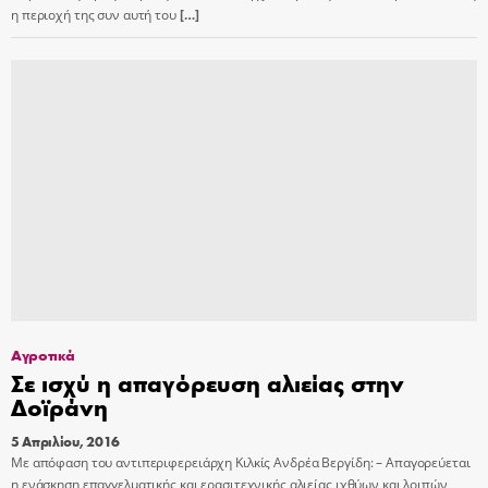
η περιοχή της συν αυτή του
[…]
Αγροτικά
Σε ισχύ η απαγόρευση αλιείας στην
Δοϊράνη
5 Απριλίου, 2016
Με απόφαση του αντιπεριφερειάρχη Κιλκίς Ανδρέα Βεργίδη: – Απαγορεύεται
η ενάσκηση επαγγελματικής και ερασιτεχνικής αλιείας ιχθύων και λοιπών