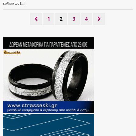
καθεστώς
[…]
1
2
3
4