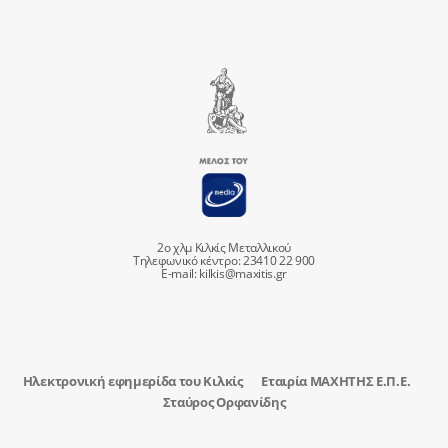
2ο χλμ Κιλκίς Μεταλλικού
Τηλεφωνικό κέντρο: 23410 22 900
E-mail:
kilkis@maxitis.gr
Ηλεκτρονική εφημερίδα του Κιλκίς
Εταιρία ΜΑΧΗΤΗΣ Ε.Π.Ε.
Σταύρος Ορφανίδης