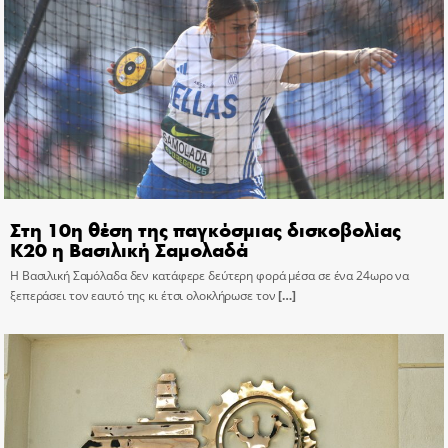
Στη 10η θέση της παγκόσμιας δισκοβολίας
Κ20 η Βασιλική Σαμολαδά
Η Βασιλική Σαμόλαδα δεν κατάφερε δεύτερη φορά μέσα σε ένα 24ωρο να
ξεπεράσει τον εαυτό της κι έτσι ολοκλήρωσε τον
[…]