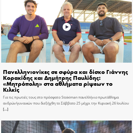
Πανελληνιονίκες σε σφύρα και δίσκο Γιάννης
Κορακίδης και Δημήτρης Παυλίδης:
«Μητρόπολη» στα αθλήματα ρίψεων το
Κιλκίς
Για τις πρωτιές τους στο πρόσφατο Stoiximan πανελλήνιο πρωτάθλημα
ανδρών/γυναικών που διεξήχθη το Σάββατο 25 μέχρι την Κυριακή 26 Ιουλίου
[…]