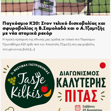
Παγκόσμιο Κ20: Στον τελικό δισκοβολίας και
σφυροβολίας η Β.Σαμολαδά και ο Α.Τζαμτζής
με νέα ατομικά ρεκόρ
Η πρώτη πρόκριση της εθνικής μας ομάδας σε τελικό στο Παγκόσμιο
Πρωτάθλημα Κ20 ήρθε από τον Αποστόλη Τζαμτζή στη σφυροβολία,
πετυχένοντας βολή
[…]