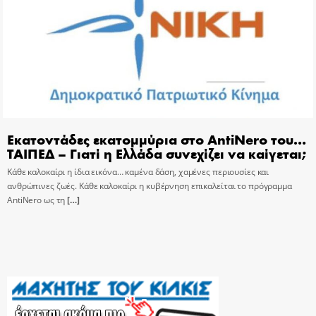
Εκατοντάδες εκατομμύρια στο AntiNero του…
ΤΑΙΠΕΔ – Γιατί η Ελλάδα συνεχίζει να καίγεται;
Κάθε καλοκαίρι η ίδια εικόνα… καμένα δάση, χαμένες περιουσίες και
ανθρώπινες ζωές. Κάθε καλοκαίρι η κυβέρνηση επικαλείται το πρόγραμμα
AntiNero ως τη
[…]