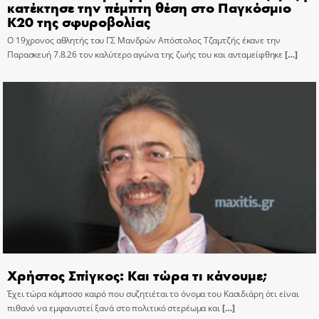
κατέκτησε την πέμπτη θέση στο Παγκόσμιο
Κ20 της σφυροβολίας
Ο 19χρονος αθλητής του ΓΣ Μανδρών Απόστολος Τζαμτζής έκανε την
Παρασκευή 7.8.26 τον καλύτερο αγώνα της ζωής του και ανταμείφθηκε
[…]
Χρήστος Σπίγκος: Και τώρα τι κάνουμε;
Έχει τώρα κάμποσο καιρό που συζητιέται το όνομα του Κασιδιάρη ότι είναι
πιθανό να εμφανιστεί ξανά στο πολιτικό στερέωμα και
[…]