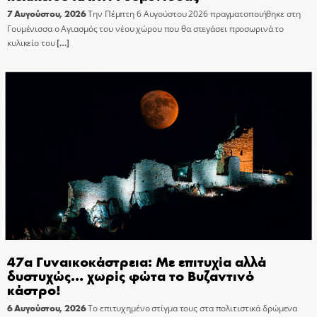
7 Αυγούστου, 2026
Την Πέμπτη 6 Αυγούστου 2026 πραγματοποιήθηκε στη
Γουμένισσα ο Αγιασμός του νέου χώρου που θα στεγάσει προσωρινά το
κυλικείο του
[…]
47α Γυναικοκάστρεια: Με επιτυχία αλλά
δυστυχώς… χωρίς φώτα το Βυζαντινό
κάστρο!
6 Αυγούστου, 2026
Το επιτυχημένο στίγμα τους στα πολιτιστικά δρώμενα