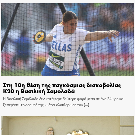
Στη 10η θέση της παγκόσμιας δισκοβολίας
Κ20 η Βασιλική Σαμολαδά
Η Βασιλική Σαμόλαδα δεν κατάφερε δεύτερη φορά μέσα σε ένα 24ωρο να
ξεπεράσει τον εαυτό της κι έτσι ολοκλήρωσε τον
[…]