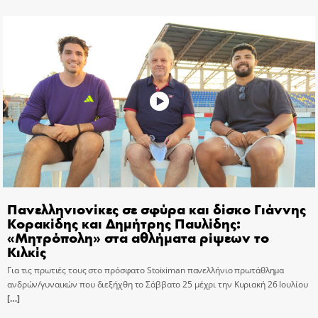
Πανελληνιονίκες σε σφύρα και δίσκο Γιάννης
Κορακίδης και Δημήτρης Παυλίδης:
«Μητρόπολη» στα αθλήματα ρίψεων το
Κιλκίς
Για τις πρωτιές τους στο πρόσφατο Stoiximan πανελλήνιο πρωτάθλημα
ανδρών/γυναικών που διεξήχθη το Σάββατο 25 μέχρι την Κυριακή 26 Ιουλίου
[…]