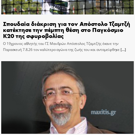
Σπουδαία διάκριση για τον Απόστολο Τζαμτζή
κατέκτησε την πέμπτη θέση στο Παγκόσμιο
Κ20 της σφυροβολίας
Ο 19χρονος αθλητής του ΓΣ Μανδρών Απόστολος Τζαμτζής έκανε την
Παρασκευή 7.8.26 τον καλύτερο αγώνα της ζωής του και ανταμείφθηκε
[…]