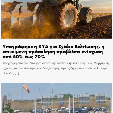
Υπογράφηκε η ΚΥΑ για Σχέδια Βελτίωσης, η
επικείμενη πρόσκληση προβλέπει ενίσχυση
από 50% έως 70%
Υπεγράφη από τον Υπουργό Αγροτικής Ανάπτυξης και Τροφίμων, Μαργαρίτη
Σχοινά, και τον Διοικητή της Ανεξάρτητης Αρχής Δημοσίων Εσόδων, Γιώργο
Πιτσιλή,
[…]