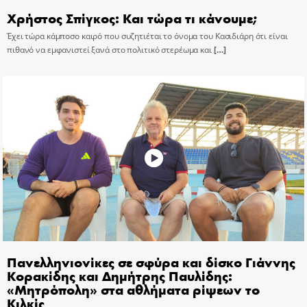
Χρήστος Σπίγκος: Και τώρα τι κάνουμε;
Έχει τώρα κάμποσο καιρό που συζητιέται το όνομα του Κασιδιάρη ότι είναι
πιθανό να εμφανιστεί ξανά στο πολιτικό στερέωμα και
[…]
Πανελληνιονίκες σε σφύρα και δίσκο Γιάννης
Κορακίδης και Δημήτρης Παυλίδης:
«Μητρόπολη» στα αθλήματα ρίψεων το
Κιλκίς