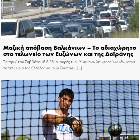
Μαζική απόβαση Βαλκάνιων – Το αδιαχώρητο
στο τελωνείο των Ευζώνων και της Δοϊράνης
Το πρωί του Σαββάτου 8.8.26, οι ουρές των ΙΧ και των λεωφορείων «ένωσαν»
τα τελωνεία της Ελλάδας και των Σκοπίων.
[…]