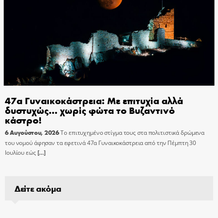
47α Γυναικοκάστρεια: Με επιτυχία αλλά
δυστυχώς… χωρίς φώτα το Βυζαντινό
κάστρο!
6 Αυγούστου, 2026
Το επιτυχημένο στίγμα τους στα πολιτιστικά δρώμενα
του νομού άφησαν τα εφετινά 47α Γυναικοκάστρεια από την Πέμπτη 30
Ιουλίου εώς
[…]
Δείτε ακόμα