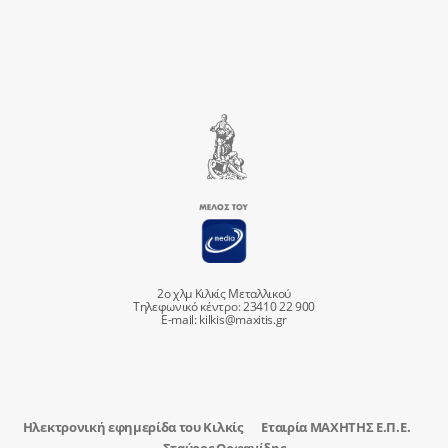
2ο χλμ Κιλκίς Μεταλλικού
Τηλεφωνικό κέντρο: 23410 22 900
E-mail:
kilkis@maxitis.gr
Ηλεκτρονική εφημερίδα του Κιλκίς
Εταιρία ΜΑΧΗΤΗΣ Ε.Π.Ε.
Σταύρος Ορφανίδης