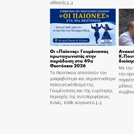
αθλητής
[…]
Οι «Παίονες» Γουμένισσας
Ανακοί
πρωταγωνιστές στην
Κ.Πουν
παράδοση στα 49α
διοίκη
Θεοτόκεια 2026
Με την
Τα Θεοτόκεια αποτελούν τον
την ορι
μακροβιότερο και σημαντικότερο
παραίτ
πολιτιστικό θεσμό της
μέλους 
Γουμένισσας και της ευρύτερης
συμβου
περιοχής της αντιπεριφέρειας
Κιλκίς. Κάθε Αύγουστο,
[…]