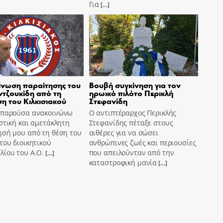
Για
[…]
νωση παραίτησης του
Βουβή συγκίνηση για τον
τζουκίδη από τη
ηρωικό πιλότο Περικλή
ση του Κιλκισιακού
Στεφανίδη
 παρούσα ανακοινώνω
Ο αντιπτέραρχος Περικλής
στική και αμετάκλητη
Στεφανίδης πέταξε στους
ησή μου από τη θέση του
αιθέρες για να σώσει
του διοικητικού
ανθρώπινες ζωές και περιουσίες
λίου του Α.Ο.
που απειλούνταν από την
[…]
καταστροφική μανία
[…]