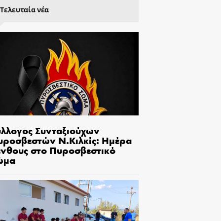
Τελευταία νέα
ύλλογος Συνταξιούχων
υροσβεστών Ν.Κιλκίς: Ημέρα
ένθους στο Πυροσβεστικό
ώμα