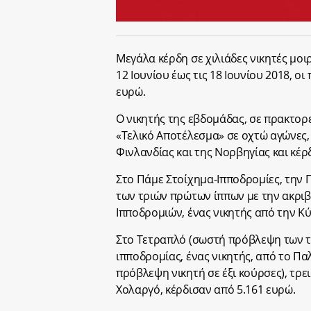
Μεγάλα κέρδη σε χιλιάδες νικητές μοι
12 Ιουνίου έως τις 18 Ιουνίου 2018, ο
ευρώ.
Ο νικητής της εβδομάδας, σε πρακτορε
«Τελικό Αποτέλεσμα» σε οχτώ αγώνες,
Φινλανδίας και της Νορβηγίας και κέρδ
Στο Πάμε Στοίχημα-Ιπποδρομίες, την 
των τριών πρώτων ίππων με την ακριβ
Ιπποδρομιών, ένας νικητής από την Κύ
Στο Τετραπλό (σωστή πρόβλεψη των τε
ιπποδρομίας, ένας νικητής, από το Πα
πρόβλεψη νικητή σε έξι κούρσες), τρει
Χολαργό, κέρδισαν από 5.161 ευρώ.