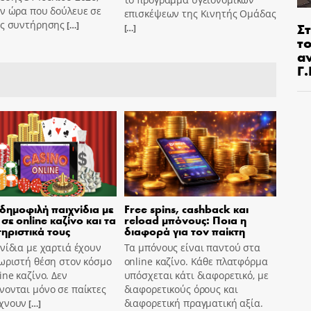
ν ώρα που δούλευε σε
επισκέψεων της Κινητής Ομάδας
ες συντήρησης
Στ
[…]
[…]
τ
α
Γ
 δημοφιλή παιχνίδια με
Free spins, cashback και
σε online καζίνο και τα
reload μπόνους: Ποια η
ηριστικά τους
διαφορά για τον παίκτη
νίδια με χαρτιά έχουν
Τα μπόνους είναι παντού στα
ωριστή θέση στον κόσμο
online καζίνο. Κάθε πλατφόρμα
ine καζίνο. Δεν
υπόσχεται κάτι διαφορετικό, με
ονται μόνο σε παίκτες
διαφορετικούς όρους και
χνουν
διαφορετική πραγματική αξία.
[…]