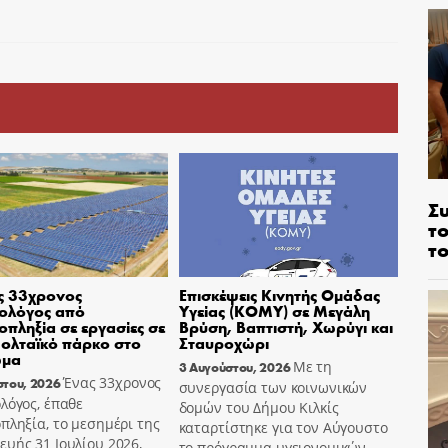
Σ
το
το
ς 33χρονος
Επισκέψεις Κινητής Ομάδας
ολόγος από
Υγείας (ΚΟΜΥ) σε Μεγάλη
οπληξία σε εργασίες σε
Βρύση, Βαπτιστή, Χωρύγι και
ολταϊκό πάρκο στο
Σταυροχώρι
ωμα
Με τη
3 Αυγούστου, 2026
Ένας 33χρονος
στου, 2026
συνεργασία των κοινωνικών
λόγος, έπαθε
δομών του Δήμου Κιλκίς
πληξία, το μεσημέρι της
καταρτίστηκε για τον Αύγουστο
υής 31 Ιουλίου 2026,
το πρόγραμμα υγειονομικών