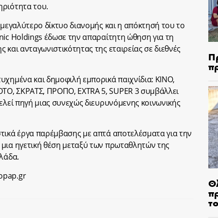
ηριότητα του.
 μεγαλύτερο δίκτυο διανομής και η απόκτησή του το
nic Holdings έδωσε την απαραίτητη ώθηση για τη
 και ανταγωνιστικότητας της εταιρείας σε διεθνές
Π
π
υχημένα και δημοφιλή εμπορικά παιχνίδια: ΚΙΝΟ,
ΤΟ, ΣΚΡΑΤΣ, ΠΡΟΠΟ, EXTRA 5, SUPER 3 συμβάλλει
τελεί πηγή μιας συνεχώς διευρυνόμενης κοινωνικής
στικά έργα παρέμβασης με απτά αποτελέσματα για την
 μια ηγετική θέση μεταξύ των πρωταθλητών της
λάδα.
opap.gr
Θ
π
τ