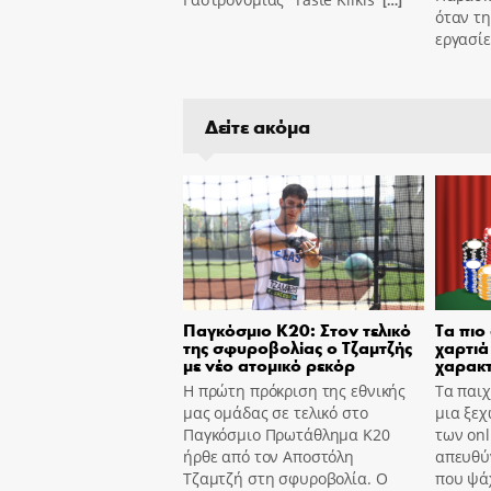
[…]
όταν τη
εργασί
Δείτε ακόμα
Παγκόσμιο Κ20: Στον τελικό
Τα πιο
της σφυροβολίας ο Τζαμτζής
χαρτιά 
με νέο ατομικό ρεκόρ
χαρακτ
Η πρώτη πρόκριση της εθνικής
Τα παιχ
μας ομάδας σε τελικό στο
μια ξεχ
Παγκόσμιο Πρωτάθλημα Κ20
των onl
ήρθε από τον Αποστόλη
απευθύν
Τζαμτζή στη σφυροβολία. Ο
που ψά