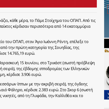
ράζει, κάθε μέρα, το Πάμε Στοίχημα του ΟΠΑΠ. Από τις
ι παίκτες κέρδισαν περισσότερα από 14 εκατομμύρια
ίο του ΟΠΑΠ, στον Άγιο Ιωάννη Ρέντη, επέλεξε το
 από την πρώτη κατηγορία της Σουηδίας, της
ισε 14.765,19 ευρώ.
Παρασκευή 15 Ιουνίου, στο Τρικάστ (σωστή πρόβλεψη
ή σειρά), της έβδομης ιπποδρομίας των Ελληνικών
μη, κέρδισε 3.906 ευρώ.
σσάρων ίππων με την ακριβή σειρά), της όγδοης
λαιό Φάληρο, κέρδισε 2.383 ευρώ. Στο Σκορ 6 (σωστή
ς νικητές, από τη Γλυφάδα, την Καλλιθέα και το