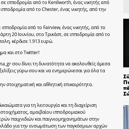
 σε ιπποδρομία από το Kenilworth, ένας νικητής από
 ιπποδρομία από το Chester, ένας νικητής, από την
ε ιπποδρομία από το Fairview, ένας νικητής, από το
τάρτη 20 Ιουνίου, στο Τρικάστ, σε ιπποδρομία από το
πολη, κέρδισε 1.913 ευρώ.
α και στο Twitter!
ima_gr σου δίνει τη δυνατότητα να ακολουθείς άμεσα
εξελίξεις γύρω σου και να ενημερώνεσαι για όλα τα
Σ
Π
την στοιχηματική και αθλητική επικαιρότητα.
π
Σ
ικαιώματα για τη λειτουργία και τη διαχείριση
 στοιχήματος, αμοιβαίου ιπποδρομιακού
χερών παιχνιδιών και παιγνιομηχανημάτων στην
ν κλάδο για την ενσωμάτωση των παγκόσμιων αρχών