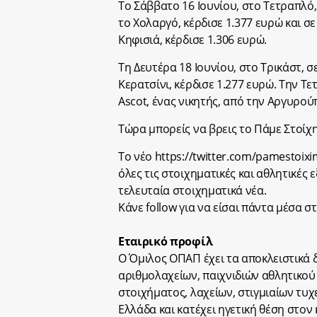
Το Σάββατο 16 Ιουνίου, στο Τετραπλό,
το Χολαργό, κέρδισε 1.377 ευρώ και σε
Κηφισιά, κέρδισε 1.306 ευρώ.
Τη Δευτέρα 18 Ιουνίου, στο Τρικάστ, σ
Κερατσίνι, κέρδισε 1.277 ευρώ. Την Τε
Ascot, ένας νικητής, από την Αργυρού
Τώρα μπορείς να βρεις το Πάμε Στοίχημ
Το νέο https://twitter.com/pamestoix
όλες τις στοιχηματικές και αθλητικές 
τελευταία στοιχηματικά νέα.
Κάνε follow για να είσαι πάντα μέσα σ
Εταιρικό προφίλ
Ο Όμιλος ΟΠΑΠ έχει τα αποκλειστικά δ
αριθμολαχείων, παιχνιδιών αθλητικού
στοιχήματος, λαχείων, στιγμιαίων τυ
Ελλάδα και κατέχει ηγετική θέση στο