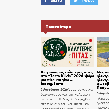
Share
Tweet
Περισσότερα
Διαγωνισμός καλύτερης πίτας
Νεκρό
στο “Taste Kilkis” 2026 Φέρε
ηλεκτρ
μια πίτα και γίνε …
ηλεκτρ
διασημόπιτα!
φωτοβ
Πρόχ
Ένας μοναδικός
5 Αυγούστου, 2026
3 Αυγού
διαγωνισμός για την καλύτερη
ηλεκτρο
πίτα στο ν. Κιλκίς θα διεξαχθεί
ηλεκτρο
στο πλαίσιο του 2ου Φεστιβάλ
Παρασκε
Γαστρονομίας “Taste Kilkis”