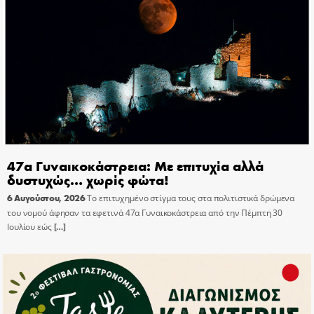
47α Γυναικοκάστρεια: Με επιτυχία αλλά
δυστυχώς… χωρίς φώτα!
6 Αυγούστου, 2026
Το επιτυχημένο στίγμα τους στα πολιτιστικά δρώμενα
του νομού άφησαν τα εφετινά 47α Γυναικοκάστρεια από την Πέμπτη 30
Ιουλίου εώς
[…]