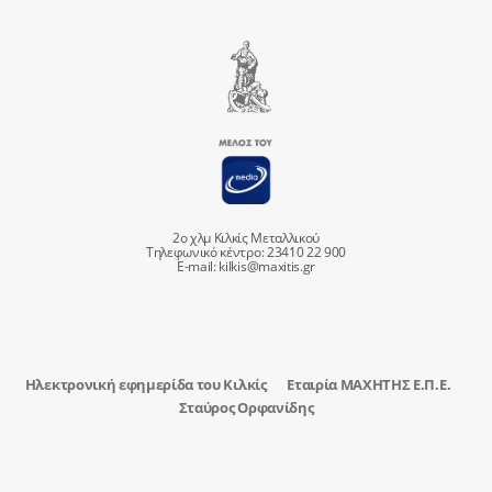
2ο χλμ Κιλκίς Μεταλλικού
Τηλεφωνικό κέντρο: 23410 22 900
E-mail:
kilkis@maxitis.gr
Ηλεκτρονική εφημερίδα του Κιλκίς
Εταιρία ΜΑΧΗΤΗΣ Ε.Π.Ε.
Σταύρος Ορφανίδης