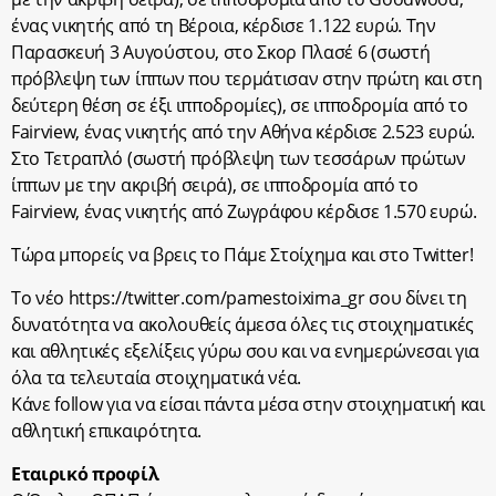
ένας νικητής από τη Βέροια, κέρδισε 1.122 ευρώ. Την
Παρασκευή 3 Αυγούστου, στο Σκορ Πλασέ 6 (σωστή
πρόβλεψη των ίππων που τερμάτισαν στην πρώτη και στη
δεύτερη θέση σε έξι ιπποδρομίες), σε ιπποδρομία από το
Fairview, ένας νικητής από την Αθήνα κέρδισε 2.523 ευρώ.
Στο Τετραπλό (σωστή πρόβλεψη των τεσσάρων πρώτων
ίππων με την ακριβή σειρά), σε ιπποδρομία από το
Fairview, ένας νικητής από Ζωγράφου κέρδισε 1.570 ευρώ.
Τώρα μπορείς να βρεις το Πάμε Στοίχημα και στο Twitter!
Το νέο https://twitter.com/pamestoixima_gr σου δίνει τη
δυνατότητα να ακολουθείς άμεσα όλες τις στοιχηματικές
και αθλητικές εξελίξεις γύρω σου και να ενημερώνεσαι για
όλα τα τελευταία στοιχηματικά νέα.
Κάνε follow για να είσαι πάντα μέσα στην στοιχηματική και
αθλητική επικαιρότητα.
Εταιρικό προφίλ