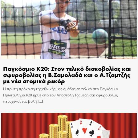
Παγκόσμιο Κ20: Στον τελικό δισκοβολίας και
σφυροβολίας η Β.Σαμολαδά και ο Α.Τζαμτζής
με νέα ατομικά ρεκόρ
Η πρώτη πρόκριση της εθνικής μας ομάδας σε τελικό στο Παγκόσμιο
Πρωτάθλημα Κ20 ήρθε από τον Αποστόλη Τζαμτζή στη σφυροβολία,
πετυχένοντας βολή
[…]