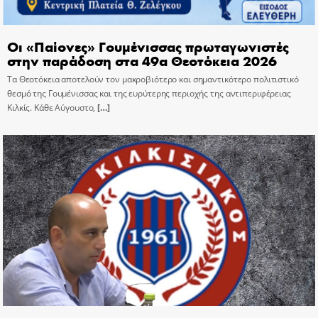
Οι «Παίονες» Γουμένισσας πρωταγωνιστές
στην παράδοση στα 49α Θεοτόκεια 2026
Τα Θεοτόκεια αποτελούν τον μακροβιότερο και σημαντικότερο πολιτιστικό
θεσμό της Γουμένισσας και της ευρύτερης περιοχής της αντιπεριφέρειας
Κιλκίς. Κάθε Αύγουστο,
[…]