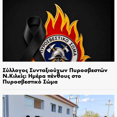
Σύλλογος Συνταξιούχων Πυροσβεστών
Ν.Κιλκίς: Ημέρα πένθους στο
Πυροσβεστικό Σώμα