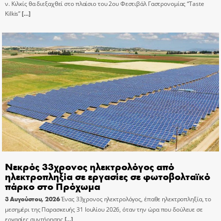
ν. Κιλκίς θα διεξαχθεί στο πλαίσιο του 2ου Φεστιβάλ Γαστρονομίας “Taste
Kilkis”
[…]
Νεκρός 33χρονος ηλεκτρολόγος από
ηλεκτροπληξία σε εργασίες σε φωτοβολταϊκό
πάρκο στο Πρόχωμα
3 Αυγούστου, 2026
Ένας 33χρονος ηλεκτρολόγος, έπαθε ηλεκτροπληξία, το
μεσημέρι της Παρασκευής 31 Ιουλίου 2026, όταν την ώρα που δούλευε σε
εργασίες συντήρησης
[…]