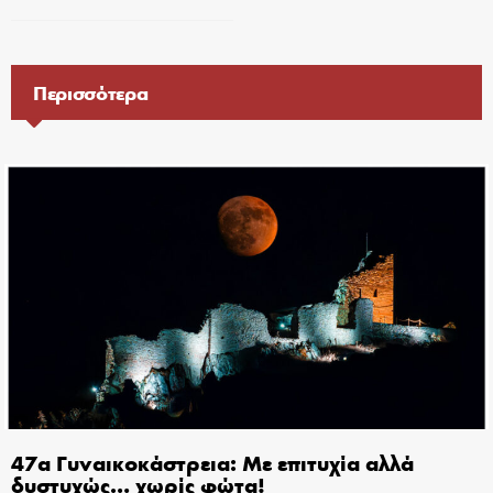
Περισσότερα
47α Γυναικοκάστρεια: Με επιτυχία αλλά
δυστυχώς… χωρίς φώτα!