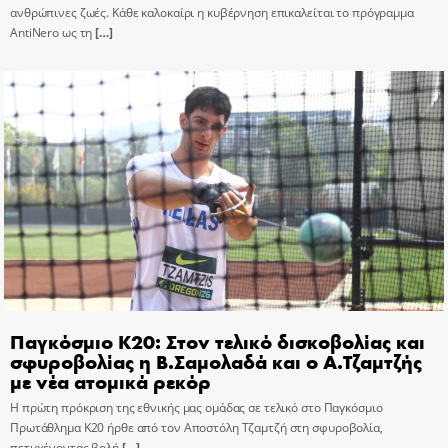
ανθρώπινες ζωές. Κάθε καλοκαίρι η κυβέρνηση επικαλείται το πρόγραμμα
AntiNero ως τη
[…]
Παγκόσμιο Κ20: Στον τελικό δισκοβολίας και
σφυροβολίας η Β.Σαμολαδά και ο Α.Τζαμτζής
με νέα ατομικά ρεκόρ
Η πρώτη πρόκριση της εθνικής μας ομάδας σε τελικό στο Παγκόσμιο
Πρωτάθλημα Κ20 ήρθε από τον Αποστόλη Τζαμτζή στη σφυροβολία,
πετυχένοντας βολή
[…]