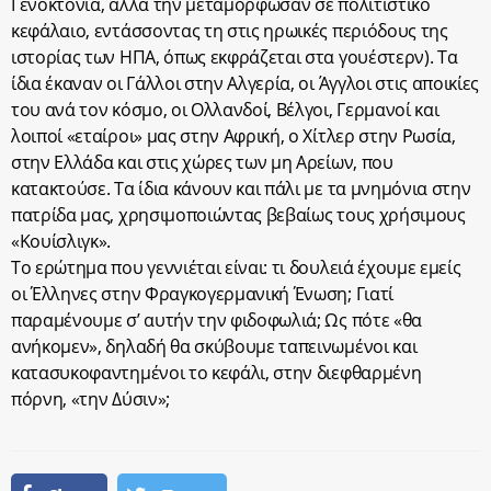
Γενοκτονία, αλλά την μεταμόρφωσαν σε πολιτιστικό
κεφάλαιο, εντάσσοντας τη στις ηρωικές περιόδους της
ιστορίας των ΗΠΑ, όπως εκφράζεται στα γουέστερν). Τα
ίδια έκαναν οι Γάλλοι στην Αλγερία, οι Άγγλοι στις αποικίες
του ανά τον κόσμο, οι Ολλανδοί, Βέλγοι, Γερμανοί και
λοιποί «εταίροι» μας στην Αφρική, ο Χίτλερ στην Ρωσία,
στην Ελλάδα και στις χώρες των μη Αρείων, που
κατακτούσε. Τα ίδια κάνουν και πάλι με τα μνημόνια στην
πατρίδα μας, χρησιμοποιώντας βεβαίως τους χρήσιμους
«Κουίσλιγκ».
Το ερώτημα που γεννιέται είναι: τι δουλειά έχουμε εμείς
οι Έλληνες στην Φραγκογερμανική Ένωση; Γιατί
παραμένουμε σ’ αυτήν την φιδοφωλιά; Ως πότε «θα
ανήκομεν», δηλαδή θα σκύβουμε ταπεινωμένοι και
κατασυκοφαντημένοι το κεφάλι, στην διεφθαρμένη
πόρνη, «την Δύσιν»;