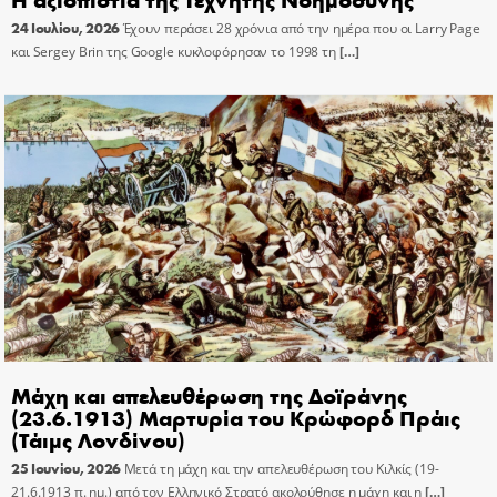
24 Ιουλίου, 2026
Έχουν περάσει 28 χρόνια από την ημέρα που οι Larry Page
και Sergey Brin της Google κυκλοφόρησαν το 1998 τη
[…]
Μάχη και απελευθέρωση της Δοϊράνης
(23.6.1913) Μαρτυρία του Κρώφορδ Πράις
(Τάιμς Λονδίνου)
25 Ιουνίου, 2026
Μετά τη μάχη και την απελευθέρωση του Κιλκίς (19-
21.6.1913 π. ημ.) από τον Ελληνικό Στρατό ακολούθησε η μάχη και η
[…]