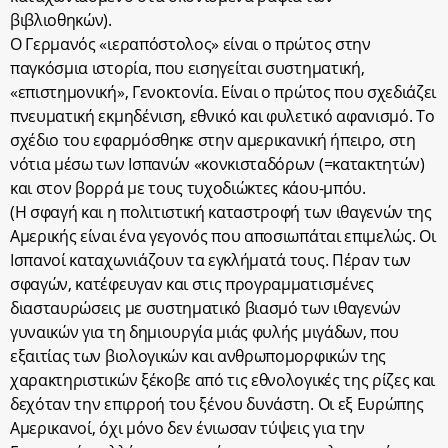
βιβλιοθηκών).
Ο Γερμανός «ιεραπόστολος» είναι ο πρώτος στην
παγκόσμια ιστορία, που εισηγείται συστηματική,
«επιστημονική», Γενοκτονία. Είναι ο πρώτος που σχεδιάζει
πνευματική εκμηδένιση, εθνικό και φυλετικό αφανισμό. Το
σχέδιο του εφαρμόσθηκε στην αμερικανική ήπειρο, στη
νότια μέσω των Ισπανών «κονκισταδόρων (=κατακτητών)
και στον βορρά με τους τυχοδιώκτες κάου-μπόυ.
(Η σφαγή και η πολιτιστική καταστροφή των ιθαγενών της
Αμερικής είναι ένα γεγονός που αποσιωπάται επιμελώς. Οι
Ισπανοί καταχωνιάζουν τα εγκλήματά τους. Πέραν των
σφαγών, κατέφευγαν και στις προγραμματισμένες
διασταυρώσεις με συστηματικό βιασμό των ιθαγενών
γυναικών για τη δημιουργία μιάς φυλής μιγάδων, που
εξαιτίας των βιολογικών και ανθρωπομορφικών της
χαρακτηριστικών ξέκοβε από τις εθνολογικές της ρίζες και
δεχόταν την επιρροή του ξένου δυνάστη. Οι εξ Ευρώπης
Αμερικανοί, όχι μόνο δεν ένιωσαν τύψεις για την