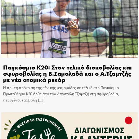
Παγκόσμιο Κ20: Στον τελικό δισκοβολίας και
σφυροβολίας η Β.Σαμολαδά και ο Α.Τζαμτζής
με νέα ατομικά ρεκόρ
Η πρώτη πρόκριση της εθνικής μας ομάδας σε τελικό στο Παγκόσμιο
Πρωτάθλημα Κ20 ήρθε από τον Αποστόλη Τζαμτζή στη σφυροβολία,
πετυχένοντας βολή
[…]