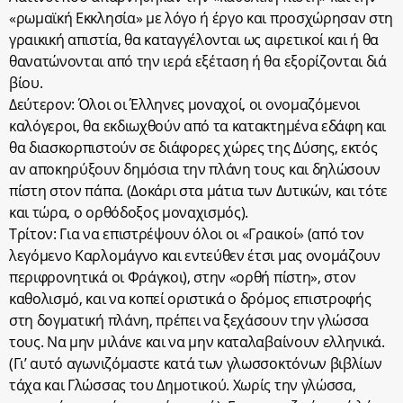
«ρωμαϊκή Εκκλησία» με λόγο ή έργο και προσχώρησαν στη
γραικική απιστία, θα καταγγέλονται ως αιρετικοί και ή θα
θανατώνονται από την ιερά εξέταση ή θα εξορίζονται διά
βίου.
Δεύτερον: Όλοι οι Έλληνες μοναχοί, οι ονομαζόμενοι
καλόγεροι, θα εκδιωχθούν από τα κατακτημένα εδάφη και
θα διασκορπιστούν σε διάφορες χώρες της Δύσης, εκτός
αν αποκηρύξουν δημόσια την πλάνη τους και δηλώσουν
πίστη στον πάπα. (Δοκάρι στα μάτια των Δυτικών, και τότε
και τώρα, ο ορθόδοξος μοναχισμός).
Τρίτον: Για να επιστρέψουν όλοι οι «Γραικοί» (από τον
λεγόμενο Καρλομάγνο και εντεύθεν έτσι μας ονομάζουν
περιφρονητικά οι Φράγκοι), στην «ορθή πίστη», στον
καθολισμό, και να κοπεί οριστικά ο δρόμος επιστροφής
στη δογματική πλάνη, πρέπει να ξεχάσουν την γλώσσα
τους. Να μην μιλάνε και να μην καταλαβαίνουν ελληνικά.
(Γι’ αυτό αγωνιζόμαστε κατά των γλωσσοκτόνων βιβλίων
τάχα και Γλώσσας του Δημοτικού. Χωρίς την γλώσσα,