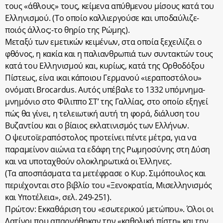
τους «άθλους» τους, κείμενα απύθμενου μίσους κατά του
Ελληνισμού. (Το οποίο καλλιεργούσε και υποδαύλιζε-
ποιός άλλος;-το θηρίο της Ρώμης).
Μεταξύ των εμετικών κειμένων, στα οποία ξεχειλίζει ο
φθόνος, η κακία και η παλιανθρωπιά των συντακτών τους
κατά του Ελληνισμού και, κυρίως, κατά της Ορθοδόξου
Πίστεως, είνα ικαι κάποιου Γερμανού «ιεραποστόλου»
ονόματι Brocardus. Αυτός υπέβαλε το 1332 υπόμνημα-
μνημόνιο στο Φίλιππο ΣΤ’ της Γαλλίας, στο οποίο εξηγεί
πώς θα γίνει, η τελειωτική αυτή τη φορά, διάλυση του
Βυζαντίου και ο βίαιος εκλατινισμός των Ελλήνων.
Ο ψευτοϊεραπόστολος προτείνει πέντε μέτρα, για να
παραμείνον αιώνια τα εδάφη της Ρωμηοσύνης στη Δύση
και να υποταχθούν ολοκληρωτικά οι Έλληνες.
(Τα αποσπάσματα τα μετέφρασε ο Κυρ. Σιμόπουλος και
περιέχονται στο βιβλίο του «Ξενοκρατία, Μισελληνισμός
και Υποτέλεια», σελ. 249-251).
Πρώτον: Εκκαθάριση του «εσωτερικού μετώπου». Όλοι οι
Λατίνοι που απαρνήθηκαν την «καθολική πίστη» και την