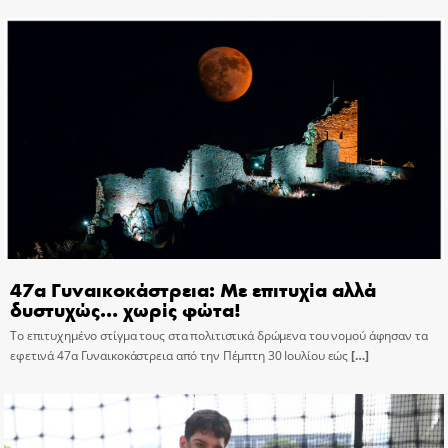
47α Γυναικοκάστρεια: Με επιτυχία αλλά
δυστυχώς… χωρίς φώτα!
Το επιτυχημένο στίγμα τους στα πολιτιστικά δρώμενα του νομού άφησαν τα
εφετινά 47α Γυναικοκάστρεια από την Πέμπτη 30 Ιουλίου εώς
[…]