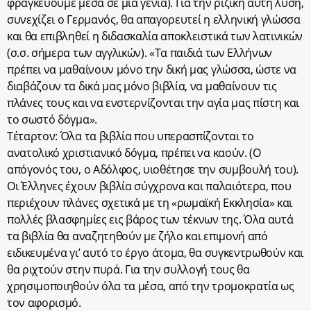
φραγκεύουμε μέσα σε μία γενιά). Για την ριζική αυτή λύση,
συνεχίζει ο Γερμανός, θα απαγορευτεί η ελληνική γλώσσα
και θα επιβληθεί η διδασκαλία αποκλειστικά των λατινικών
(σ.σ. σήμερα των αγγλικών). «Τα παιδιά των Ελλήνων
πρέπει να μαθαίνουν μόνο την δική μας γλώσσα, ώστε να
διαβάζουν τα δικά μας μόνο βιβλία, να μαθαίνουν τις
πλάνες τους και να ενστερνίζονται την αγία μας πίστη και
το σωστό δόγμα».
Τέταρτον: Όλα τα βιβλία που υπερασπίζονται το
ανατολικό χριστιανικό δόγμα, πρέπει να καούν. (Ο
απόγονός του, ο Αδόλφος, υιοθέτησε την συμβουλή του).
Οι Έλληνες έχουν βιβλία σύγχρονα και παλαιότερα, που
περιέχουν πλάνες σχετικά με τη «ρωμαϊκή Εκκλησία» και
πολλές βλασφημίες εις βάρος των τέκνων της. Όλα αυτά
τα βιβλία θα αναζητηθούν με ζήλο και επιμονή από
ειδικευμένα γι’ αυτό το έργο άτομα, θα συγκεντρωθούν και
θα ριχτούν στην πυρά. Για την συλλογή τους θα
χρησιμοποιηθούν όλα τα μέσα, από την τρομοκρατία ως
τον αφορισμό.