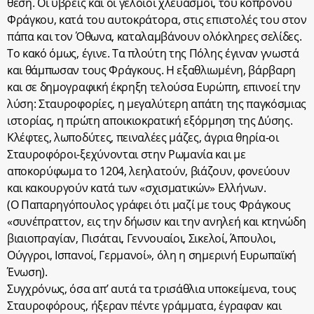
θέση. Οι ύβρεις και οι γελοίοι χλευασμοί, του κοπρόνου
Φράγκου, κατά του αυτοκράτορα, στις επιστολές του στον
πάπα και τον Όθωνα, καταλαμβάνουν ολόκληρες σελίδες.
Το κακό όμως, έγινε. Τα πλούτη της Πόλης έγιναν γνωστά
και θάμπωσαν τους Φράγκους. Η εξαθλιωμένη, βάρβαρη
και σε δημογραφική έκρηξη τελούσα Ευρώπη, επινοεί την
λύση: Σταυροφορίες, η μεγαλύτερη απάτη της παγκόσμιας
ιστορίας, η πρώτη αποικιοκρατική εξόρμηση της Δύσης.
Κλέφτες, λωποδύτες, πειναλέες μάζες, άγρια θηρία-οι
Σταυροφόροι-ξεχύνονται στην Ρωμανία και με
αποκορύφωμα το 1204, λεηλατούν, βιάζουν, φονεύουν
και κακουργούν κατά των «σχισματικών» Ελλήνων.
(Ο Παπαρηγόπουλος γράφει ότι μαζί με τους Φράγκους
«συνέπραττον, εις την δήωσιν και την ανηλεή και κτηνώδη
βιαιοπραγίαν, Πισάται, Γεννουαίοι, Σικελοί, Άπουλοι,
Ούγγροι, Ισπανοί, Γερμανοί», όλη η σημερινή Ευρωπαϊκή
Ένωση).
Συγχρόνως, όσα απ’ αυτά τα τρισάθλια υποκείμενα, τους
Σταυροφόρους, ήξεραν πέντε γράμματα, έγραφαν και