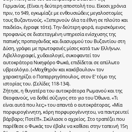
Γερμανίας. (Είναι η δεύτερη αποστολή του. Είκοσι χρόνια
πριν, το 949, εγκωμίαζε με ενθουσιώδεις μεγαλοστομίες
τους Βυζαντινούς. «Ξεπερνούν όλα τα έθνη σε πλούτο και
παιδεία», έγραφε τότε). Την δεύτερη φορά, ευρισκόμενος
προφανώς σε διατεταγμένη υπηρεσία ενίσχυσης της
παπικής προπαγάνδας και διασυρμού του Βυζαντίου στη
Δύση, γράφει με πρωτοφανές μίσος κατά των Ελλήνων.
Λιβελλογραφεί, χυδαιολογεί, συκοφαντεί τον
αυτοκράτορα Νικηφόρο Φωκά, επιδίδεται σε απύλωτο
υβρεολόγιο. («Μοχθηρόν και κακόβουλον» τον
χαρακτηρίζει ο Παπαρρηγόπουλος, στον Ε’ τόμο της
ιστορίας του. (Σελίδες 118-134).
Ζήτησε, η θυγατέρα του αυτοκράτορα Ρωμανού και της
Θεοφανούς, να δοθεί σύζυγος στο γιο του Όθωνα. «Τι
είναι αυτά που λες;» του απαντά ο αυτοκράτορας. «Μία
πορφυρογέννητη, κόρη πορφυρογέννητου, να παντρευτεί
βάρβαρο; Ποτέ!!!». Σκύλιασε ο αχρείος. Στο τραπέζει που
παρέθεσε ο Φωκάς τον έβαλε να καθίσει στην ταπεινή 15η