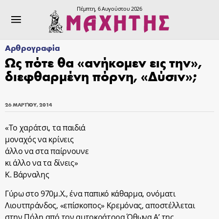
Πέμπτη, 6 Αυγούστου 2026
Αρθρογραφία
Ως πότε θα «ανήκομεν εις την»,
διεφθαρμένη πόρνη, «Δύσιν»;
26 ΜΑΡΤΊΟΥ, 2014
«Το χαράτσι, τα παιδιά
μοναχός να κρίνεις
άλλο να στα παίρνουνε
κι άλλο να τα δίνεις»
Κ. Βάρναλης
Γύρω στο 970μ.Χ., ένα παπικό κάθαρμα, ονόματι
Λιουτπράνδος, «επίσκοπος» Κρεμόνας, αποστέλλεται
στην Πόλη από τον αυτοκράτορα Όθωνα Α’ της