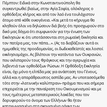
Πέμπτον: Ειδικά στην Κωνσταντινούπολη θα
συγκεντρωθεί βιαίως, στην Αγία Σοφία, ολόκληρος ο
ορθόδοξος κλήρος και από τον λαό ένα τουλάχιστον
άτομο από κάθε οικογένεια. «Και μετά το κήρυγμα θα
κληθούν όλοι να δηλώσουν διά βοής ότι προσχωρούν στο
δικό μας δόγμα ότι συμφωνούν για την ένωση των
Εκκλησιών κι ότι υποτάσσονται στη ρωμαϊκή Εκκλησία και
τον πατέρα μας, τον πάπα…». (Ας τα διαβάζουν αυτά οι
ημιμαθείς της προοδομανίας, οι δωδεκαθεϊστές και λοιποί
εκκλησιομάχοι. Ας βλέπουν την κατάντια των Ουκρανών,
που εκλιπαρούν τους Φράγκους και την αγερωχία και
λεβεντιά των ορθοδόξων Ρώσων. Η Ορθόδοξη Εκκλησία
είναι, όχι μόνο η ελπίδα μας για ανάσταση του Γένους,
αλλά και η απαράθραυστος ασπίδα μας. Αν υποτασσόμεθα
τότε στην «λατινικήν καλύπτραν»-πράγμα που και σήμερα
επιχειρείται με την παναίρεση του Οικουμενισμού και με
τους ημέτερους μεταπατερικούς λακέδες που τον
δορυφορούν-το όνομα των Ελλήνων θα ήταν
καταχωνιασμένο στα σκονισμένα ράφια των