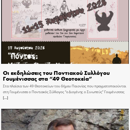
Οι εκδηλώσεις του Ποντιακού Συλλόγου
Γουμένισσας στα “49 Θεοτοκεία”
Στα πλαίσια των 49 Θεοτοκείων του δήμου Παιονίας που πραγματοποιούνται
στη Γουμένισσα ο Ποντιακός Σύλλογος “ο Διογένης ο Σινωπεύς” Γουμένισσας
[…]