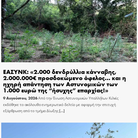
ΕΑΣΥΝΚ: «2.000 δενδρύλλια κάνναβης,
2.000.000€ προσδοκώμενο όφελος… και η
ηχηρή απάντηση των Αστυνομικών των
1.000 ευρώ της “ήσυχης” επαρχίας!»
9 Αυγούστου, 2026
Από την Ένωση Αστυνομικών Υπαλλήλων Κιλκίς
εκδόθηκε το ακόλουθο ενημερωτικό δελτίο με αφορμή την επιτυχή
εξάρθρωση από το τμήμα Δίωξης
[…]