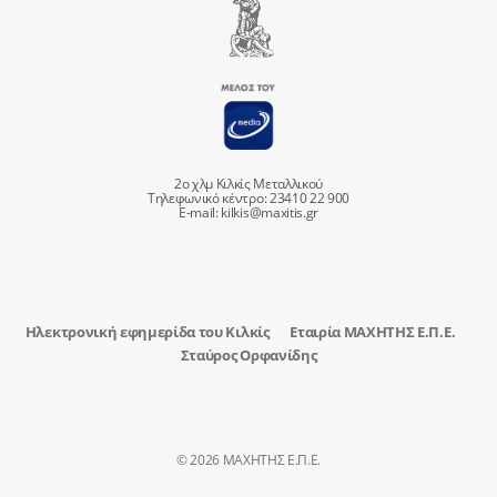
2ο χλμ Κιλκίς Μεταλλικού
Τηλεφωνικό κέντρο: 23410 22 900
E-mail:
kilkis@maxitis.gr
Ηλεκτρονική εφημερίδα του Κιλκίς
Εταιρία ΜΑΧΗΤΗΣ Ε.Π.Ε.
Σταύρος Ορφανίδης
© 2026 ΜΑΧΗΤΗΣ Ε.Π.Ε.