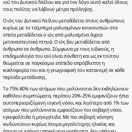
ιού του Δυτικού Νείλου και για τον λόγο αυτό καλεί όλους
τους πολίτες να λάβουν μέτρα πρόληψης.
Ο ιός του Δυτικού Νείλου μεταδίδεται στους ανθρώπους
κυρίως με το τσίμπημα μολυσμένων κουνουπιών στα
οποία μεταδίδεται ο ιός από μολυσμένα άγρια
μεταναστευτικά πτηνά. Ο ιός δεν μεταδίδεται από
άνθρωπο σε άνθρωπο. Σύμφωνα με τους ειδικούς, η
επιδημιολογία του ιού είναι σύνθετη και ως εκ τούτου
θεωρείται σε παγκόσμιο επίπεδο απρόβλεπτη η
κυκλοφορία του και η γεωγραφική του κατανομή σε κάθε
περίοδο μετάδοσης.
Το 75%-80% των ατόμων που μολύνονται δεν εκδηλώνουν
καθόλου συμπτώματα, περίπου 20%-25% εμφανίζουν ήπια
αυτοπεριοριζόμενη ιογενή νόσο, και λιγότερο από 1% των
ατόμων που μολύνονται εμφανίζουν πιο σοβαρή νόσο,
εγκεφαλίτιδα ή μηνιγγίτιδα. Με πιο σοβαρή νόσηση
κινδυνεύουν κυρίως άτομα μεγαλύτερης ηλικίας και
άτομα με χρόνια υποκείμενα νοσήματα. Δεν υπάρχει