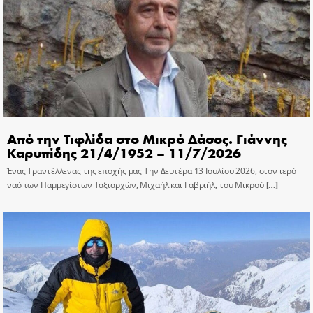
Από την Τιφλίδα στο Μικρό Δάσος. Γιάννης
Καρυπίδης 21/4/1952 – 11/7/2026
Ένας Τραντέλλενας της εποχής μας Την Δευτέρα 13 Ιουλίου 2026, στον ιερό
ναό των Παμμεγίστων Ταξιαρχών, Μιχαήλ και Γαβριήλ, του Μικρού
[…]