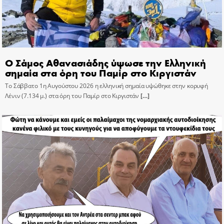
Ο Σάμος Αθανασιάδης ύψωσε την Ελληνική
σημαία στα όρη του Παμίρ στο Κιργιστάν
Το Σάββατο 1η Αυγούστου 2026 η ελληνική σημαία υψώθηκε στην κορυφή
Λένιν (7.134 μ.) στα όρη του Παμίρ στο Κιργιστάν
[…]