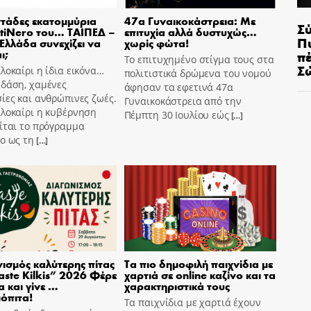
τάδες εκατομμύρια
47α Γυναικοκάστρεια: Με
Σ
tiNero του… ΤΑΙΠΕΔ –
επιτυχία αλλά δυστυχώς…
Π
 Ελλάδα συνεχίζει να
χωρίς φώτα!
π
ι;
Το επιτυχημένο στίγμα τους στα
Σ
λοκαίρι η ίδια εικόνα…
πολιτιστικά δρώμενα του νομού
 δάση, χαμένες
άφησαν τα εφετινά 47α
ίες και ανθρώπινες ζωές.
Γυναικοκάστρεια από την
αλοκαίρι η κυβέρνηση
Πέμπτη 30 Ιουλίου εώς
[…]
ίται το πρόγραμμα
o ως τη
[…]
ισμός καλύτερης πίτας
Τα πιο δημοφιλή παιχνίδια με
aste Kilkis” 2026 Φέρε
χαρτιά σε online καζίνο και τα
α και γίνε …
χαρακτηριστικά τους
όπιτα!
Τα παιχνίδια με χαρτιά έχουν