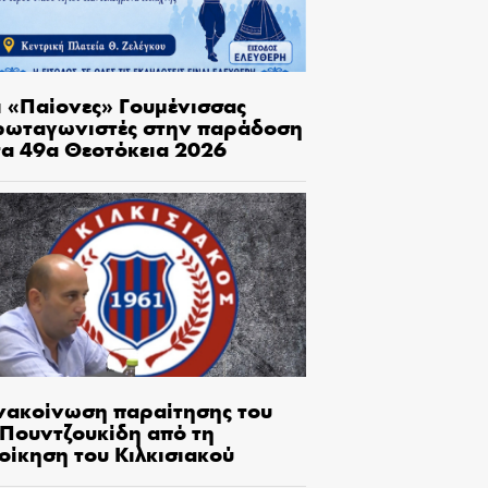
ι «Παίονες» Γουμένισσας
ρωταγωνιστές στην παράδοση
τα 49α Θεοτόκεια 2026
νακοίνωση παραίτησης του
.Πουντζουκίδη από τη
οίκηση του Κιλκισιακού