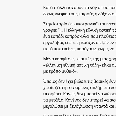
Κατά τ’ άλλα ισχύουν τα λόγια του ποι
δίχως γνέφια τους καιρούς η δόξα διατρ
Στην Ιστορία (κωμικοτραγική) του νε
γράφει: ”… Η ελληνική εθνική αστική τ
ένα κοπάδι κοπρόσκυλα, που πλούτισα
εργολάβοι, είτε ως μεσάζοντες ξένων 
αυτό που εκείνες παράγουν, χωρίς να
Μόνο καρφίτσες, κι αυτές της μιας χ
«ελληνική εθνική αστική τάξη» είναι α
με τρόπο μυθικό».
Όποιος δεν έχει βιώσει τις βασικές ένν
χωρίς ζέστη το χειμώνα, απλήρωτα νοί
υποφέρει. Κανείς δεν μπορεί να νιώσει
τα μετάξια. Κανένας δεν μπορεί να αισθ
μεγαλώσει με ξενόγλωσση νταντά και 