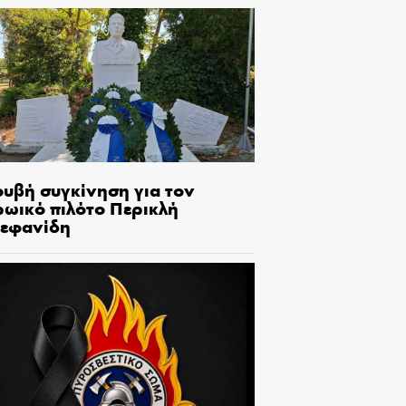
ουβή συγκίνηση για τον
ρωικό πιλότο Περικλή
τεφανίδη