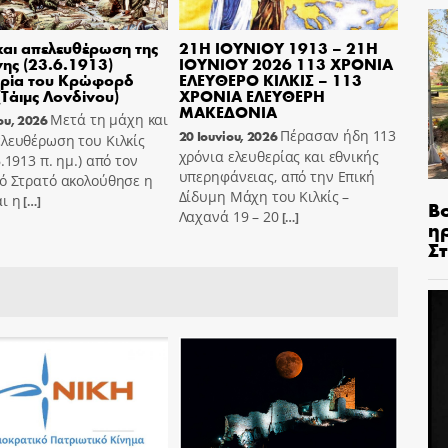
αι απελευθέρωση της
21Η ΙΟΥΝΙΟΥ 1913 – 21Η
ης (23.6.1913)
ΙΟΥΝΙΟΥ 2026 113 ΧΡΟΝΙΑ
ρία του Κρώφορδ
ΕΛΕΥΘΕΡΟ ΚΙΛΚΙΣ – 113
(Τάιμς Λονδίνου)
ΧΡΟΝΙΑ ΕΛΕΥΘΕΡΗ
ΜΑΚΕΔΟΝΙΑ
Μετά τη μάχη και
ου, 2026
Πέρασαν ήδη 113
20 Ιουνίου, 2026
λευθέρωση του Κιλκίς
χρόνια ελευθερίας και εθνικής
6.1913 π. ημ.) από τον
υπερηφάνειας, από την Επική
ό Στρατό ακολούθησε η
Δίδυμη Μάχη του Κιλκίς –
ι η
[…]
Β
Λαχανά 19 – 20
[…]
η
Σ