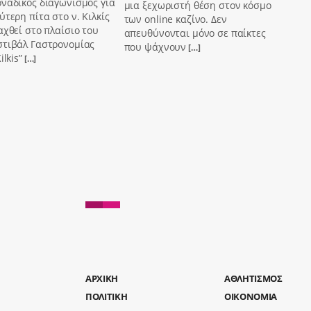
ναδικός διαγωνισμός για
μια ξεχωριστή θέση στον κόσμο
ύτερη πίτα στο ν. Κιλκίς
των online καζίνο. Δεν
αχθεί στο πλαίσιο του
απευθύνονται μόνο σε παίκτες
στιβάλ Γαστρονομίας
που ψάχνουν
[…]
ilkis”
[…]
AΡΧΙΚΗ
ΑΘΛΗΤΙΣΜΟΣ
ΠΟΛΙΤΙΚΗ
ΟΙΚΟΝΟΜΙΑ