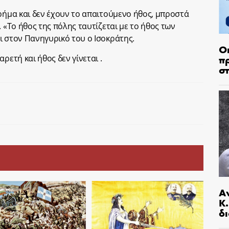
χρήμα και δεν έχουν το απαιτούμενο ήθος, μπροστά
. «Το ήθος της πόλης ταυτίζεται με το ήθος των
ι στον Πανηγυρικό του ο Ισοκράτης.
Ο
π
ρετή και ήθος δεν γίνεται .
σ
Α
Κ
δι