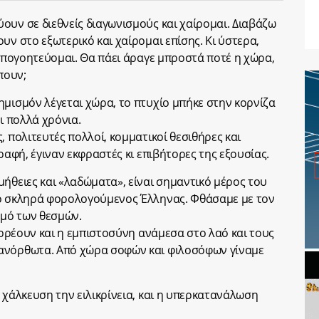
ουν σε διεθνείς διαγωνισμούς και χαίρομαι. Διαβάζω
υν στο εξωτερικό και χαίρομαι επίσης. Κι ύστερα,
 απογοητεύομαι. Θα πάει άραγε μπροστά ποτέ η χώρα,
πουν;
ημισμόν λέγεται χώρα, το πτυχίο μπήκε στην κορνίζα
ι πολλά χρόνια.
, πολιτευτές πολλοί, κομματικοί θεσιθήρες και
ραφή, έγιναν εκφραστές κι επιβήτορες της εξουσίας.
μήθειες και «λαδώματα», είναι σημαντικό μέρος του
 ο σκληρά φορολογούμενος Έλληνας. Φθάσαμε με τον
σμό των θεσμών.
ταρρέουν και η εμπιστοσύνη ανάμεσα στο λαό και τους
ανόρθωτα. Από χώρα σοφών και φιλοσόφων γίναμε
 χάλκευση την ειλικρίνεια, και η υπερκατανάλωση