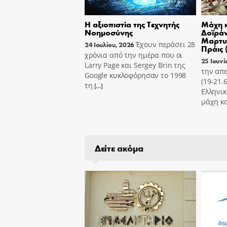
Η αξιοπιστία της Τεχνητής
Μάχη κ
Νοημοσύνης
Δοϊράν
Μαρτυ
Έχουν περάσει 28
24 Ιουλίου, 2026
Πράις 
χρόνια από την ημέρα που οι
25 Ιουνί
Larry Page και Sergey Brin της
την απε
Google κυκλοφόρησαν το 1998
(19-21.
τη
[…]
Ελληνικ
μάχη κα
Δείτε ακόμα