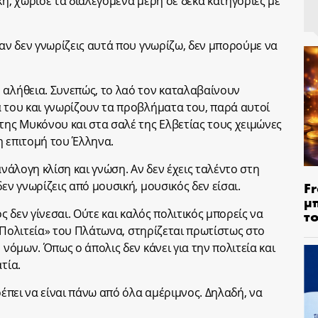
κή, χώρισε τα διαλεγόμενα μέρη σε δέκα κατηγορίες με
 αν δεν γνωρίζεις αυτά που γνωρίζω, δεν μπορούμε να
 αλήθεια. Συνεπώς, το λαό τον καταλαβαίνουν
ά του και γνωρίζουν τα προβλήματα του, παρά αυτοί
της Μυκόνου και στα σαλέ της Ελβετίας τους χειμώνες
 η επιτομή του Έλληνα.
ανάλογη κλίση και γνώση. Αν δεν έχεις ταλέντο στη
Fr
εν γνωρίζεις από μουσική, μουσικός δεν είσαι.
μ
ός δεν γίνεσαι. Ούτε και καλός πολιτικός μπορείς να
τ
Η «Πολιτεία» του Πλάτωνα, στηρίζεται πρωτίστως στο
 νόμων. Όπως ο άπολις δεν κάνει για την πολιτεία και
τία.
ρέπει να είναι πάνω από όλα αμέριμνος. Δηλαδή, να