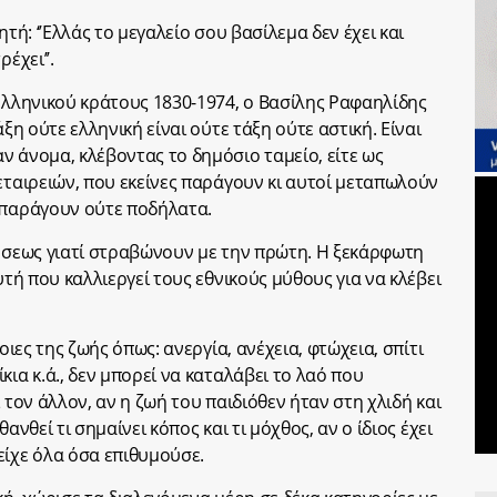
ητή: ‘’Ελλάς το μεγαλείο σου βασίλεμα δεν έχει και
έχει’’.
οελληνικού κράτους 1830-1974, ο Βασίλης Ραφαηλίδης
άξη ούτε ελληνική είναι ούτε τάξη ούτε αστική. Είναι
ν άνομα, κλέβοντας το δημόσιο ταμείο, είτε ως
εταιρειών, που εκείνες παράγουν κι αυτοί μεταπωλούν
 παράγουν ούτε ποδήλατα.
ρήσεως γιατί στραβώνουν με την πρώτη. Η ξεκάρφωτη
υτή που καλλιεργεί τους εθνικούς μύθους για να κλέβει
οιες της ζωής όπως: ανεργία, ανέχεια, φτώχεια, σπίτι
κια κ.ά., δεν μπορεί να καταλάβει το λαό που
 τον άλλον, αν η ζωή του παιδιόθεν ήταν στη χλιδή και
ανθεί τι σημαίνει κόπος και τι μόχθος, αν ο ίδιος έχει
είχε όλα όσα επιθυμούσε.