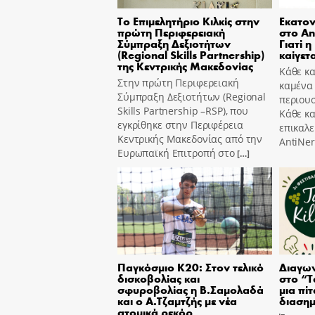
Το Επιμελητήριο Κιλκίς στην
Εκατον
πρώτη Περιφερειακή
στο An
Σύμπραξη Δεξιοτήτων
Γιατί η
(Regional Skills Partnership)
καίγετα
της Κεντρικής Μακεδονίας
Κάθε κα
Στην πρώτη Περιφερειακή
καμένα
Σύμπραξη Δεξιοτήτων (Regional
περιουσ
Skills Partnership –RSP), που
Κάθε κ
εγκρίθηκε στην Περιφέρεια
επικαλε
Κεντρικής Μακεδονίας από την
AntiNer
Ευρωπαϊκή Επιτροπή στο
[…]
Παγκόσμιο Κ20: Στον τελικό
Διαγων
δισκοβολίας και
στο “T
σφυροβολίας η Β.Σαμολαδά
μια πίτ
και ο Α.Τζαμτζής με νέα
διασημ
ατομικά ρεκόρ