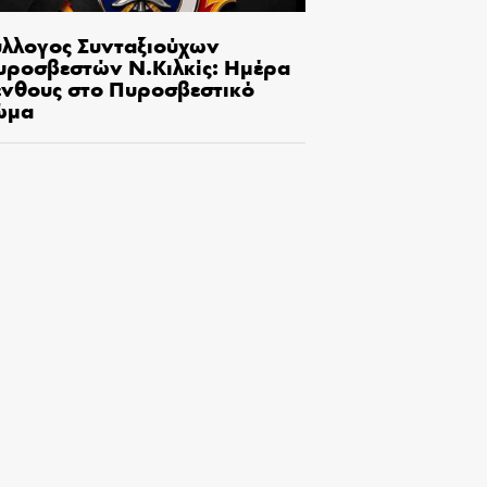
ύλλογος Συνταξιούχων
υροσβεστών Ν.Κιλκίς: Ημέρα
ένθους στο Πυροσβεστικό
ώμα