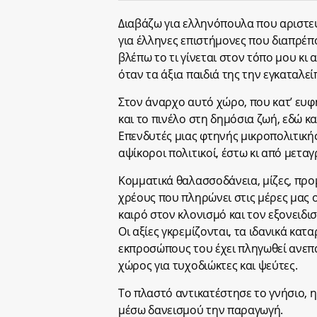
Διαβάζω για ελληνόπουλα που αριστεύ
για έλληνες επιστήμονες που διαπρέπο
βλέπω το τι γίνεται στον τόπο μου κι
όταν τα άξια παιδιά της την εγκαταλεί
Στον άναρχο αυτό χώρο, που κατ’ ευφ
και το πινέλο στη δημόσια ζωή, εδώ κα
Επενδυτές μιας φτηνής μικροπολιτικής
αψίκοροι πολιτικοί, έστω κι από μεταγ
Κομματικά θαλασσοδάνεια, μίζες, προ
χρέους που πληρώνει στις μέρες μας
καιρό στον κλονισμό και τον εξονειδι
Οι αξίες γκρεμίζονται, τα ιδανικά κα
εκπροσώπους του έχει πληγωθεί ανεπ
χώρος για τυχοδιώκτες και ψεύτες.
Το πλαστό αντικατέστησε το γνήσιο, η
μέσω δανεισμού την παραγωγή.