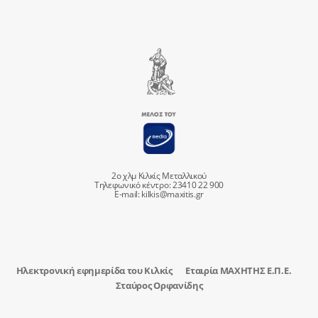
2ο χλμ Κιλκίς Μεταλλικού
Τηλεφωνικό κέντρο: 23410 22 900
E-mail:
kilkis@maxitis.gr
Ηλεκτρονική εφημερίδα του Κιλκίς
Εταιρία ΜΑΧΗΤΗΣ Ε.Π.Ε.
Σταύρος Ορφανίδης