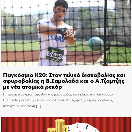
Παγκόσμιο Κ20: Στον τελικό δισκοβολίας και
σφυροβολίας η Β.Σαμολαδά και ο Α.Τζαμτζής
με νέα ατομικά ρεκόρ
Η πρώτη πρόκριση της εθνικής μας ομάδας σε τελικό στο Παγκόσμιο
Πρωτάθλημα Κ20 ήρθε από τον Αποστόλη Τζαμτζή στη σφυροβολία,
πετυχένοντας βολή
[…]