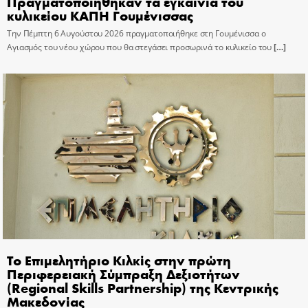
Πραγματοποιήθηκαν τα εγκαίνια του
κυλικείου ΚΑΠΗ Γουμένισσας
Την Πέμπτη 6 Αυγούστου 2026 πραγματοποιήθηκε στη Γουμένισσα ο
Αγιασμός του νέου χώρου που θα στεγάσει προσωρινά το κυλικείο του
[…]
Το Επιμελητήριο Κιλκίς στην πρώτη
Περιφερειακή Σύμπραξη Δεξιοτήτων
(Regional Skills Partnership) της Κεντρικής
Μακεδονίας