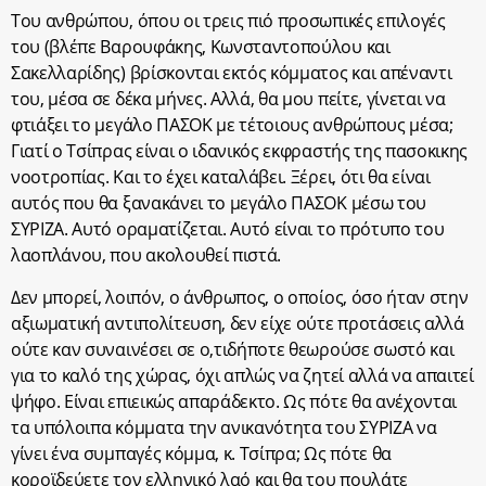
Του ανθρώπου, όπου οι τρεις πιό προσωπικές επιλογές
του (βλέπε Βαρουφάκης, Κωνσταντοπούλου και
Σακελλαρίδης) βρίσκονται εκτός κόμματος και απέναντι
του, μέσα σε δέκα μήνες. Αλλά, θα μου πείτε, γίνεται να
φτιάξει το μεγάλο ΠΑΣΟΚ με τέτοιους ανθρώπους μέσα;
Γιατί ο Τσίπρας είναι ο ιδανικός εκφραστής της πασοκικης
νοοτροπίας. Και το έχει καταλάβει. Ξέρει, ότι θα είναι
αυτός που θα ξανακάνει το μεγάλο ΠΑΣΟΚ μέσω του
ΣΥΡΙΖΑ. Αυτό οραματίζεται. Αυτό είναι το πρότυπο του
λαοπλάνου, που ακολουθεί πιστά.
Δεν μπορεί, λοιπόν, ο άνθρωπος, ο οποίος, όσο ήταν στην
αξιωματική αντιπολίτευση, δεν είχε ούτε προτάσεις αλλά
ούτε καν συναινέσει σε ο,τιδήποτε θεωρούσε σωστό και
για το καλό της χώρας, όχι απλώς να ζητεί αλλά να απαιτεί
ψήφο. Είναι επιεικώς απαράδεκτο. Ως πότε θα ανέχονται
τα υπόλοιπα κόμματα την ανικανότητα του ΣΥΡΙΖΑ να
γίνει ένα συμπαγές κόμμα, κ. Τσίπρα; Ως πότε θα
κοροϊδεύετε τον ελληνικό λαό και θα του πουλάτε