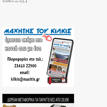
AntiNero ως τη
[…]