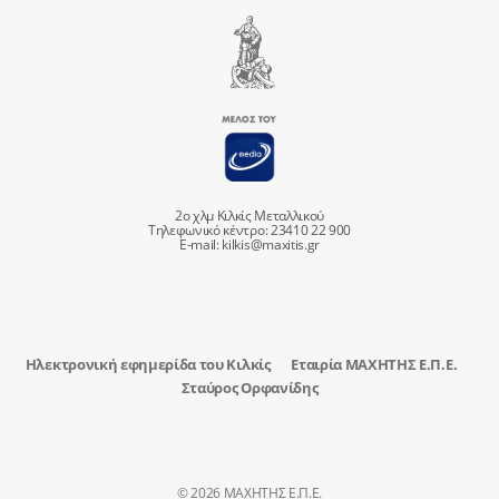
2ο χλμ Κιλκίς Μεταλλικού
Τηλεφωνικό κέντρο: 23410 22 900
E-mail:
kilkis@maxitis.gr
Ηλεκτρονική εφημερίδα του Κιλκίς
Εταιρία ΜΑΧΗΤΗΣ Ε.Π.Ε.
Σταύρος Ορφανίδης
© 2026 ΜΑΧΗΤΗΣ Ε.Π.Ε.