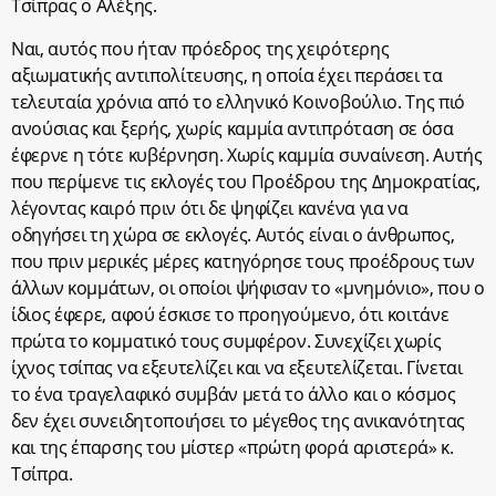
Τσίπρας ο Αλέξης.
Ναι, αυτός που ήταν πρόεδρος της χειρότερης
αξιωματικής αντιπολίτευσης, η οποία έχει περάσει τα
τελευταία χρόνια από το ελληνικό Κοινοβούλιο. Της πιό
ανούσιας και ξερής, χωρίς καμμία αντιπρόταση σε όσα
έφερνε η τότε κυβέρνηση. Χωρίς καμμία συναίνεση. Αυτής
που περίμενε τις εκλογές του Προέδρου της Δημοκρατίας,
λέγοντας καιρό πριν ότι δε ψηφίζει κανένα για να
οδηγήσει τη χώρα σε εκλογές. Αυτός είναι ο άνθρωπος,
που πριν μερικές μέρες κατηγόρησε τους προέδρους των
άλλων κομμάτων, οι οποίοι ψήφισαν το «μνημόνιο», που ο
ίδιος έφερε, αφού έσκισε το προηγούμενο, ότι κοιτάνε
πρώτα το κομματικό τους συμφέρον. Συνεχίζει χωρίς
ίχνος τσίπας να εξευτελίζει και να εξευτελίζεται. Γίνεται
το ένα τραγελαφικό συμβάν μετά το άλλο και ο κόσμος
δεν έχει συνειδητοποιήσει το μέγεθος της ανικανότητας
και της έπαρσης του μίστερ «πρώτη φορά αριστερά» κ.
Τσίπρα.