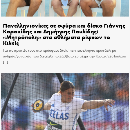
Πανελληνιονίκες σε σφύρα και δίσκο Γιάννης
Κορακίδης και Δημήτρης Παυλίδης:
«Μητρόπολη» στα αθλήματα ρίψεων το
Κιλκίς
Για τις πρωτιές τους στο πρόσφατο Stoiximan πανελλήνιο πρωτάθλημα
ανδρών/γυναικών που διεξήχθη το Σάββατο 25 μέχρι την Κυριακή 26 Ιουλίου
[…]