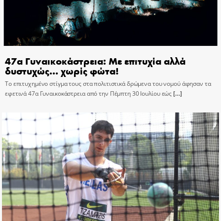
47α Γυναικοκάστρεια: Με επιτυχία αλλά
δυστυχώς… χωρίς φώτα!
Το επιτυχημένο στίγμα τους στα πολιτιστικά δρώμενα του νομού άφησαν τα
εφετινά 47α Γυναικοκάστρεια από την Πέμπτη 30 Ιουλίου εώς
[…]