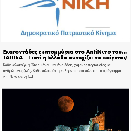
Εκατοντάδες εκατομμύρια στο AntiNero του…
ΤΑΙΠΕΔ – Γιατί η Ελλάδα συνεχίζει να καίγεται;
Κάθε καλοκαίρι η ίδια εικόνα… καμένα δάση, χαμένες περιουσίες και
ανθρώπινες ζωές. Κάθε καλοκαίρι η κυβέρνηση επικαλείται το πρόγραμμα
AntiNero ως τη
[…]