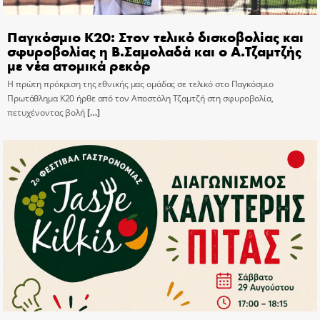
Παγκόσμιο Κ20: Στον τελικό δισκοβολίας και
σφυροβολίας η Β.Σαμολαδά και ο Α.Τζαμτζής
με νέα ατομικά ρεκόρ
Η πρώτη πρόκριση της εθνικής μας ομάδας σε τελικό στο Παγκόσμιο
Πρωτάθλημα Κ20 ήρθε από τον Αποστόλη Τζαμτζή στη σφυροβολία,
πετυχένοντας βολή
[…]