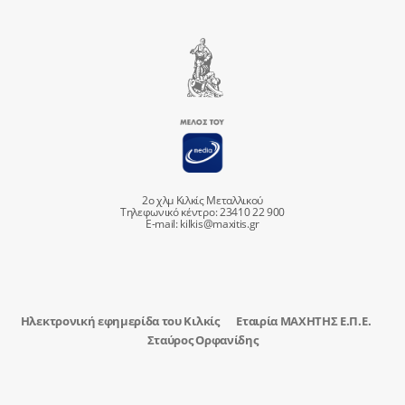
2ο χλμ Κιλκίς Μεταλλικού
Τηλεφωνικό κέντρο: 23410 22 900
E-mail:
kilkis@maxitis.gr
Ηλεκτρονική εφημερίδα του Κιλκίς
Εταιρία ΜΑΧΗΤΗΣ Ε.Π.Ε.
Σταύρος Ορφανίδης