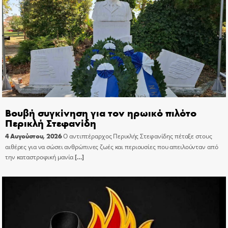
Βουβή συγκίνηση για τον ηρωικό πιλότο
Περικλή Στεφανίδη
4 Αυγούστου, 2026
Ο αντιπτέραρχος Περικλής Στεφανίδης πέταξε στους
αιθέρες για να σώσει ανθρώπινες ζωές και περιουσίες που απειλούνταν από
την καταστροφική μανία
[…]