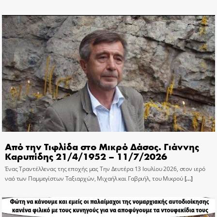
Από την Τιφλίδα στο Μικρό Δάσος. Γιάννης
Καρυπίδης 21/4/1952 – 11/7/2026
Ένας Τραντέλλενας της εποχής μας Την Δευτέρα 13 Ιουλίου 2026, στον ιερό
ναό των Παμμεγίστων Ταξιαρχών, Μιχαήλ και Γαβριήλ, του Μικρού
[…]