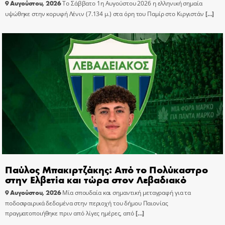
9 Αυγούστου, 2026
Το Σάββατο 1η Αυγούστου 2026 η ελληνική σημαία
υψώθηκε στην κορυφή Λένιν (7.134 μ.) στα όρη του Παμίρ στο Κιργιστάν
[…]
Παύλος Μπακιρτζάκης: Από το Πολύκαστρο
στην Ελβετία και τώρα στον Λεβαδιακό
9 Αυγούστου, 2026
Μία σπουδαία και σημαντική μεταγραφή για τα
ποδοσφαιρικά δεδομένα στην περιοχή του δήμου Παιονίας
πραγματοποιήθηκε πριν από λίγες ημέρες, από
[…]