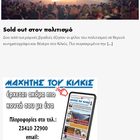
Sold out στον πολιτισμό
Δύο sold out μαγικές βραδιές έζησαν οι φίλοι του πολιτισμού σε θερινό
κινηματογράφο και θέατρο στο Κιλκίς. Πιο συγκεκριμένα την
[…]