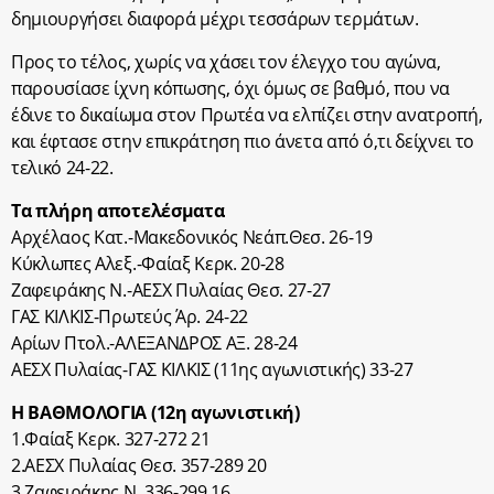
δημιουργήσει διαφορά μέχρι τεσσάρων τερμάτων.
Προς το τέλος, χωρίς να χάσει τον έλεγχο του αγώνα,
παρουσίασε ίχνη κόπωσης, όχι όμως σε βαθμό, που να
έδινε το δικαίωμα στον Πρωτέα να ελπίζει στην ανατροπή,
και έφτασε στην επικράτηση πιο άνετα από ό,τι δείχνει το
τελικό 24-22.
Τα πλήρη αποτελέσματα
Αρχέλαος Κατ.-Μακεδονικός Νεάπ.Θεσ. 26-19
Κύκλωπες Αλεξ.-Φαίαξ Κερκ. 20-28
Ζαφειράκης Ν.-ΑΕΣΧ Πυλαίας Θεσ. 27-27
ΓΑΣ ΚΙΛΚΙΣ-Πρωτεύς Άρ. 24-22
Αρίων Πτολ.-ΑΛΕΞΑΝΔΡΟΣ ΑΞ. 28-24
ΑΕΣΧ Πυλαίας-ΓΑΣ ΚΙΛΚΙΣ (11ης αγωνιστικής) 33-27
Η ΒΑΘΜΟΛΟΓΙΑ (12η αγωνιστική)
1.Φαίαξ Κερκ. 327-272 21
2.ΑΕΣΧ Πυλαίας Θεσ. 357-289 20
3.Ζαφειράκης Ν. 336-299 16