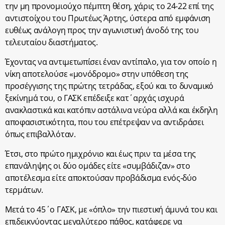
την μη προνομιούχο πέμπτη θέση, χάρις το 24-22 επί της
αντιστοίχου του Πρωτέως Άρτης, ύστερα από εμφάνιση
ευθέως ανάλογη προς την αγωνιστική άνοδό της του
τελευταίου διαστήματος.
Έχοντας να αντιμετωπίσει έναν αντίπαλο, για τον οποίο η
νίκη αποτελούσε «μονόδρομο» στην υπόθεση της
προσέγγισης της πρώτης τετράδας, εξού και το δυναμικό
ξεκίνημά του, ο ΓΑΣΚ επέδειξε κατ΄αρχάς ισχυρά
ανακλαστικά και κατόπιν αστάλινα νεύρα αλλά και έκδηλη
αποφασιστικότητα, που του επέτρεψαν να αντιδράσει
όπως επιβαλλόταν.
Έτσι, στο πρώτο ημιχρόνιο και έως πριν τα μέσα της
επανάληψης οι δύο ομάδες είτε «συμβάδιζαν» στο
αποτέλεσμα είτε αποκτούσαν προβάδισμα ενός-δύο
τερμάτων.
Μετά το 45΄ο ΓΑΣΚ, με «όπλο» την πιεστική άμυνά του και
επιδεικνύοντας μεγαλύτερο πάθος, κατάφερε να