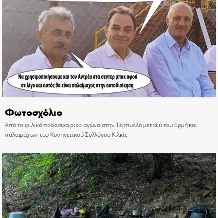
Φωτοσχόλιο
Από το φιλικό ποδοσφαιρικό αγώνα στην Τέρπυλλο μεταξύ του Ερμή και
παλαιμάχων του Κυνηγετικού Συλλόγου Κιλκίς